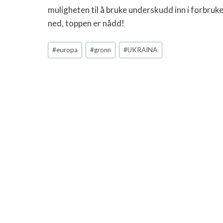
muligheten til å bruke underskudd inn i forbruke
ned, toppen er nådd!
Post
#
europa
#
gronn
#
UKRAINA
Tags: