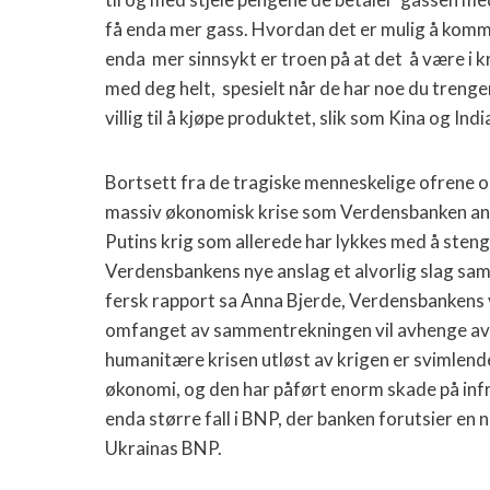
få enda mer gass. Hvordan det er mulig å komme 
enda mer sinnsykt er troen på at det å være i krig
med deg helt, spesielt når de har noe du trenger
villig til å kjøpe produktet, slik som Kina og India 
Bortsett fra de tragiske menneskelige ofrene o
massiv økonomisk krise som Verdensbanken ansl
Putins krig som allerede har lykkes med å sten
Verdensbankens nye anslag et alvorlig slag sa
fersk rapport sa Anna Bjerde, Verdensbankens 
omfanget av sammentrekningen vil avhenge av k
humanitære krisen utløst av krigen er svimlende
økonomi, og den har påført enorm skade på infras
enda større fall i BNP, der banken forutsier e
Ukrainas BNP.