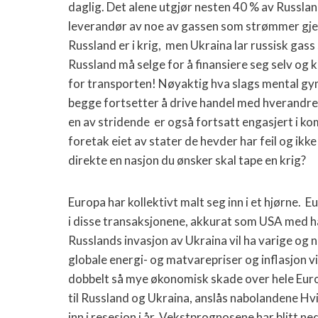
daglig. Det alene utgjør nesten 40 % av Russland
leverandør av noe av gassen som strømmer gje
Russland er i krig, men Ukraina lar russisk ga
Russland må selge for å finansiere seg selv og 
for transporten! Nøyaktig hva slags mental gymn
begge fortsetter å drive handel med hverandr
en av stridende er også fortsatt engasjert i k
foretak eiet av stater de hevder har feil og ikke
direkte en nasjon du ønsker skal tape en krig?
Europa har kollektivt malt seg inn i et hjørne. 
i disse transaksjonene, akkurat som USA med ha
Russlands invasjon av Ukraina vil ha varige og
globale energi- og matvarepriser og inflasjon vi
dobbelt så mye økonomisk skade over hele Europ
til Russland og Ukraina, anslås nabolandene Hvi
inn i resesjon i år. Vekstprognosene har blitt ne