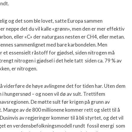
undt.
gelig og det som ble lovet, satte Europa sammen
er neppe det du vil kalle «grønn», men den er mer effektiv
 karbon, eller «C» der naturgass nesten er CH4, eller metan.
brennes sammenlignet med bare karbondelen. Men
r et essensielt råstoff for gjødsel, siden nitrogen må
 trengt nitrogen i gjødsel i det hele tatt siden ca. 79 % av
ken, er nitrogen.
å viderføre de høye avlingene det for tiden har. Uten dem
n i hungersnød – og noen vil dø av sult. Trettifem
havsregionen. De møtte sult før krigen på grunn av
t. Mange av de 800 millionene kommer rett og slett til å
ør. Dusinvis av regjeringer kommer til å bli styrtet, og det vil
gget en verdensbefolkningsmodell rundt fossil energi som