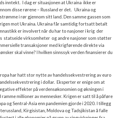
s inntekt. I dag er situasjonen at Ukraina ikke er
nnom disse rørene – Russland er det. Ukraina og
ss strømme i rør gjennom sitt land. Den samme gassen som
krigen mot Ukraina. Ukraina får samtidig fortsatt betalt
astikk er involvert når du har to nasjoner i krig der
es statseide virksomheter og andre nasjoner som støtter
ommersielle transaksjoner med krigførende direkte via
 ønsker skal vinne? I hvilken sinnssyk verden finansierer du
Europa har hatt stor nytte av handelssekvestrering av euro
ndelssekvestrering i dollar. Eksperter er enige om at
 negative effekter på verdensøkonomien og økningen i
l ramme millioner av mennesker. Krigen er satt til å påføre
a og Sentral-Asia enn pandemien gjorde i 2020. I tillegg
terussland, Kirgisistan, Moldova og Tadsjikistan å falle
djustert i alle økonomier på grunn av ringvirkninger fra