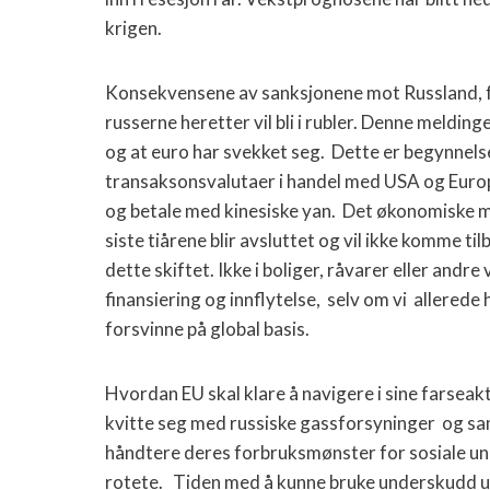
krigen.
Konsekvensene av sanksjonene mot Russland, fø
russerne heretter vil bli i rubler. Denne melding
og at euro har svekket seg. Dette er begynnels
transaksonsvalutaer i handel med USA og Europa
og betale med kinesiske yan. Det økonomiske 
siste tiårene blir avsluttet og vil ikke komme 
dette skiftet. Ikke i boliger, råvarer eller andr
finansiering og innflytelse, selv om vi allerede 
forsvinne på global basis.
Hvordan EU skal klare å navigere i sine farsea
kvitte seg med russiske gassforsyninger og s
håndtere deres forbruksmønster for sosiale unde
rotete. Tiden med å kunne bruke underskudd ut