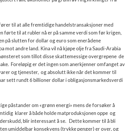
rer til at alle fremtidige handelstransaksjoner med
en førte til at rubler nå er på samme verdi som før krigen,
en på slutten for dollar og euro som enerådene
 mot andre land. Kina vil nå kjøpe olje fra Saudi-Arabia
mønsteret som tillot disse skattemessige overgrepene de
tilbake. Foreløpig er det ingen som anerkjenner omfanget av
e varer og tjenester, og absolutt ikke når det kommer til
har sett rundt 6 billioner dollar i obligasjonsmarkedsverdi
ktige påstander om «grønn energi» mens de forsøker å
amtidig klarer å både holde matproduksjonen oppe og
rskudd, blir interessant å se. Dette kommer til å bli
en umiddelbar konsekvens (trykke penger) er over, og