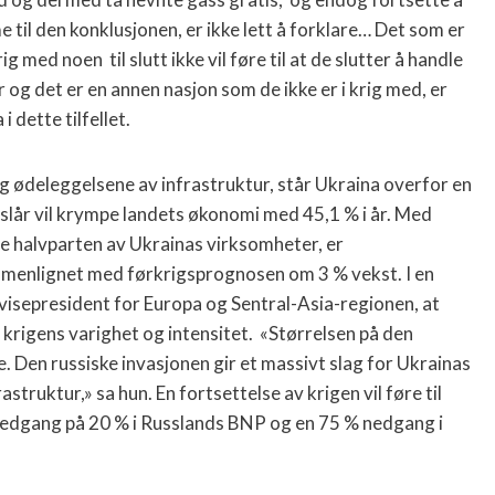
til den konklusjonen, er ikke lett å forklare… Det som er
 med noen til slutt ikke vil føre til at de slutter å handle
 og det er en annen nasjon som de ikke er i krig med, er
i dette tilfellet.
g ødeleggelsene av infrastruktur, står Ukraina overfor en
år vil krympe landets økonomi med 45,1 % i år. Med
ge halvparten av Ukrainas virksomheter, er
mmenlignet med førkrigsprognosen om 3 % vekst. I en
visepresident for Europa og Sentral-Asia-regionen, at
rigens varighet og intensitet. «Størrelsen på den
. Den russiske invasjonen gir et massivt slag for Ukrainas
truktur,» sa hun. En fortsettelse av krigen vil føre til
n nedgang på 20 % i Russlands BNP og en 75 % nedgang i