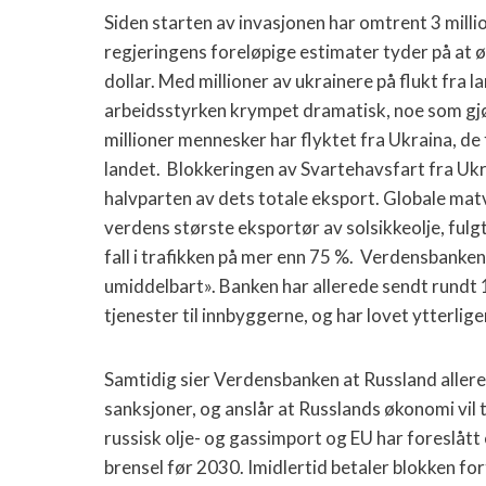
Siden starten av invasjonen har omtrent 3 mill
regjeringens foreløpige estimater tyder på at 
dollar. Med millioner av ukrainere på flukt fra l
arbeidsstyrken krympet dramatisk, noe som gjø
millioner mennesker har flyktet fra Ukraina, de fl
landet. Blokkeringen av Svartehavsfart fra Ukr
halvparten av dets totale eksport. Globale mat
verdens største eksportør av solsikkeolje, fulgt
fall i trafikken på mer enn 75 %. Verdensbanke
umiddelbart». Banken har allerede sendt rundt 1 
tjenester til innbyggerne, og har lovet ytterli
Samtidig sier Verdensbanken at Russland allered
sanksjoner, og anslår at Russlands økonomi vil
russisk olje- og gassimport og EU har foreslått 
brensel før 2030. Imidlertid betaler blokken for