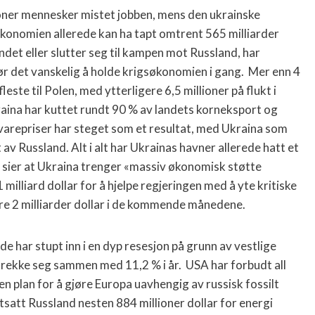
ioner mennesker mistet jobben, mens den ukrainske
økonomien allerede kan ha tapt omtrent 565 milliarder
andet eller slutter seg til kampen mot Russland, har
r det vanskelig å holde krigsøkonomien i gang. Mer enn 4
este til Polen, med ytterligere 6,5 millioner på flukt i
aina har kuttet rundt 90 % av landets korneksport og
varepriser har steget som et resultat, med Ukraina som
 av Russland. Alt i alt har Ukrainas havner allerede hatt et
n sier at Ukraina trenger «massiv økonomisk støtte
milliard dollar for å hjelpe regjeringen med å yte kritiske
gere 2 milliarder dollar i de kommende månedene.
e har stupt inn i en dyp resesjon på grunn av vestlige
 trekke seg sammen med 11,2 % i år. USA har forbudt all
en plan for å gjøre Europa uavhengig av russisk fossilt
tsatt Russland nesten 884 millioner dollar for energi