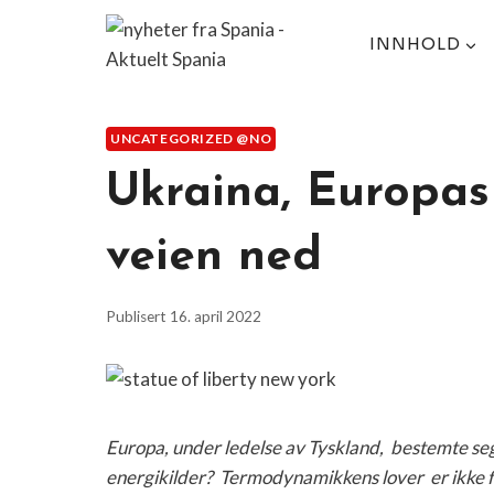
Skip
to
INNHOLD
content
UNCATEGORIZED @NO
Ukraina, Europas
veien ned
Publisert
16. april 2022
Europa, under ledelse av Tyskland, bestemte seg 
energikilder? Termodynamikkens lover er ikke for