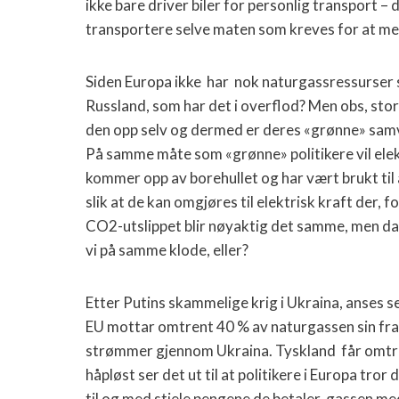
ikke bare driver biler for personlig transport 
transportere selve maten som kreves for at menn
Siden Europa ikke har nok naturgassressurser s
Russland, som har det i overflod? Men obs, stor
den opp selv og dermed er deres «grønne» samv
På samme måte som «grønne» politikere vil elekt
kommer opp av borehullet og har vært brukt til å d
slik at de kan omgjøres til elektrisk kraft der, f
CO2-utslippet blir nøyaktig det samme, men da
vi på samme klode, eller?
Etter Putins skammelige krig i Ukraina, anses s
EU mottar omtrent 40 % av naturgassen sin fra 
strømmer gjennom Ukraina. Tyskland får omtre
håpløst ser det ut til at politikere i Europa tr
til og med stjele pengene de betaler gassen me