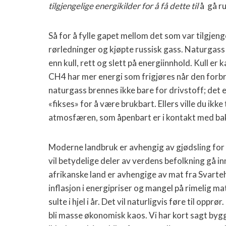
tilgjengelige energikilder for å få dette til
å gå r
Så for å fylle gapet mellom det som var tilgjen
rørledninger og kjøpte russisk gass. Naturgass 
enn kull, rett og slett på energiinnhold. Kull er
CH4 har mer energi som frigjøres når den for
naturgass brennes ikke bare for drivstoff; det e
«fikses» for å være brukbart. Ellers ville du ikke
atmosfæren, som åpenbart er i kontakt med bak
Moderne landbruk er avhengig av gjødsling for 
vil betydelige deler av verdens befolkning gå in
afrikanske land er avhengige av mat fra Svarte
inflasjon i energipriser og mangel på rimelig ma
sulte i hjel i år. Det vil naturligvis føre til oppr
bli masse økonomisk kaos. Vi har kort sagt by