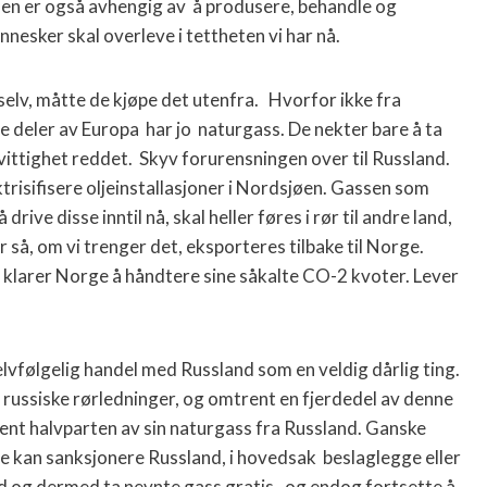
– den er også avhengig av å produsere, behandle og
esker skal overleve i tettheten vi har nå.
elv, måtte de kjøpe det utenfra. Hvorfor ikke fra
e deler av Europa har jo naturgass. De nekter bare å ta
ittighet reddet. Skyv forurensningen over til Russland.
risifisere oljeinstallasjoner i Nordsjøen. Gassen som
rive disse inntil nå, skal heller føres i rør til andre land,
or så, om vi trenger det, eksporteres tilbake til Norge.
 klarer Norge å håndtere sine såkalte CO-2 kvoter. Lever
elvfølgelig handel med Russland som en veldig dårlig ting.
russiske rørledninger, og omtrent en fjerdedel av denne
nt halvparten av sin naturgass fra Russland. Ganske
or de kan sanksjonere Russland, i hovedsak beslaglegge eller
d og dermed ta nevnte gass gratis, og endog fortsette å