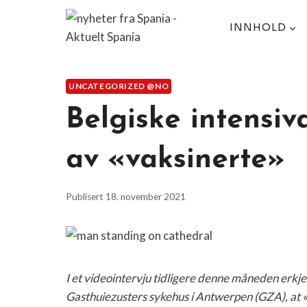
Skip
to
INNHOLD
content
UNCATEGORIZED @NO
Belgiske intensiv
av «vaksinerte»
Publisert
18. november 2021
I et videointervju tidligere denne måneden erkje
Gasthuiezusters sykehus i Antwerpen (GZA), at «