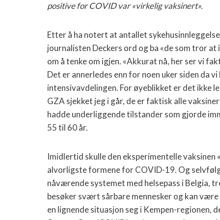
positive for COVID var «virkelig vaksinert».
Etter å ha notert at antallet sykehusinnleggels
journalisten Deckers ord og ba «de som tror at 
om å tenke om igjen. «Akkurat nå, her ser vi fak
Det er annerledes enn for noen uker siden da vi
intensivavdelingen. For øyeblikket er det ikke le
GZA sjekket jeg i går, de er faktisk alle vaksiner
hadde underliggende tilstander som gjorde im
55 til 60 år.
Imidlertid skulle den eksperimentelle vaksinen
alvorligste formene for COVID-19. Og selvfølg
nåværende systemet med helsepass i Belgia, tren
besøker svært sårbare mennesker og kan være s
en lignende situasjon seg i Kempen-regionen, d