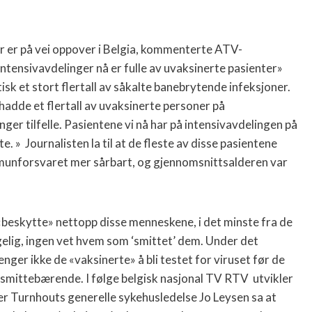
er er på vei oppover i Belgia, kommenterte ATV-
intensivavdelinger nå er fulle av uvaksinerte pasienter»
tisk et stort flertall av såkalte banebrytende infeksjoner.
 hadde et flertall av uvaksinerte personer på
nger tilfelle. Pasientene vi nå har på intensivavdelingen på
te. » Journalisten la til at de fleste av disse pasientene
munforsvaret mer sårbart, og gjennomsnittsalderen var
 «beskytte» nettopp disse menneskene, i det minste fra de
elig, ingen vet hvem som ‘smittet’ dem. Under det
ger ikke de «vaksinerte» å bli testet for viruset før de
mittebærende. I følge belgisk nasjonal TV RTV utvikler
er Turnhouts generelle sykehusledelse Jo Leysen sa at