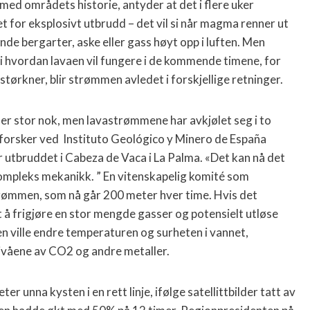
ed områdets historie, antyder at det i flere uker
et for eksplosivt utbrudd – det vil si når magma renner ut
nde bergarter, aske eller gass høyt opp i luften. Men
si hvordan lavaen vil fungere i de kommende timene, for
størkner, blir strømmen avledet i forskjellige retninger.
 er stor nok, men lavastrømmene har avkjølet seg i to
 forsker ved Instituto Geológico y Minero de España
utbruddet i Cabeza de Vaca i La Palma. «Det kan nå det
kompleks mekanikk. ” En vitenskapelig komité som
rømmen, som nå går 200 meter hver time. Hvis det
å frigjøre en stor mengde gasser og potensielt utløse
n ville endre temperaturen og surheten i vannet,
ivåene av CO2 og andre metaller.
 unna kysten i en rett linje, ifølge satellittbilder tatt av