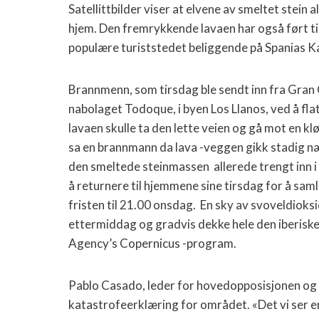
Satellittbilder viser at elvene av smeltet stein
hjem. Den fremrykkende lavaen har også ført t
populære turiststedet beliggende på Spanias Ka
Brannmenn, som tirsdag ble sendt inn fra Gran 
nabolaget Todoque, i byen Los Llanos, ved å fla
lavaen skulle ta den lette veien og gå mot en kl
sa en brannmann da lava -veggen gikk stadig
den smeltede steinmassen allerede trengt inn i f
å returnere til hjemmene sine tirsdag for å s
fristen til 21.00 onsdag. En sky av svoveldioks
ettermiddag og gradvis dekke hele den iberisk
Agency’s Copernicus -program.
Pablo Casado, leder for hovedopposisjonen og 
katastrofeerklæring for området. «Det vi ser er