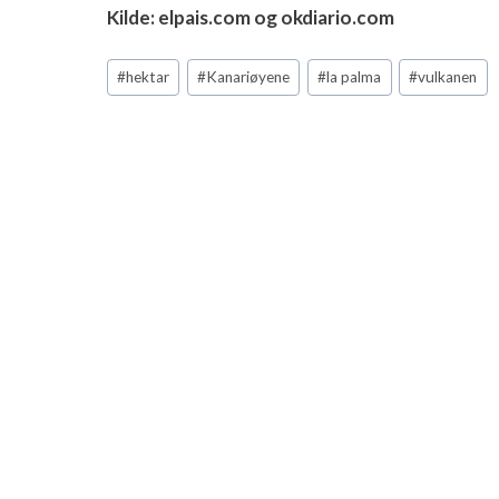
Kilde: elpais.com og okdiario.com
Post
#
hektar
#
Kanariøyene
#
la palma
#
vulkanen
Tags: