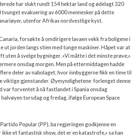
 allerede har slukt rundt 154 hektar land og ødelagt 320
il tvunget evakuering av 6000 mennesker på dette
nariøyer, utenfor Afrikas nordvestlige kyst.
Canaria, forsøkte å omdirigere lavaen vekk fra boligene i
te ut jorden langs stien med tunge maskiner. Håpet var at
øft uten å svelge bygninger. «Vi måtte i det minste prøve,»
 nærmere onsdag morgen. Men på ettermiddagen hadde
lere deler av nabolaget, hvor innbyggerne fikk en time til
amle viktige gjenstander. Øymyndighetene forlenget denne
id var forventet å nå fastlandet i Spania onsdag
e halvøyen torsdag og fredag, ifølge European Space
Partido Popular (PP), ba regjeringen godkjenne en
 ikke et fantastisk show, det er en katastrofe,» sa han