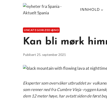
Skip
to
INNHOLD
content
UNCATEGORIZED @NO
Kan bli mørk him
Publisert
25. september 2021
Eksperter som overvåker utbruddet av vulkanen 
som renner ned fra Cumbre Vieja -ryggen kanskj
dem 12 meter høye, har avtatt siden de først beg