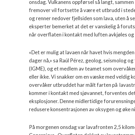
onsdag. Vulkanens oppførsel så langt, sammen m
fremover vil fortsette å være et utbrudd i sted
og renner nedover fjellsiden som lava, uten å se
eksperter bemerket at det er vanskelig å forut
når overflaten i kontakt med luften avkjøles og 
«Det er mulig at lavaen når havet hvis mengden
dager nå,» sa Raúl Pérez, geolog, seismolog og
(IGME), og et medlem av teamet som overvåker 
eller ikke. Vi snakker om en væske med veldig 
overvåker utbruddet har målt farten på lavast
kommer i kontakt med sjøvannet, forventes det 
eksplosjoner. Denne midlertidige forurensninge
redusere konsentrasjonen av oksygen og øke n
På morgenen onsdag var lavafronten 2,5 kilometer