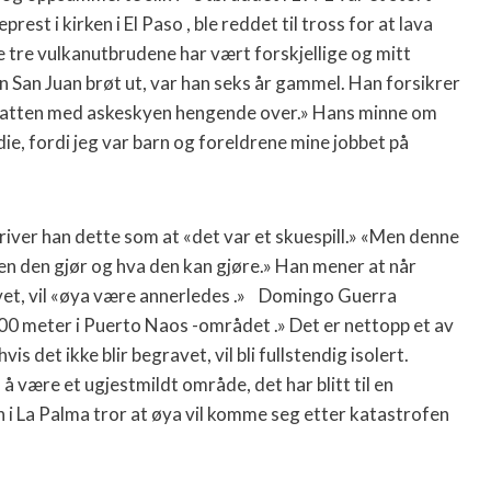
rest i kirken i El Paso , ble reddet til tross for at lava
e tre vulkanutbrudene har vært forskjellige og mitt
en San Juan brøt ut, var han seks år gammel. Han forsikrer
 natten med askeskyen hengende over.» Hans minne om
ie, fordi jeg var barn og foreldrene mine jobbet på
iver han dette som at «det var et skuespill.» «Men denne
den den gjør og hva den kan gjøre.» Han mener at når
vet, vil «øya være annerledes .» Domingo Guerra
 000 meter i Puerto Naos -området .» Det er nettopp et av
det ikke blir begravet, vil bli fullstendig isolert.
å være et ugjestmildt område, det har blitt til en
i La Palma tror at øya vil komme seg etter katastrofen
.