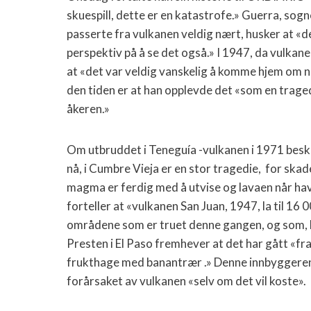
skuespill, dette er en katastrofe.» Guerra, sognep
passerte fra vulkanen veldig nært, husker at «d
perspektiv på å se det også.» I 1947, da vulkan
at «det var veldig vanskelig å komme hjem om
den tiden er at han opplevde det «som en traged
åkeren.»
Om utbruddet i Teneguía -vulkanen i 1971 beskr
nå, i Cumbre Vieja er en stor tragedie, for ska
magma er ferdig med å utvise og lavaen når ha
forteller at «vulkanen San Juan, 1947, la til 16
områdene som er truet denne gangen, og som, hvis 
Presten i El Paso fremhever at det har gått «fra 
frukthage med banantrær .» Denne innbyggeren 
forårsaket av vulkanen «selv om det vil koste»