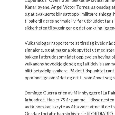
Copernicus. Overflaten dekket av lavastrømm
Kanariøyene, Ángel Víctor Torres, sa onsdag at 
og at evakuerte blir satt opp i militære anlegg, 
tilbake til deres normale liv før utbruddet tar
sikkerheten til bygninger og det omkringliggen
Vulkanologer rapporterte at tirsdag kveld nådd
signalene, og at magma ble spyttet ut med stø
bakken i utbruddsområdet opplevd en heving på 
vulkanens hovedkjegle seg og falt delvis samm
blitt betydelig svakere. På det tidspunktet rant 
opprinnelige området og ett til som åpnet seg 
Domingo Guerra er en av få innbyggere i La Pal
århundret. Han er 79 år gammel. I disse nesten 
av få som kan skryte av å ha vært vitne til de 
Onsdag fortalte han sin historie til OKDIARIO 