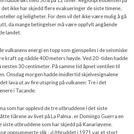
en hadde økt med 50% på 12 timer. Regionpresidenten på
det ikke har skjedd flere evakueringer de siste timene,
hoteller og leiligheter. For dem vil det ikke være mulig å gå
 slutt, da mange betingelser må være oppfylt angående
de landet.
e vulkanens energi en topp som gjenspeiles i de seismiske
rre kraft og nådde 400 meters høyde. Ved 20 -tiden hadde
nesten 30 centimeter. På samme tid åpnet ventilen til
en. Onsdag morgen hadde imidlertid skjelvesignalene
det lava ut av fire utspring på vulkanen: Tre i det
senere i Tacande.
ma som har opplevd de tre utbruddene i det siste
åtte tiårene av livet på La Palma , er Domingo Guerra en
tre siste utbruddene som har skjedd på Kanariøyene.
-og oppsummerte slik : «Utbruddet i 1971 var et stort