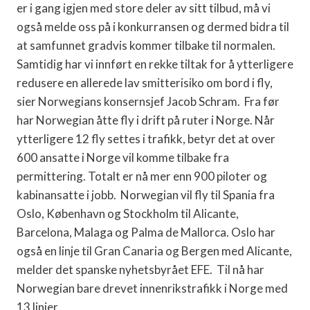
er i gang igjen med store deler av sitt tilbud, må vi
også melde oss på i konkurransen og dermed bidra til
at samfunnet gradvis kommer tilbake til normalen.
Samtidig har vi innført en rekke tiltak for å ytterligere
redusere en allerede lav smitterisiko om bord i fly,
sier Norwegians konsernsjef Jacob Schram. Fra før
har Norwegian åtte fly i drift på ruter i Norge. Når
ytterligere 12 fly settes i trafikk, betyr det at over
600 ansatte i Norge vil komme tilbake fra
permittering. Totalt er nå mer enn 900 piloter og
kabinansatte i jobb. Norwegian vil fly til Spania fra
Oslo, København og Stockholm til Alicante,
Barcelona, ​​Malaga og Palma de Mallorca. Oslo har
også en linje til Gran Canaria og Bergen med Alicante,
melder det spanske nyhetsbyrået EFE. Til nå har
Norwegian bare drevet innenrikstrafikk i Norge med
13 linjer.