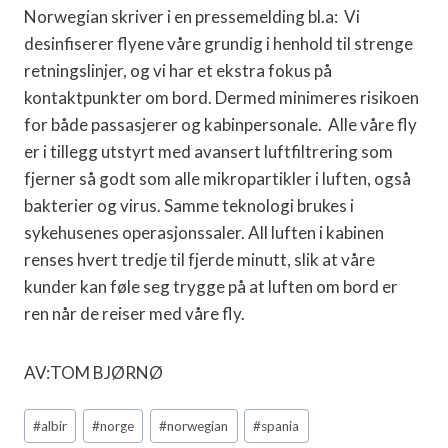
Norwegian skriver i en pressemelding bl.a: Vi
desinfiserer flyene våre grundig i henhold til strenge
retningslinjer, og vi har et ekstra fokus på
kontaktpunkter om bord. Dermed minimeres risikoen
for både passasjerer og kabinpersonale. Alle våre fly
er i tillegg utstyrt med avansert luftfiltrering som
fjerner så godt som alle mikropartikler i luften, også
bakterier og virus. Samme teknologi brukes i
sykehusenes operasjonssaler. All luften i kabinen
renses hvert tredje til fjerde minutt, slik at våre
kunder kan føle seg trygge på at luften om bord er
ren når de reiser med våre fly.
AV:TOM BJØRNØ
Post
#
albir
#
norge
#
norwegian
#
spania
Tags: