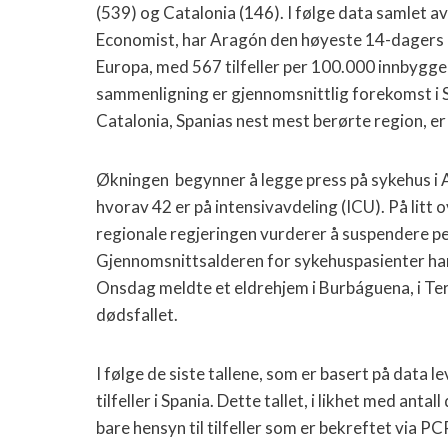
(539) og Catalonia (146). I følge data samlet a
Economist, har Aragón den høyeste 14-dagers 
Europa, med 567 tilfeller per 100.000 innbygger
sammenligning er gjennomsnittlig forekomst i S
Catalonia, Spanias nest mest berørte region, er 
Økningen begynner å legge press på sykehus i 
hvorav 42 er på intensivavdeling (ICU). På litt 
regionale regjeringen vurderer å suspendere per
Gjennomsnittsalderen for sykehuspasienter har o
Onsdag meldte et eldrehjem i Burbáguena, i Teru
dødsfallet.
I følge de siste tallene, som er basert på data 
tilfeller i Spania. Dette tallet, i likhet med ant
bare hensyn til tilfeller som er bekreftet via P