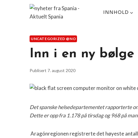
Skip
to
INNHOLD
content
UNCATEGORIZED @NO
Inn i en ny bølge
Publisert
7. august 2020
Det spanske helsedepartementet rapporterte ons
Dette er opp fra 1.178 på tirsdag og 968 på ma
Aragónregionen registrerte det høyeste antallet