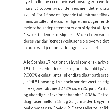
nye tilfeller av coronaviruset onsdag er fremd
mars, på toppen av pandemien, men det er også
av juni. For å finne et lignende tall, må man tilba
mens antallet infeksjoner ligne den dagen, er d
meldte helsedepartementet om ni dødsfall i løpe
årsaker til denne forskjellen: På den tiden var
deres var dårligere ; sykehusene ble overveld
mindre var kjent om virkningen av viruset.
Alle Spanias 17 regioner, så vel som eksklavbyen
19 tilfeller. Men ikke alle regioner har blitt p
9.000% økning i antall ukentlige diagnostiserte i
juni til 91 onsdag. I Valencia har det vært en s
infeksjoner økt med 272% siden 25. juni. På Bale
og ukentlige infeksjoner har økt 1.438%. Dette s
diagnoser mellom 18. og 25. juni. Siden begyn
omkommet pga Covid-19. Dette tallet teller ikk