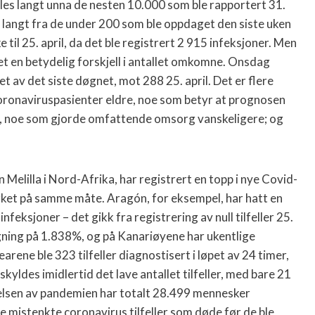
eles langt unna de nesten 10.000 som ble rapportert 31.
 langt fra de under 200 som ble oppdaget den siste uken
ke til 25. april, da det ble registrert 2 915 infeksjoner. Men
et en betydelig forskjell i antallet omkomne. Onsdag
t av det siste døgnet, mot 288 25. april. Det er flere
 koronaviruspasienter eldre, noe som betyr at prognosen
et, noe som gjorde omfattende omsorg vanskeligere; og
 Melilla i Nord-Afrika, har registrert en topp i nye Covid-
åvirket på samme måte. Aragón, for eksempel, har hatt en
nfeksjoner – det gikk fra registrering av null tilfeller 25.
tigning på 1.838%, og på Kanariøyene har ukentlige
arene ble 323 tilfeller diagnostisert i løpet av 24 timer,
kyldes imidlertid det lave antallet tilfeller, med bare 21
nelsen av pandemien har totalt 28.499 mennesker
e mistenkte coronavirus tilfeller som døde før de ble