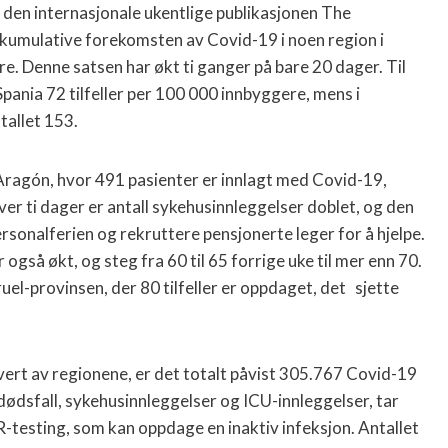
v den internasjonale ukentlige publikasjonen The
kumulative forekomsten av Covid-19 i noen region i
e. Denne satsen har økt ti ganger på bare 20 dager. Til
pania 72 tilfeller per 100 000 innbyggere, mens i
tallet 153.
Aragón, hvor 491 pasienter er innlagt med Covid-19,
over ti dager er antall sykehusinnleggelser doblet, og den
sonalferien og rekruttere pensjonerte leger for å hjelpe.
gså økt, og steg fra 60 til 65 forrige uke til mer enn 70.
el-provinsen, der 80 tilfeller er oppdaget, det sjette
levert av regionene, er det totalt påvist 305.767 Covid-19
all dødsfall, sykehusinnleggelser og ICU-innleggelser, tar
CR-testing, som kan oppdage en inaktiv infeksjon. Antallet