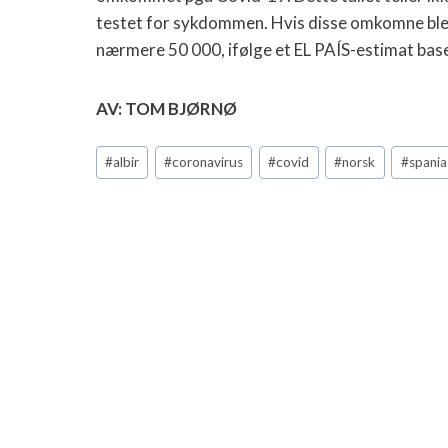
testet for sykdommen. Hvis disse omkomne ble ta
nærmere 50 000, ifølge et EL PAÍS-estimat baser
AV: TOM BJØRNØ
Post
#
albir
#
coronavirus
#
covid
#
norsk
#
spania
Tags: