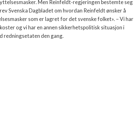
skyttelsesmasker. Men Reinfeldt-regjeringen bestemte seg
 skrev Svenska Dagbladet om hvordan Reinfeldt ønsker å
sesmasker som er lagret for det svenske folket». – Vi har
koster og vi har en annen sikkerhetspolitisk situasjon i
ed redningsetaten den gang.