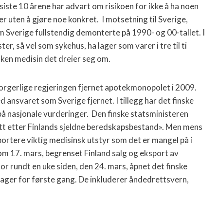
 siste 10 årene har advart om risikoen for ikke å ha noen
r uten å gjøre noe konkret. I motsetning til Sverige,
 Sverige fullstendig demonterte på 1990- og 00-tallet. I
r, så vel som sykehus, ha lager som varer i tre til ti
ken medisin det dreier seg om.
orgerlige regjeringen fjernet apotekmonopolet i 2009.
 ansvaret som Sverige fjernet. I tillegg har det finske
på nasjonale vurderinger. Den finske statsministeren
lett etter Finlands sjeldne beredskapsbestand». Men mens
ortere viktig medisinsk utstyr som det er mangel på i
om 17. mars, begrenset Finland salg og eksport av
for rundt en uke siden, den 24. mars, åpnet det finske
ager for første gang. De inkluderer åndedrettsvern,