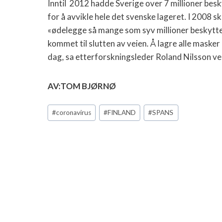
Inntil 2012 hadde Sverige over 7 millioner be
for å avvikle hele det svenske lageret. I 2008
«ødelegge så mange som syv millioner beskyttel
kommet til slutten av veien. Å lagre alle masker 
dag, sa etterforskningsleder Roland Nilsson v
AV:TOM BJØRNØ
Post
#
coronavirus
#
FINLAND
#
SPANS
Tags: