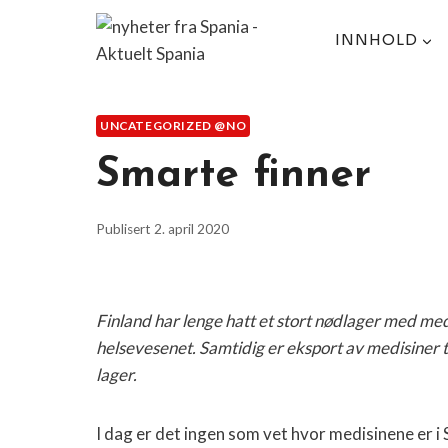
Skip
to
INNHOLD
content
UNCATEGORIZED @NO
Smarte finner
Publisert
2. april 2020
Finland har lenge hatt et stort nødlager med med
helsevesenet. Samtidig er eksport av medisiner t
lager.
I dag er det ingen som vet hvor medisinene er i 