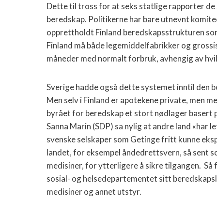
Dette til tross for at seks statlige rapporter de
beredskap. Politikerne har bare utnevnt komitee
opprettholdt Finland beredskapsstrukturen som
Finland må både legemiddelfabrikker og grossiste
måneder med normalt forbruk, avhengig av hvil
Sverige hadde også dette systemet inntil den b
Men selv i Finland er apotekene private, men med
byrået for beredskap et stort nødlager basert 
Sanna Marin (SDP) sa nylig at andre land «har 
svenske selskaper som Getinge fritt kunne eksp
landet, for eksempel åndedrettsvern, så sent s
medisiner, for ytterligere å sikre tilgangen. Så 
sosial- og helsedepartementet sitt beredskapsl
medisiner og annet utstyr.