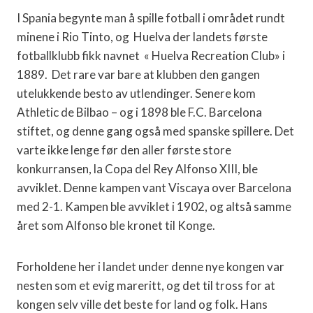
I Spania begynte man å spille fotball i området rundt
minene i Rio Tinto, og Huelva der landets første
fotballklubb fikk navnet « Huelva Recreation Club» i
1889. Det rare var bare at klubben den gangen
utelukkende besto av utlendinger. Senere kom
Athletic de Bilbao – og i 1898 ble F.C. Barcelona
stiftet, og denne gang også med spanske spillere. Det
varte ikke lenge før den aller første store
konkurransen, la Copa del Rey Alfonso XIII, ble
avviklet. Denne kampen vant Viscaya over Barcelona
med 2-1. Kampen ble avviklet i 1902, og altså samme
året som Alfonso ble kronet til Konge.
Forholdene her i landet under denne nye kongen var
nesten som et evig mareritt, og det til tross for at
kongen selv ville det beste for land og folk. Hans