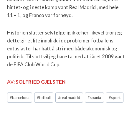
hintet- og i neste kamp vant Real Madrid , med hele
11 – 1, og Franco var fornøyd.
Historien slutter selvfølgelig ikke her, likevel tror jeg
dette gir et lite innblikk i de problemer fotballens
entusiaster har hatt å stri med både økonomisk og
politisk. Til slutt vil jeg bare ta med at i året 2009 vant
de FIFA Club World Cup.
AV:
SOLFRIED GJELSTEN
Post
#
barcelona
#
fotball
#
real madrid
#
spania
#
sport
Tags: