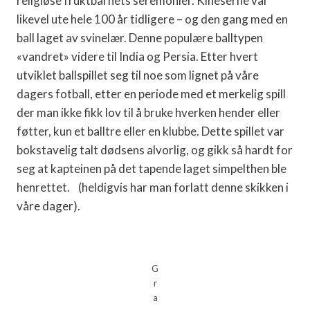
religiøse fruktbarhets seremonier. Kineserne var
likevel ute hele 100 år tidligere – og den gang med en
ball laget av svinelær. Denne populære balltypen
«vandret» videre til India og Persia. Etter hvert
utviklet ballspillet seg til noe som lignet på våre
dagers fotball, etter en periode med et merkelig spill
der man ikke fikk lov til å bruke hverken hender eller
føtter, kun et balltre eller en klubbe. Dette spillet var
bokstavelig talt dødsens alvorlig, og gikk så hardt for
seg at kapteinen på det tapende laget simpelthen ble
henrettet. (heldigvis har man forlatt denne skikken i
våre dager).
G
r
a