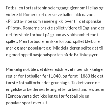
Fotballen fortsatte sin seiersgang gjennom Hellas og
videre til Romerriket der selve ballen fikk navnet
«Pillotta», noe som senere gikk over til det spanske
«Pilota». Romerne brakte spillet videre til England der
det først ble forbudt på grunn av voldsomhetene i
spillet. Men forbud eller ikke forbud, spillet ble bare
mer og mer populært og i Middelalderen seilte det til
og med opp til nasjonalsporten på de Britiske øyer.
Merkelig nok ble det ikke nedskrevet noen skikkelige
regler for fotballen før i 1848, og først i 1863 ble det
første fotballforbundet grunnlagt. Takket være de
engelske arbeidernes leting etter arbeid andre steder
i Europa varte det ikke lenge før fotball ble en
populær sport over alt.