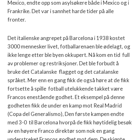
Mexico, endte opp som asylsøkere både i Mexico og i
Frankrike. Det var i sannhet harde tider på alle
fronter.
Det italienske angrepet på Barcelona i 1938 kostet
3000 mennesker livet, fotballarenaen ble ødelagt, og
ikke lenge etter ble byen okkupert. Nå kom en tid full
av problemer og restriksjoner. Det ble forbudt å
bruke det Catalanske flagget og det catalanske
språket. Mer enn en gang fikk de også høre at de fikk
fortsette å spille fotball utelukkende takket være
Francos enestående godhet. Et eksempel på denne
godheten fikk de under en kamp mot Real Madrid
(Copa del Generalismo), Den første kampen endte
med 3-0 til Barcelona hvorpå de fikk høytidelig besøk
av en høyere Franco direktør som nok en gang
understreket Francos godhet mot dem. De skjønte