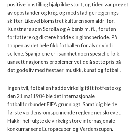
positive innstilling hjalp ikke stort, og tiden var preget
av oppstander og krig, og med stadige regjerings
skifter. Likevel blomstret kulturen som aldri før.
Kunstnere som Sorolla og Albeniz m. fl. , foruten
forfattere og diktere hadde sin glansperiode. På
toppen av det hele fikk fotballen for alvor vind i
seilene. Spanjolene er i sannhet noen spesielle folk,
uansett nasjonens problemer vet de å sette pris på
det gode liv med fiestaer, musikk, kunst og fotball.
Ingen tvil, fotballen hadde virkelig fått fotfeste og
den 21 mai 1904 ble det internasjonale
fotballforbundet FIFA grunnlagt. Samtidig ble de
første verdens-omspennende reglene nedskrevet.
Hakk i hel fulgte de virkelig store internasjonale
konkurransene Europacupen og Verdenscupen.