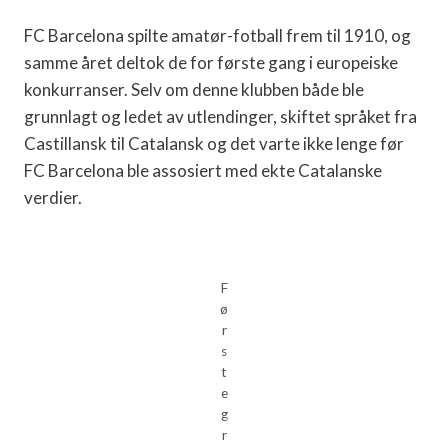
FC Barcelona spilte amatør-fotball frem til 1910, og
samme året deltok de for første gang i europeiske
konkurranser. Selv om denne klubben både ble
grunnlagt og ledet av utlendinger, skiftet språket fra
Castillansk til Catalansk og det varte ikke lenge før
FC Barcelona ble assosiert med ekte Catalanske
verdier.
F
ø
r
s
t
e
g
r