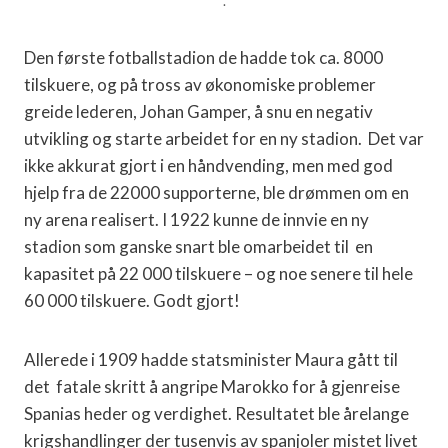
.
Den første fotballstadion de hadde tok ca. 8000
tilskuere, og på tross av økonomiske problemer
greide lederen, Johan Gamper, å snu en negativ
utvikling og starte arbeidet for en ny stadion. Det var
ikke akkurat gjort i en håndvending, men med god
hjelp fra de 22000 supporterne, ble drømmen om en
ny arena realisert. I 1922 kunne de innvie en ny
stadion som ganske snart ble omarbeidet til en
kapasitet på 22 000 tilskuere – og noe senere til hele
60 000 tilskuere. Godt gjort!
Allerede i 1909 hadde statsminister Maura gått til
det fatale skritt å angripe Marokko for å gjenreise
Spanias heder og verdighet. Resultatet ble årelange
krigshandlinger der tusenvis av spanjoler mistet livet