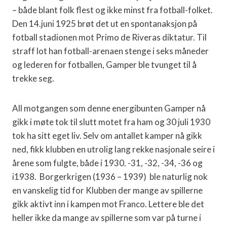
– både blant folk flest og ikke minst fra fotball-folket.
Den 14.juni 1925 brøt det ut en spontanaksjon på
fotball stadionen mot Primo de Riveras diktatur. Til
straff lot han fotball-arenaen stenge i seks måneder
og lederen for fotballen, Gamper ble tvunget til å
trekke seg.
All motgangen som denne energibunten Gamper nå
gikk i møte tok til slutt motet fra ham og 30 juli 1930
tok ha sitt eget liv. Selv om antallet kamper nå gikk
ned, fikk klubben en utrolig lang rekke nasjonale seire i
årene som fulgte, både i 1930. -31, -32, -34, -36 og
i1938. Borgerkrigen (1936 – 1939) ble naturlig nok
en vanskelig tid for Klubben der mange av spillerne
gikk aktivt inn i kampen mot Franco. Lettere ble det
heller ikke da mange av spillerne som var på turne i