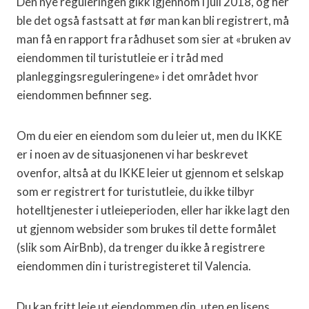
Den nye reguleringen gikk igjennom i juli 2018, og her
ble det også fastsatt at før man kan bli registrert, må
man få en rapport fra rådhuset som sier at «bruken av
eiendommen til turistutleie er i tråd med
planleggingsreguleringene» i det området hvor
eiendommen befinner seg.
Om du eier en eiendom som du leier ut, men du IKKE
er i noen av de situasjonenen vi har beskrevet
ovenfor, altså at du IKKE leier ut gjennom et selskap
som er registrert for turistutleie, du ikke tilbyr
hotelltjenester i utleieperioden, eller har ikke lagt den
ut gjennom websider som brukes til dette formålet
(slik som AirBnb), da trenger du ikke å registrere
eiendommen din i turistregisteret til Valencia.
Du kan fritt leie ut eiendommen din, uten en lisens.