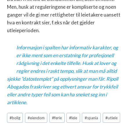
Men, husk at reguleringene er kompliserte og noen
ganger vil de gi mer rettigheter til leietakere uansett
hva en kontrakt sier, f.eks når det gjelder
utleieperioden.
Informasjon i spalten har informativ karakter, og
er ikke ment som en erstatning for profesjonell
rådgivning i det enkelte tilfelle. Husk at lover og
regler endres i raskt tempo, slik at man må alltid
sjekke ”datostemplet” på opplysninger man får. Ripoll
Abogados fraskriver seg ethvert ansvar for trykkfeil
eller andre typer feil som kan ha sneket seg inn i
artiklene.
Post
#
bolig
#
eiendom
#
ferie
#
leie
#
spania
#
utleie
Tags: