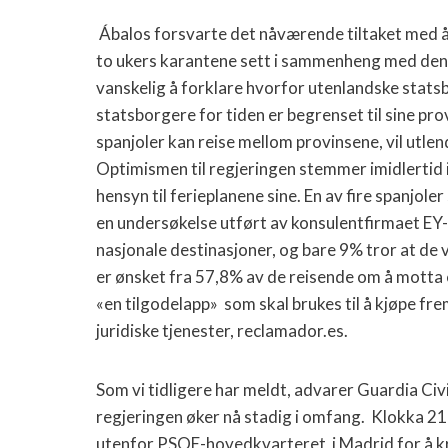
Ábalos forsvarte det nåværende tiltaket med å 
to ukers karantene sett i sammenheng med den 
vanskelig å forklare hvorfor utenlandske statsb
statsborgere for tiden er begrenset til sine prov
spanjoler kan reise mellom provinsene, vil utlen
Optimismen til regjeringen stemmer imidlertid
hensyn til ferieplanene sine. En av fire spanjoler s
en undersøkelse utført av konsulentfirmaet EY-
nasjonale destinasjoner, og bare 9% tror at de v
er ønsket fra 57,8% av de reisende om å motta en
«en tilgodelapp» som skal brukes til å kjøpe fre
juridiske tjenester, reclamador.es.
Som vi tidligere har meldt, advarer Guardia Civ
regjeringen øker nå stadig i omfang. Klokka 
utenfor PSOE-hovedkvarteret i Madrid for å kr