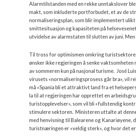
Alarmtilstanden med en rekke unntakslover ble 
makt, som inkluderte portforbudet, et av de str
normaliseringsplan, som blir implementert ulik
smittesituasjon og kapasiteten på helsevesenet
utvidelse av alarmstaten til slutten av juni. Me
Til tross for optimismen omkring turistsektore
ønsker ikke regjeringen å senke vaktsomheten m
av sommeren kun på nasjonal turisme. José Luis
virusets «normaliseringsprosess går bra», vil reis
må «Spania bli et attraktivt land fra et helsepersp
la til at regjeringen har opprettet en arbeidsgr
turistopplevelser», som vil bli «fullstendig kont
stimulere sektoren. Ministeren uttalte at denne
med henvisning til Balearene og Kanariøyene, de
turistnæringen er «veldig sterk», og hvor det er