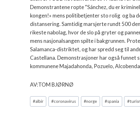
Demonstrantene ropte “Sánchez, du er kriminel
kongen!» mens politibetjenter sto rolig og ba 
distansering. Samtidig marsjerte rundt 500 dem
rikeste nabolag, hvor de slo på gryter og panne
mens nasjonalsangen spilte i bakgrunnen. Prote
Salamanca-distriktet, og har spredd seg til an
Castellana. Demonstrasjoner har også funnet st
kommunene Majadahonda, Pozuelo, Alcobendas,
AV:TOM BJØRNØ
Post
#
albir
#
coronavirus
#
norge
#
spania
#
turis
Tags: