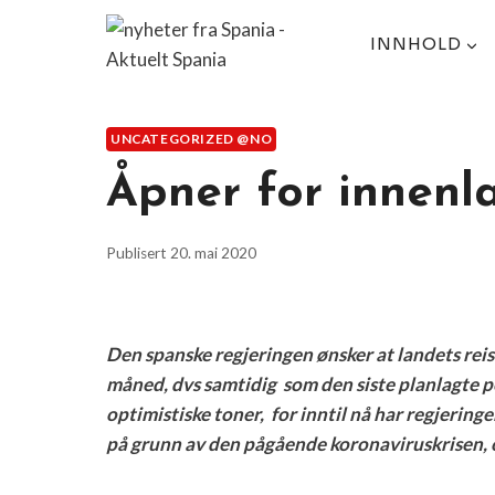
Skip
to
INNHOLD
content
UNCATEGORIZED @NO
Åpner for innenl
Publisert
20. mai 2020
Den spanske regjeringen ønsker at landets reisel
måned, dvs samtidig som den siste planlagte p
optimistiske toner, for inntil nå har regjerin
på grunn av den pågående koronaviruskrisen, o