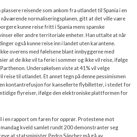
plassere reisende som ankom fra utlandet til Spania i en
nåværende normaliseringsplanen, gitt at det ville være
orgere kunne reise fritt i Spania mens spanske
inser eller andre territoriale enheter. Han uttalte at når
dinger også kunne reise inn i landet uten karantene.
 ikke overens med følelsene blant innbyggerne med
ier at de ikke vil ta ferie i sommer og ikke vil reise, ifølge
Parthenon. Undersøkelsen viste at 41% vil velge
il reise til utlandet. Et annet tegn på denne pessimismen
 kontantrefusjon for kansellerte flybilletter, i stedet for
mtidige flyreiser, ifølge den elektroniske plattformen for
il i en rapport om faren for opprør. Protestene mot
21 mandag kveld samlet rundt 200 demonstranter seg
eve at statsminister Pedro Sánchez må gå av.