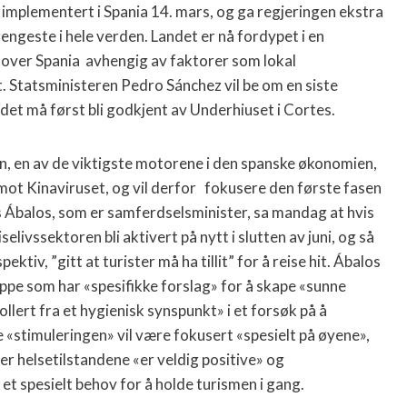
implementert i Spania 14. mars, og ga regjeringen ekstra
engeste i hele verden. Landet er nå fordypet i en
t over Spania avhengig av faktorer som lokal
. Statsministeren Pedro Sánchez vil be om en siste
n det må først bli godkjent av Underhiuset i Cortes.
n, en av de viktigste motorene i den spanske økonomien,
ot Kinaviruset, og vil derfor fokusere den første fasen
 Ábalos, som er samferdselsminister, sa mandag at hvis
elivssektoren bli aktivert på nytt i slutten av juni, og så
ektiv, ”gitt at turister må ha tillit” for å reise hit. Ábalos
uppe som har «spesifikke forslag» for å skape «sunne
rollert fra et hygienisk synspunkt» i et forsøk på å
 «stimuleringen» vil være fokusert «spesielt på øyene»,
r helsetilstandene «er veldig positive» og
 et spesielt behov for å holde turismen i gang.