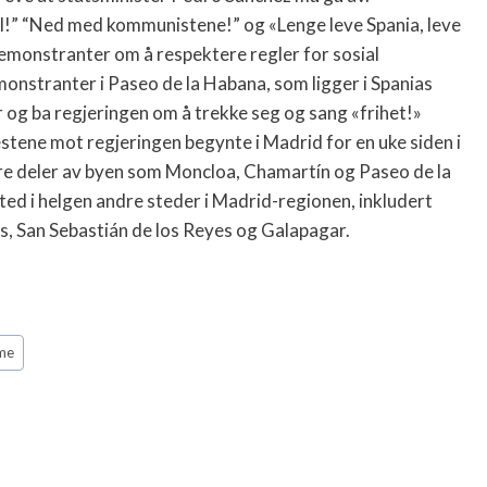
l!” “Ned med kommunistene!” og «Lenge leve Spania, leve
demonstranter om å respektere regler for sosial
onstranter i Paseo de la Habana, som ligger i Spanias
r og ba regjeringen om å trekke seg og sang «frihet!»
stene mot regjeringen begynte i Madrid for en uke siden i
dre deler av byen som Moncloa, Chamartín og Paseo de la
ed i helgen andre steder i Madrid-regionen, inkludert
 San Sebastián de los Reyes og Galapagar.
me