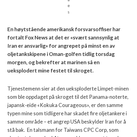
e
s
En høytstående amerikansk forsvarsoffiser har
fortalt Fox News at det er «svært sannsynlig at
Iran er ansvarlig» for angrepet på minst en av
oljetankskipene i Oman-golfen tidlig torsdag
morgen, og bekrefter at marinen så en
ueksplodert mine festet til skroget.
Tjenestemenn sier at den ueksploderte Limpet-minen
som ble oppdaget på skroget til det Panama-noterte,
japansk-eide «Kokuka Courageous», er den samme
typen mine som tidligere har skadet fire oljetankere i
samme område – et angrep USA beskylder Iran for å
stå bak. En talsmann for Taiwans CPC Corp, som