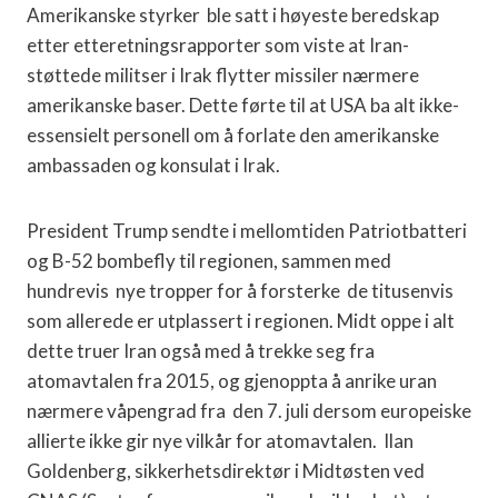
Amerikanske styrker ble satt i høyeste beredskap
etter etteretningsrapporter som viste at Iran-
støttede militser i Irak flytter missiler nærmere
amerikanske baser. Dette førte til at USA ba alt ikke-
essensielt personell om å forlate den amerikanske
ambassaden og konsulat i Irak.
President Trump sendte i mellomtiden Patriotbatteri
og B-52 bombefly til regionen, sammen med
hundrevis nye tropper for å forsterke de titusenvis
som allerede er utplassert i regionen. Midt oppe i alt
dette truer Iran også med å trekke seg fra
atomavtalen fra 2015, og gjenoppta å anrike uran
nærmere våpengrad fra den 7. juli dersom europeiske
allierte ikke gir nye vilkår for atomavtalen. Ilan
Goldenberg, sikkerhetsdirektør i Midtøsten ved