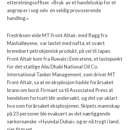
etteretningsoffiser. «Bruk av et handelsskip for et
angrep er i seg selv en veldig provoserende
handling.»
Fredriksen-eide MT Front Altair, med flagg fra
Mashalløyene, var lastet med nafta, et svært
brennbart petrokjemisk produkt, på vei til Japan.
Front Altair kom fra Ruwais i Emiratene, et lastepunkt
for det statlige Abu Dhabi National Oil Co.
International Tanker Management, som driver MT
Front Altair, sa at en eksplosjon hadde forårsaket
brann om bord. Firmaet sa til Associated Press at
hendelsen fortsatt blir undersøkt, og det var uklart
hva som forårsaket eksplosjonen. Skipets mannskap
på 23 personer ble evakuert av det nærliggende
sørkoreanske «Hyundai Dubai», og er nå trygt i land,
sier firmaet.