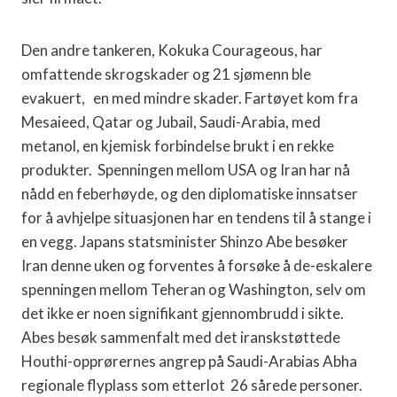
Den andre tankeren, Kokuka Courageous, har
omfattende skrogskader og 21 sjømenn ble
evakuert, en med mindre skader. Fartøyet kom fra
Mesaieed, Qatar og Jubail, Saudi-Arabia, med
metanol, en kjemisk forbindelse brukt i en rekke
produkter. Spenningen mellom USA og Iran har nå
nådd en feberhøyde, og den diplomatiske innsatser
for å avhjelpe situasjonen har en tendens til å stange i
en vegg. Japans statsminister Shinzo Abe besøker
Iran denne uken og forventes å forsøke å de-eskalere
spenningen mellom Teheran og Washington, selv om
det ikke er noen signifikant gjennombrudd i sikte.
Abes besøk sammenfalt med det iranskstøttede
Houthi-opprørernes angrep på Saudi-Arabias Abha
regionale flyplass som etterlot 26 sårede personer.