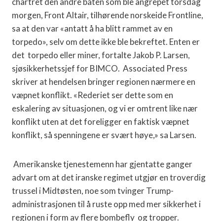
chartret den andre båten som ble angrepet torsdag
morgen, Front Altair, tilhørende norskeide Frontline,
sa at den var «antatt å ha blitt rammet av en
torpedo», selv om dette ikke ble bekreftet. Enten er
det torpedo eller miner, fortalte Jakob P. Larsen,
sjøsikkerhetssjef for BIMCO. Associated Press
skriver at hendelsen bringer regionen nærmere en
væpnet konflikt. «Rederiet ser dette som en
eskalering av situasjonen, og vi er omtrent like nær
konflikt uten at det foreligger en faktisk væpnet
konflikt, så spenningene er svært høye,» sa Larsen.
Amerikanske tjenestemenn har gjentatte ganger
advart om at det iranske regimet utgjør en troverdig
trussel i Midtøsten, noe som tvinger Trump-
administrasjonen til å ruste opp med mer sikkerhet i
regionen i form av flere bombefly og tropper.