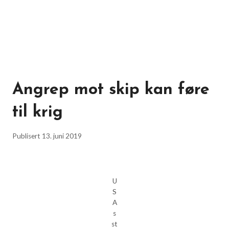
Angrep mot skip kan føre
til krig
Publisert
13. juni 2019
U
S
A
s
st