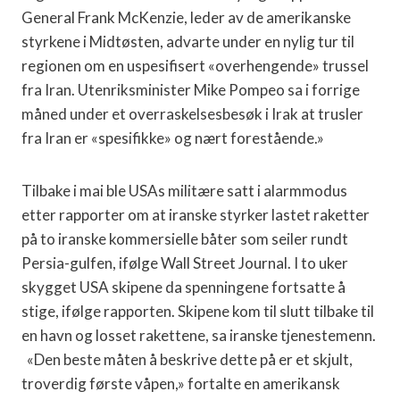
General Frank McKenzie, leder av de amerikanske
styrkene i Midtøsten, advarte under en nylig tur til
regionen om en uspesifisert «overhengende» trussel
fra Iran. Utenriksminister Mike Pompeo sa i forrige
måned under et overraskelsesbesøk i Irak at trusler
fra Iran er «spesifikke» og nært forestående.»
Tilbake i mai ble USAs militære satt i alarmmodus
etter rapporter om at iranske styrker lastet raketter
på to iranske kommersielle båter som seiler rundt
Persia-gulfen, ifølge Wall Street Journal. I to uker
skygget USA skipene da spenningene fortsatte å
stige, ifølge rapporten. Skipene kom til slutt tilbake til
en havn og losset rakettene, sa iranske tjenestemenn.
«Den beste måten å beskrive dette på er et skjult,
troverdig første våpen,» fortalte en amerikansk