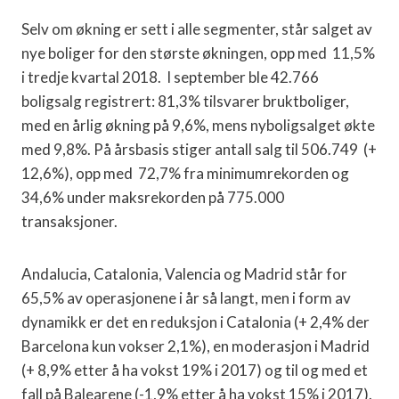
Selv om økning er sett i alle segmenter, står salget av
nye boliger for den største økningen, opp med
11,5%
i tredje kvartal 2018.
I september ble 42.766
boligsalg registrert: 81,3% tilsvarer bruktboliger,
med en årlig økning på 9,6%, mens nyboligsalget økte
med 9,8%.
På årsbasis stiger antall salg til 506.749
(+
12,6%), opp med
72,7% fra minimumrekorden og
34,6% under maksrekorden på 775.000
transaksjoner.
Andalucia, Catalonia, Valencia og Madrid står for
65,5% av operasjonene i år så langt, men i form av
dynamikk er det en reduksjon i Catalonia (+ 2,4% der
Barcelona kun vokser 2,1%), en moderasjon i Madrid
(+ 8,9% etter å ha vokst 19% i 2017) og til og med et
fall på Balearene (-1,9% etter å ha vokst 15% i 2017).