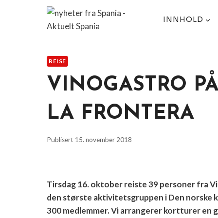
Skip
to
INNHOLD
content
REISE
VINOGASTRO PÅ 
LA FRONTERA
Publisert
15. november 2018
Tirsdag 16. oktober reiste 39 personer fra Vi
den største aktivitetsgruppen i Den norske
300 medlemmer. Vi arrangerer kortturer en ga