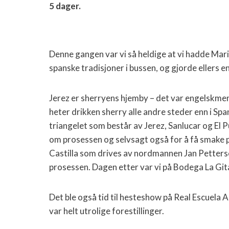
5 dager.
Denne gangen var vi så heldige at vi hadde Mari
spanske tradisjoner i bussen, og gjorde ellers e
Jerez er sherryens hjemby – det var engelskme
heter drikken sherry alle andre steder enn i Sp
triangelet som består av Jerez, Sanlucar og El 
om prosessen og selvsagt også for å få smake 
Castilla som drives av nordmannen Jan Petterse
prosessen. Dagen etter var vi på Bodega La Gita
Det ble også tid til hesteshow på Real Escuela 
var helt utrolige forestillinger.