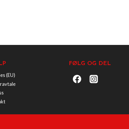
LP
FØLG OG DEL
es (EU)
ravtale
ss
akt