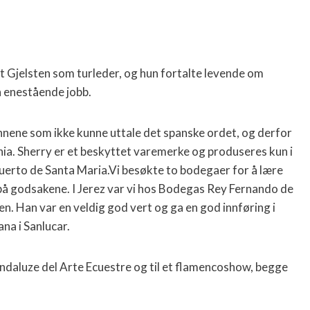
t Gjelsten som turleder, og hun fortalte levende om
n enestående jobb.
nnene som ikke kunne uttale det spanske ordet, og derfor
ania. Sherry er et beskyttet varemerke og produseres kun i
Puerto de Santa Maria.Vi besøkte to bodegaer for å lære
på godsakene. I Jerez var vi hos Bodegas Rey Fernando de
n. Han var en veldig god vert og ga en god innføring i
na i Sanlucar.
Andaluze del Arte Ecuestre og til et flamencoshow, begge