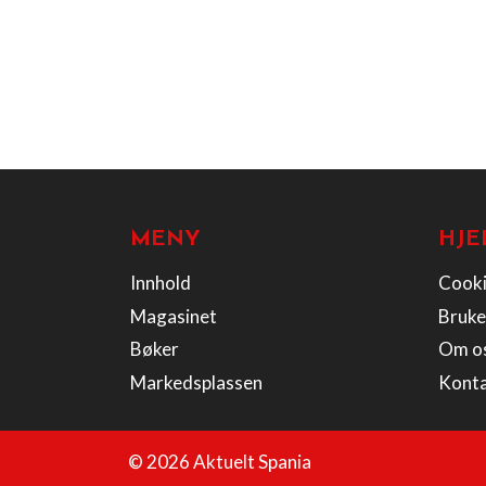
MENY
HJE
Innhold
Cooki
Magasinet
Bruke
Bøker
Om o
Markedsplassen
Kont
© 2026 Aktuelt Spania