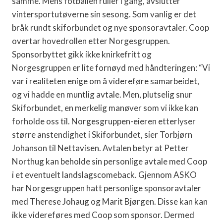
samme. Mens fotballen ruller i gang, avslutter
vintersportutøverne sin sesong. Som vanlig er det
bråk rundt skiforbundet og nye sponsoravtaler. Coop
overtar hovedrollen etter Norgesgruppen.
Sponsorbyttet gikk ikke knirkefritt og
Norgesgruppen er lite fornøyd med håndteringen: “Vi
var i realiteten enige om å videreføre samarbeidet,
og vi hadde en muntlig avtale. Men, plutselig snur
Skiforbundet, en merkelig manøver som vi ikke kan
forholde oss til. Norgesgruppen-eieren etterlyser
større anstendighet i Skiforbundet, sier Torbjørn
Johanson til Nettavisen. Avtalen betyr at Petter
Northug kan beholde sin personlige avtale med Coop
i et eventuelt landslagscomeback. Gjennom ASKO
har Norgesgruppen hatt personlige sponsoravtaler
med Therese Johaug og Marit Bjørgen. Disse kan kan
ikke videreføres med Coop som sponsor. Dermed