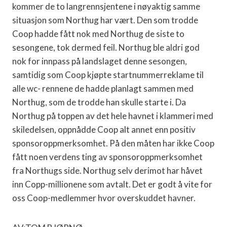
kommer de to langrennsjentene i nøyaktig samme
situasjon som Northug har vært. Den som trodde
Coop hadde fått nok med Northug de siste to
sesongene, tok dermed feil. Northug ble aldri god
nok for innpass på landslaget denne sesongen,
samtidig som Coop kjøpte startnummerreklame til
alle wc- rennene de hadde planlagt sammen med
Northug, som de trodde han skulle starte i. Da
Northug på toppen av det hele havnet i klammeri med
skiledelsen, oppnådde Coop alt annet enn positiv
sponsoroppmerksomhet. På den måten har ikke Coop
fått noen verdens ting av sponsoroppmerksomhet
fra Northugs side. Northug selv derimot har håvet
inn Copp-millionene som avtalt. Det er godt å vite for
oss Coop-medlemmer hvor overskuddet havner.