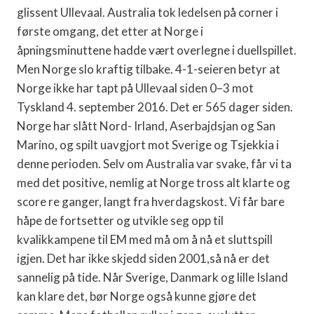
glissent Ullevaal. Australia tok ledelsen på corner i
første omgang, det etter at Norge i
åpningsminuttene hadde vært overlegne i duellspillet.
Men Norge slo kraftig tilbake. 4-1-seieren betyr at
Norge ikke har tapt på Ullevaal siden 0–3 mot
Tyskland 4. september 2016. Det er 565 dager siden.
Norge har slått Nord- Irland, Aserbajdsjan og San
Marino, og spilt uavgjort mot Sverige og Tsjekkia i
denne perioden. Selv om Australia var svake, får vi ta
med det positive, nemlig at Norge tross alt klarte og
score re ganger, langt fra hverdagskost. Vi får bare
håpe de fortsetter og utvikle seg opp til
kvalikkampene til EM med må om å nå et sluttspill
igjen. Det har ikke skjedd siden 2001,så nå er det
sannelig på tide. Når Sverige, Danmark og lille Island
kan klare det, bør Norge også kunne gjøre det