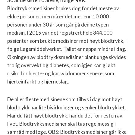
30 år de siste 10 årene, ifølge NRK.
Blodtrykksmedisiner brukes dog for det meste av
eldre personer, men nå er det mer enn 10.000
personer under 30 år som går på denne typen
medisin. I 2015 var det registrert hele 844.000
pasienter som brukte medisiner mot høyt blodtrykk, i
følge Legemiddelverket. Tallet er neppe mindre i dag.
Økningen av blodtrykksmedisiner blant unge skyldes
trolig overvekt og diabetes, som igjen kan gi økt
risiko for hjerte- og karsykdommer senere, som
hjerteinfarkt og hjerneslag.
De aller fleste medisinene som tilbys i dag mot høyt
blodtrykk har lite bivirkninger og senker blodtrykket.
Har du fått høyt blodtrykk, har du det for resten av
livet. Blodtrykksmedisiner skal tas regelmessig i
samråd med lege. OBS: Blodtrykksmedisiner går ikke