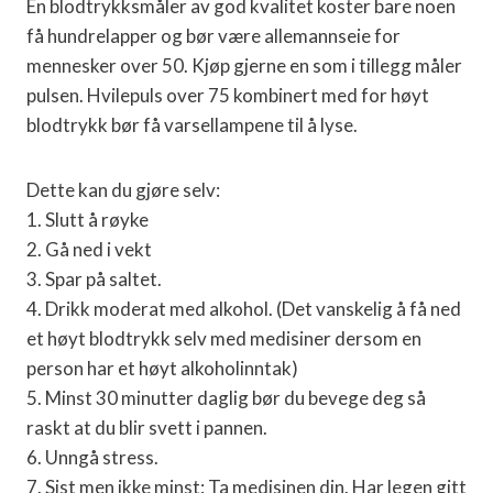
En blodtrykksmåler av god kvalitet koster bare noen
få hundrelapper og bør være allemannseie for
mennesker over 50. Kjøp gjerne en som i tillegg måler
pulsen. Hvilepuls over 75 kombinert med for høyt
blodtrykk bør få varsellampene til å lyse.
Dette kan du gjøre selv:
1. Slutt å røyke
2. Gå ned i vekt
3. Spar på saltet.
4. Drikk moderat med alkohol. (Det vanskelig å få ned
et høyt blodtrykk selv med medisiner dersom en
person har et høyt alkoholinntak)
5. Minst 30 minutter daglig bør du bevege deg så
raskt at du blir svett i pannen.
6. Unngå stress.
7. Sist men ikke minst: Ta medisinen din. Har legen gitt