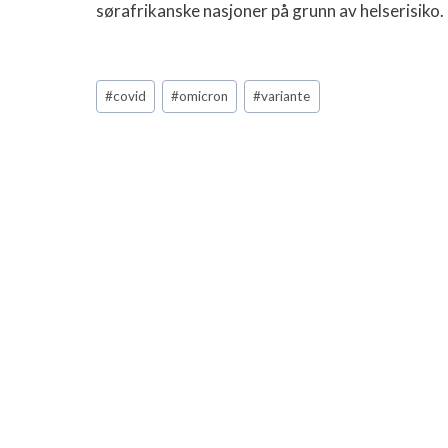
sørafrikanske nasjoner på grunn av helserisiko.
Post
#
covid
#
omicron
#
variante
Tags: