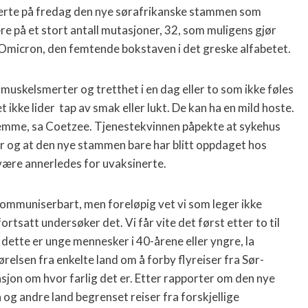
rte på fredag den nye sørafrikanske stammen som
e på et stort antall mutasjoner, 32, som muligens gjør
Omicron, den femtende bokstaven i det greske alfabetet.
skelsmerter og tretthet i en dag eller to som ikke føles
t ikke lider tap av smak eller lukt. De kan ha en mild hoste.
hjemme, sa Coetzee. Tjenestekvinnen påpekte at sykehus
er og at den nye stammen bare har blitt oppdaget hos
være annerledes for uvaksinerte.
er kommuniserbart, men foreløpig vet vi som leger ikke
tsatt undersøker det. Vi får vite det først etter to til
 dette er unge mennesker i 40-årene eller yngre, la
ørelsen fra enkelte land om å forby flyreiser fra Sør-
masjon om hvor farlig det er. Etter rapporter om den nye
 og andre land begrenset reiser fra forskjellige