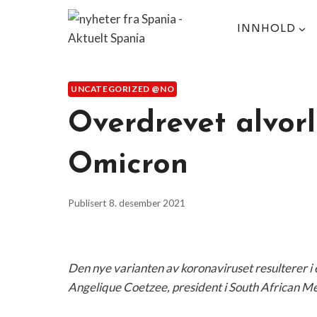
Skip
to
INNHOLD
content
UNCATEGORIZED @NO
Overdrevet alvor
Omicron
Publisert
8. desember 2021
Den nye varianten av koronaviruset resulterer 
Angelique Coetzee, president i South African Me