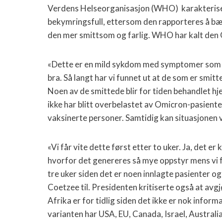
Verdens Helseorganisasjon (WHO) karakterise
bekymringsfull, ettersom den rapporteres å bær
den mer smittsom og farlig. WHO har kalt den 
«Dette er en mild sykdom med symptomer som mu
bra. Så langt har vi funnet ut at de som er smitte
Noen av de smittede blir for tiden behandlet 
ikke har blitt overbelastet av Omicron-pasient
vaksinerte personer. Samtidig kan situasjonen 
«Vi får vite dette først etter to uker. Ja, det 
hvorfor det genereres så mye oppstyr mens vi for
tre uker siden det er noen innlagte pasienter og
Coetzee til. Presidenten kritiserte også at avgj
Afrika er for tidlig siden det ikke er nok infor
varianten har USA, EU, Canada, Israel, Australia