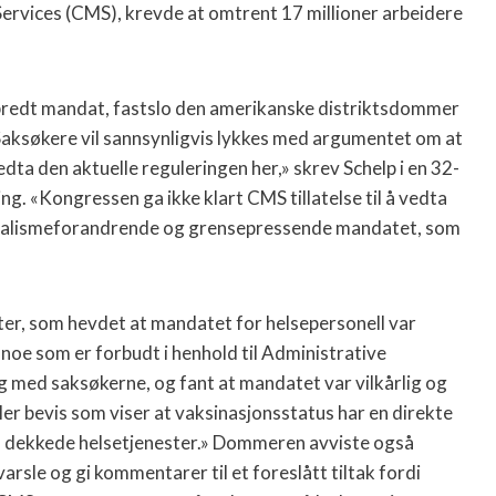
rvices (CMS), krevde at omtrent 17 millioner arbeidere
 bredt mandat, fastslo den amerikanske distriktsdommer
ksøkere vil sannsynligvis lykkes med argumentet om at
dta den aktuelle reguleringen her,» skrev Schelp i en 32-
ng. «Kongressen ga ikke klart CMS tillatelse til å vedta
eralismeforandrende og grensepressende mandatet, som
ter, som hevdet at mandatet for helsepersonell var
t, noe som er forbudt i henhold til Administrative
g med saksøkerne, og fant at mandatet var vilkårlig og
ler bevis som viser at vaksinasjonsstatus har en direkte
s dekkede helsetjenester.» Dommeren avviste også
sle og gi kommentarer til et foreslått tiltak fordi