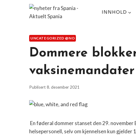
Skip
to
INNHOLD
content
UNCATEGORIZED @NO
Dommere blokker
vaksinemandater
Publisert
8. desember 2021
En føderal dommer stanset den 29. november
helsepersonell, selv om kjennelsen kun gjelder 