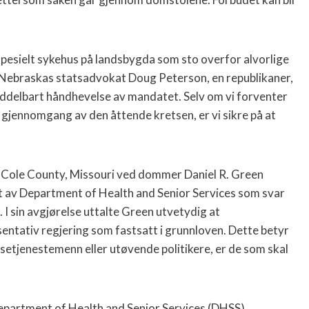
 spesielt sykehus på landsbygda som sto overfor alvorlige
 Nebraskas statsadvokat Doug Peterson, en republikaner,
middelbart håndhevelse av mandatet. Selv om vi forventer
 gjennomgang av den åttende kretsen, er vi sikre på at
f Cole County, Missouri ved dommer Daniel R. Green
gt av Department of Health and Senior Services som svar
I sin avgjørelse uttalte Green utvetydig at
entativ regjering som fastsatt i grunnloven. Dette betyr
elsetjenestemenn eller utøvende politikere, er de som skal
epartment of Health and Senior Services (DHSS)