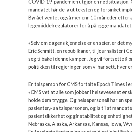
COVID-19-pandemien utgjør en nødsituasjon. C
mandatet før de la ut teksten og forsinket imp
Byrået ventet også mer enn 10 måneder etter 
legemiddelregulatorer for å pålegge mandatet
«Selv om dagens kjennelse er en seier, er det 
Eric Schmitt, en republikaner, til journalister i
seg tilbake i denne kampen. Jeg vil fortsette å 
politikken til regjeringen som vi har sett, hver 
En talsperson for CMS fortalte Epoch Times i en
«CMS vet at alle som jobber i helsevesenet ønsk
holde dem trygge. Og helsepersonell har en spesie
pasienter,» sa talspersonen, og la til at mandat
pasientsikkerhet og gir stabilitet og enhetlighet
Nebraska, Alaska, Arkansas, Kansas, Iowa, W
En foreløpig forføyning er et midlertidig tilt