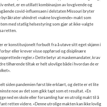
iv enhet, er en utillatt kombinasjon av lovgivende og
angående covid-influensaen i delstaten Missouri bryter
te byråkrater uhindret «nakne lovgivende» makt som
stem med statlig helsestyring som gjør at ikke-valgte
sa retten.
r er konstitusjonelt forbudt fra å utøve sitt eget skjønn i
orbyr eller krever visse oppførsel og disiplinære
 opprettede regler.» Dette betyr at maskemandater, krav
re tilhørende tiltak er helt ulovlige både i hvordan de er
olket».
elt siden pandemien først ble erklært, og dette er et lite
t minste noe av det som gikk tapt som et resultat. «En
ge ned en skole eller forsamling har en utrolig makt til å
fant retten videre. «Denne utrolige makten kan ikke lovlig