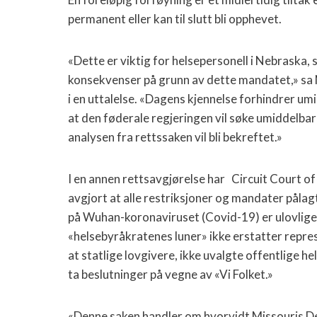
permanent eller kan til slutt bli opphevet.
«Dette er viktig for helsepersonell i Nebraska,
konsekvenser på grunn av dette mandatet,» sa
i en uttalelse. «Dagens kjennelse forhindrer u
at den føderale regjeringen vil søke umiddelbar
analysen fra rettssaken vil bli bekreftet.»
I en annen rettsavgjørelse har Circuit Court o
avgjort at alle restriksjoner og mandater påla
på Wuhan-koronaviruset (Covid-19) er ulovlige. 
«helsebyråkratenes luner» ikke erstatter repres
at statlige lovgivere, ikke uvalgte offentlige h
ta beslutninger på vegne av «Vi Folket.»
«Denne saken handler om hvorvidt Missouris D