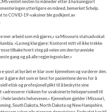
MS ventet nesten to måneder etter å ha kunngjort
lementeringen ytterligere en måned, bemerket Schelp.
at to COVID-19-vaksiner ble godkjent av
.
mye mer arbeid som må gjøres,» sa Missouris statsadvokat
 Columbia. «La meg klargjøre: Kontoret mitt vil ikke trekke
presse tilbake hvert steg på veien om den tyranniske
eneste gang og på alle regjeringsnivåer.»
 e-post at byrået er klar over kjennelsen og vurderer den.
er å gjøre det som er best for pasientene deres for å
ll etisk og profesjonell plikt til å beskytte sine
et «adresserer risikoen for uvaksinerte helsepersonell til
 i hele landets helsevesen.» Kjennelsen gjelder i Missouri,
yoming, South Dakota, North Dakota og New Hampshire.
ak ettersom saken går gjennom domstolene. Forbudet kan bli