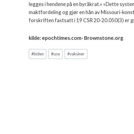
legges i hendene på en byråkrat.» «Dette syste
maktfordeling og gjør en hån av Missouri-kons
forskriften fastsatt i 19 CSR 20-20.050(3) er g
kilde: epochtimes.com- Brownstone.org
Post
#
biden
#
usa
#
vaksiner
Tags: