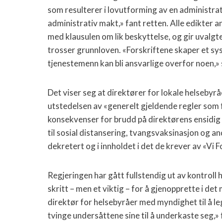
som resulterer i lovutforming av en administrat
administrativ makt,» fant retten. Alle edikter 
med klausulen om lik beskyttelse, og gir uvalg
trosser grunnloven. «Forskriftene skaper et sy
tjenestemenn kan bli ansvarlige overfor noen,» 
Det viser seg at direktører for lokale helsebyråe
utstedelsen av «generelt gjeldende regler som f
konsekvenser for brudd på direktørens ensidig
til sosial distansering, tvangsvaksinasjon og and
dekretert og i innholdet i det de krever av «Vi F
Regjeringen har gått fullstendig ut av kontroll h
skritt – men et viktig – for å gjenopprette i de
direktør for helsebyråer med myndighet til å leg
tvinge undersåttene sine til å underkaste seg,» 