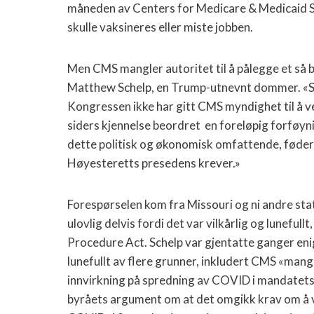
måneden av Centers for Medicare & Medicaid Se
skulle vaksineres eller miste jobben.
Men CMS mangler autoritet til å pålegge et så
Matthew Schelp, en Trump-utnevnt dommer. «Sa
Kongressen ikke har gitt CMS myndighet til å ve
siders kjennelse beordret en foreløpig forføyni
dette politisk og økonomisk omfattende, fød
Høyesteretts presedens krever.»
Forespørselen kom fra Missouri og ni andre sta
ulovlig delvis fordi det var vilkårlig og lunefull
Procedure Act. Schelp var gjentatte ganger eni
lunefullt av flere grunner, inkludert CMS «mang
innvirkning på spredning av COVID i mandatet
byråets argument om at det omgikk krav om å var