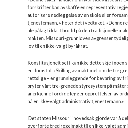
forskrifter kan avskaffe en representativ regje
autorisere nedleggelse av en skole eller forsam
tjenestemann, » heter det i vedtaket. «Denne ret
ble pålagt i klart brudd på den tradisjonelle 
makten. Missouri-grunnloven avgrenser tydelig a
lov til en ikke-valgt byråkrat.
Konstitusjonelt sett kan ikke dette skje i noen 
en domstol. «Skilling av makt mellom de tre gre
rettslige – er grunnleggende for bevaring av fri
bryter vårt tre-grenede styresystem på måter
anerkjenne fordi de legger opprettelsen av ordr
på en ikke-valgt administrativ tjenestemann.»
Det staten Missouri i hovedsak gjorde var å del
overførte bred regelmakt til en ikke-valgt adm