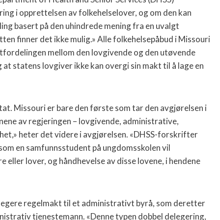
ring i opprettelsen av folkehelselover, og om den kan
ling basert på den uhindrede mening fra en uvalgt
ten finner det ikke mulig.» Alle folkehelsepåbud i Missouri
maktfordelingen mellom den lovgivende og den utøvende
t statens lovgiver ikke kan overgi sin makt til å lage en
stat. Missouri er bare den første som tar den avgjørelsen i
nene av regjeringen – lovgivende, administrative,
het,» heter det videre i avgjørelsen. «DHSS-forskrifter
 som en samfunnsstudent på ungdomsskolen vil
e eller lover, og håndhevelse av disse lovene, i hendene
egere regelmakt til et administrativt byrå, som deretter
inistrativ tjenestemann. «Denne typen dobbel delegering,