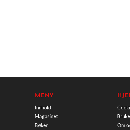
MENY
HJE
Innhold
Cooki
Magasinet
Bruke
Bøker
Om o