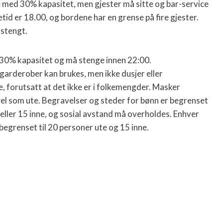
med 30% kapasitet, men gjester må sitte og bar-service
id er 18.00, og bordene har en grense på fire gjester.
 stengt.
30% kapasitet og må stenge innen 22:00.
arderober kan brukes, men ikke dusjer eller
, forutsatt at det ikke er i folkemengder. Masker
 vel som ute. Begravelser og steder for bønn er begrenset
 eller 15 inne, og sosial avstand må overholdes. Enhver
egrenset til 20 personer ute og 15 inne.