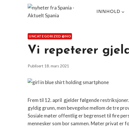
Skip
to
INNHOLD
content
UNCATEGORIZED @NO
Vi repeterer gjel
Publisert
18. mars 2021
Frem til 12. april gjelder følgende restriksjoner
gyldig grunn, men bevegelse mellom de tre provin
Sosiale møter offentlig er begrenset til fire pe
mennesker som bor sammen. Møter privat er f