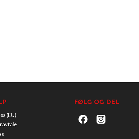
LP
FØLG OG DEL
es (EU)
ravtale
ss