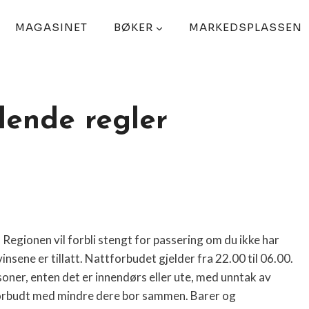
MAGASINET
BØKER
MARKEDSPLASSEN
dende regler
. Regionen vil forbli stengt for passering om du ikke har
sene er tillatt. Nattforbudet gjelder fra 22.00 til 06.00.
rsoner, enten det er innendørs eller ute, med unntak av
orbudt med mindre dere bor sammen. Barer og