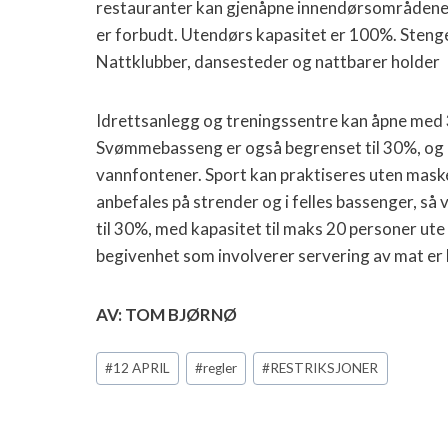
restauranter kan gjenåpne innendørsområdene 
er forbudt. Utendørs kapasitet er 100%. Stenget
Nattklubber, dansesteder og nattbarer holder
Idrettsanlegg og treningssentre kan åpne med 
Svømmebasseng er også begrenset til 30%, og g
vannfontener. Sport kan praktiseres uten maske
anbefales på strender og i felles bassenger, så
til 30%, med kapasitet til maks 20 personer ute
begivenhet som involverer servering av mat er b
AV: TOM BJØRNØ
Post
#
12 APRIL
#
regler
#
RESTRIKSJONER
Tags: