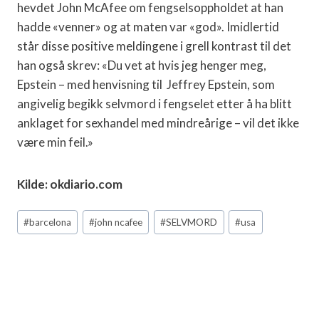
hevdet John McAfee om fengselsoppholdet at han
hadde «venner» og at maten var «god». Imidlertid
står disse positive meldingene i grell kontrast til det
han også skrev: «Du vet at hvis jeg henger meg,
Epstein – med henvisning til Jeffrey Epstein, som
angivelig begikk selvmord i fengselet etter å ha blitt
anklaget for sexhandel med mindreårige – vil det ikke
være min feil.»
Kilde: okdiario.com
Post
#
barcelona
#
john ncafee
#
SELVMORD
#
usa
Tags: