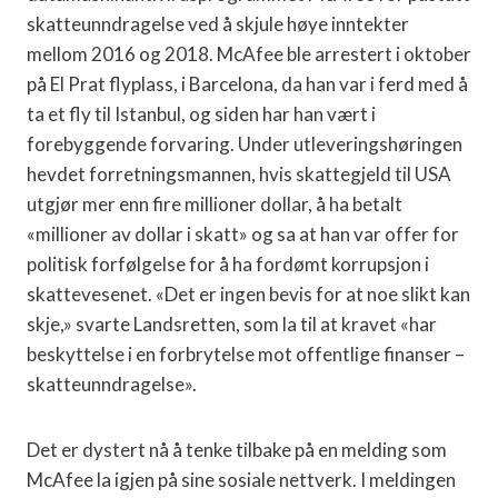
skatteunndragelse ved å skjule høye inntekter
mellom 2016 og 2018. McAfee ble arrestert i oktober
på El Prat flyplass, i Barcelona, ​​da han var i ferd med å
ta et fly til Istanbul, og siden har han vært i
forebyggende forvaring. Under utleveringshøringen
hevdet forretningsmannen, hvis skattegjeld til USA
utgjør mer enn fire millioner dollar, å ha betalt
«millioner av dollar i skatt» og sa at han var offer for
politisk forfølgelse for å ha fordømt korrupsjon i
skattevesenet. «Det er ingen bevis for at noe slikt kan
skje,» svarte Landsretten, som la til at kravet «har
beskyttelse i en forbrytelse mot offentlige finanser –
skatteunndragelse».
Det er dystert nå å tenke tilbake på en melding som
McAfee la igjen på sine sosiale nettverk. I meldingen