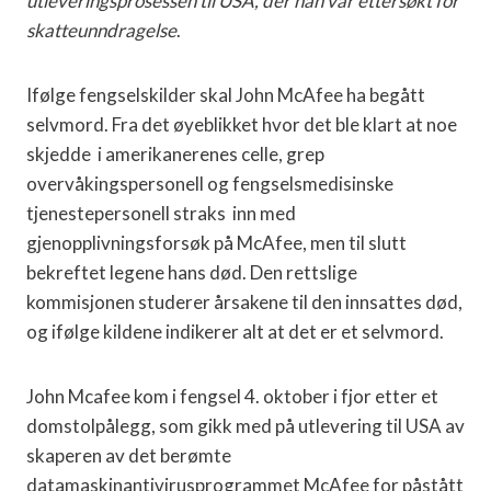
utleveringsprosessen til USA, der han var ettersøkt for
skatteunndragelse
.
Ifølge fengselskilder skal John McAfee ha begått
selvmord. Fra det øyeblikket hvor det ble klart at noe
skjedde i amerikanerenes celle, grep
overvåkingspersonell og fengselsmedisinske
tjenestepersonell straks inn med
gjenopplivningsforsøk på McAfee, men til slutt
bekreftet legene hans død. Den rettslige
kommisjonen studerer årsakene til den innsattes død,
og ifølge kildene indikerer alt at det er et selvmord.
John Mcafee kom i fengsel 4. oktober i fjor etter et
domstolpålegg, som gikk med på utlevering til USA av
skaperen av det berømte
datamaskinantivirusprogrammet McAfee for påstått