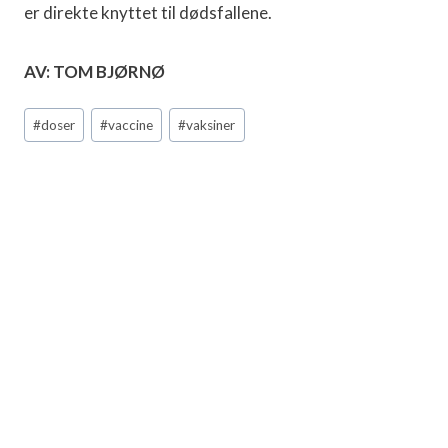
er direkte knyttet til dødsfallene.
AV: TOM BJØRNØ
Post
#
doser
#
vaccine
#
vaksiner
Tags: