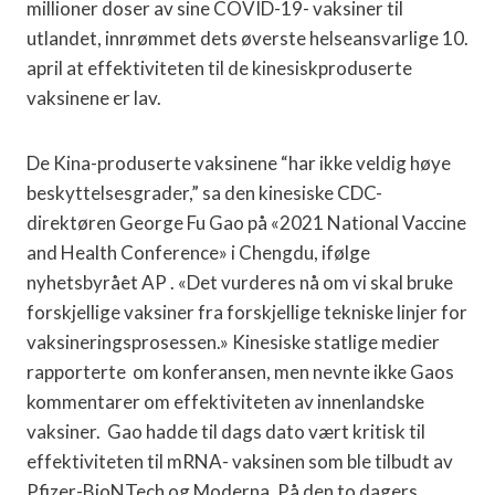
millioner doser av sine COVID-19- vaksiner til
utlandet, innrømmet dets øverste helseansvarlige 10.
april at effektiviteten til de kinesiskproduserte
vaksinene er lav.
De Kina-produserte vaksinene “har ikke veldig høye
beskyttelsesgrader,” sa den kinesiske CDC-
direktøren George Fu Gao på «2021 National Vaccine
and Health Conference» i Chengdu, ifølge
nyhetsbyrået AP . «Det vurderes nå om vi skal bruke
forskjellige vaksiner fra forskjellige tekniske linjer for
vaksineringsprosessen.» Kinesiske statlige medier
rapporterte om konferansen, men nevnte ikke Gaos
kommentarer om effektiviteten av innenlandske
vaksiner. Gao hadde til dags dato vært kritisk til
effektiviteten til mRNA- vaksinen som ble tilbudt av
Pfizer-BioNTech og Moderna. På den to dagers