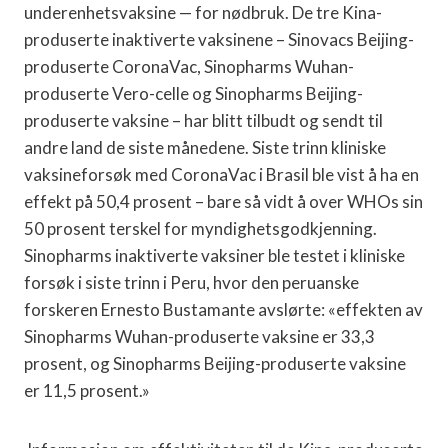
underenhetsvaksine — for nødbruk. De tre Kina-
produserte inaktiverte vaksinene – Sinovacs Beijing-
produserte CoronaVac, Sinopharms Wuhan-
produserte Vero-celle og Sinopharms Beijing-
produserte vaksine – har blitt tilbudt og sendt til
andre land de siste månedene. Siste trinn kliniske
vaksineforsøk med CoronaVac i Brasil ble vist å ha en
effekt på 50,4 prosent – bare så vidt å over WHOs sin
50 prosent terskel for myndighetsgodkjenning.
Sinopharms inaktiverte vaksiner ble testet i kliniske
forsøk i siste trinn i Peru, hvor den peruanske
forskeren Ernesto Bustamante avslørte: «effekten av
Sinopharms Wuhan-produserte vaksine er 33,3
prosent, og Sinopharms Beijing-produserte vaksine
er 11,5 prosent.»