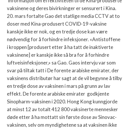
Informasjon om effektiviteten til de Kina-produserte
vaksinene og deres bivirkninger er sensurert i Kina.
20. mars fortalte Gao det statlige media CCTV at to
doser med Kina-produsert COVID-19-vaksine
kanskje ikke er nok, og en tredje dose kan være
nødvendig for å forhindre infeksjoner. «Antistoffene
i kroppen [produsert etter å ha tatt de inaktiverte
vaksinene] er kanskje ikke så bra for å forhindre
luftveisinfeksjoner,» sa Gao. Gaos intervju var som
svar på tiltak tatt i De forente arabiske emirater, der
vaksinens distributør har sagt at de vil begynne å tilby
en tredje dose av vaksinen i mars på grunn av lav
effekt. De forente arabiske emirater godkjente
Sinopharm-vaksinen i 2020. Hong Kong kunngjorde
at minst 12 av totalt 412 800 vaksinerte mennesker
døde etter å ha mottatt sin første dose av Sinovac-
vaksinen, selv om myndighetene sa at vaksinen ikke