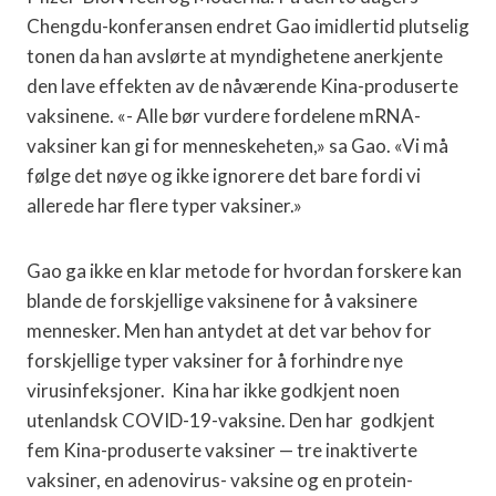
Chengdu-konferansen endret Gao imidlertid plutselig
tonen da han avslørte at myndighetene anerkjente
den lave effekten av de nåværende Kina-produserte
vaksinene. «- Alle bør vurdere fordelene mRNA-
vaksiner kan gi for menneskeheten,» sa Gao. «Vi må
følge det nøye og ikke ignorere det bare fordi vi
allerede har flere typer vaksiner.»
Gao ga ikke en klar metode for hvordan forskere kan
blande de forskjellige vaksinene for å vaksinere
mennesker. Men han antydet at det var behov for
forskjellige typer vaksiner for å forhindre nye
virusinfeksjoner. Kina har ikke godkjent noen
utenlandsk COVID-19-vaksine. Den har godkjent
fem Kina-produserte vaksiner — tre inaktiverte
vaksiner, en adenovirus- vaksine og en protein-