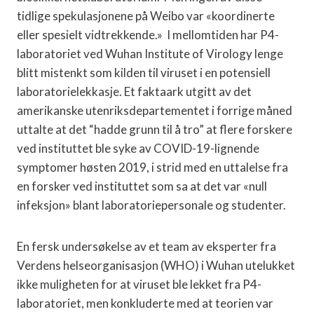
tidlige spekulasjonene på Weibo var «koordinerte
eller spesielt vidtrekkende.» I mellomtiden har P4-
laboratoriet ved Wuhan Institute of Virology lenge
blitt mistenkt som kilden til viruset i en potensiell
laboratorielekkasje. Et faktaark utgitt av det
amerikanske utenriksdepartementet i forrige måned
uttalte at det “hadde grunn til å tro” at flere forskere
ved instituttet ble syke av COVID-19-lignende
symptomer høsten 2019, i strid med en uttalelse fra
en forsker ved instituttet som sa at det var «null
infeksjon» blant laboratoriepersonale og studenter.
En fersk undersøkelse av et team av eksperter fra
Verdens helseorganisasjon (WHO) i Wuhan utelukket
ikke muligheten for at viruset ble lekket fra P4-
laboratoriet, men konkluderte med at teorien var