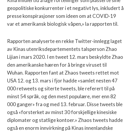
Kina imidlertid å lage fortellinger som plasserte sine
geopolitiske konkurrenter i et negativt lys, inkludert å
presse konspirasjoner som ideen om at COVID-19
var et amerikansk biologisk våpen,» la rapporten til.
Rapporten analyserte en rekke Twitter-innlegg laget
av Kinas utenriksdepartementets talsperson Zhao
Lijian i mars 2020. I en tweet 12. mars beskyldte Zhao
den amerikanske hæren for å bringe viruset til
Wuhan. Rapporten fant at Zhaos tweets rettet mot
USA 12. og 13. mars i fjor hadde «samlet nesten 47
000 retweets og siterte tweets, ble referert til på
minst 54 språk, og den mest populære, mer enn 82
000 ganger» fra og med 13. februar. Disse tweets ble
også «forsterket av minst 30 forskjellige kinesiske
diplomater og statlige kontoer.» Zhaos tweets hadde
også en enorm innvirkning på Kinas innenlandske