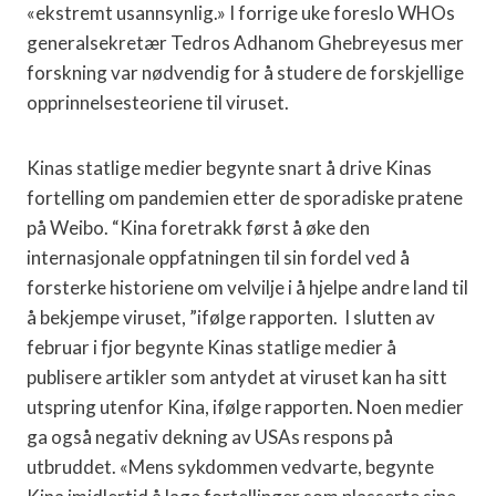
«ekstremt usannsynlig.» I forrige uke foreslo WHOs
generalsekretær Tedros Adhanom Ghebreyesus mer
forskning var nødvendig for å studere de forskjellige
opprinnelsesteoriene til viruset.
Kinas statlige medier begynte snart å drive Kinas
fortelling om pandemien etter de sporadiske pratene
på Weibo. “Kina foretrakk først å øke den
internasjonale oppfatningen til sin fordel ved å
forsterke historiene om velvilje i å hjelpe andre land til
å bekjempe viruset, ”ifølge rapporten. I slutten av
februar i fjor begynte Kinas statlige medier å
publisere artikler som antydet at viruset kan ha sitt
utspring utenfor Kina, ifølge rapporten. Noen medier
ga også negativ dekning av USAs respons på
utbruddet. «Mens sykdommen vedvarte, begynte