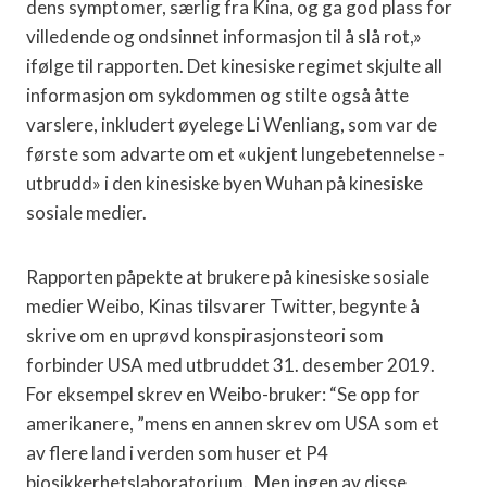
dens symptomer, særlig fra Kina, og ga god plass for
villedende og ondsinnet informasjon til å slå rot,»
ifølge til rapporten. Det kinesiske regimet skjulte all
informasjon om sykdommen og stilte også åtte
varslere, inkludert øyelege Li Wenliang, som var de
første som advarte om et «ukjent lungebetennelse -
utbrudd» i den kinesiske byen Wuhan på kinesiske
sosiale medier.
Rapporten påpekte at brukere på kinesiske sosiale
medier Weibo, Kinas tilsvarer Twitter, begynte å
skrive om en uprøvd konspirasjonsteori som
forbinder USA med utbruddet 31. desember 2019.
For eksempel skrev en Weibo-bruker: “Se opp for
amerikanere, ”mens en annen skrev om USA som et
av flere land i verden som huser et P4
biosikkerhetslaboratorium. Men ingen av disse