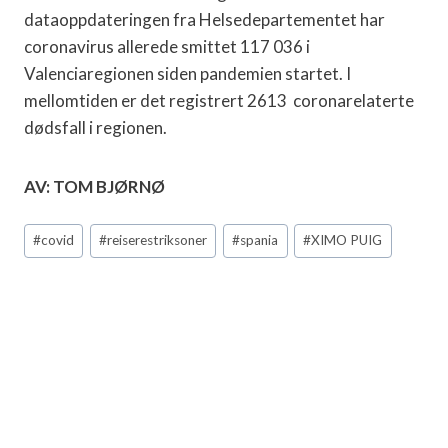
dataoppdateringen fra Helsedepartementet har
coronavirus allerede smittet 117 036 i
Valenciaregionen siden pandemien startet. I
mellomtiden er det registrert 2613 coronarelaterte
dødsfall i regionen.
AV: TOM BJØRNØ
Post
#
covid
#
reiserestriksoner
#
spania
#
XIMO PUIG
Tags: