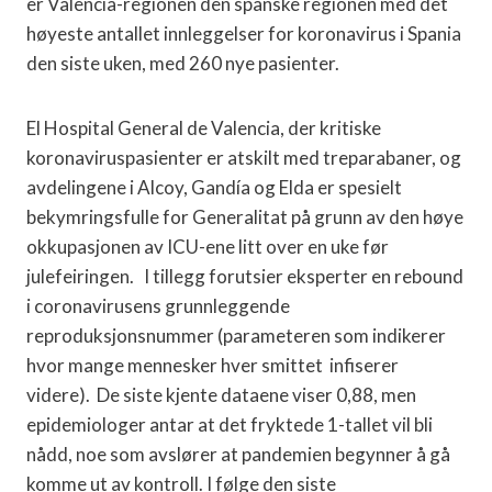
er Valencia-regionen den spanske regionen med det
høyeste antallet innleggelser for koronavirus i Spania
den siste uken, med 260 nye pasienter.
El Hospital General de Valencia, der kritiske
koronaviruspasienter er atskilt med treparabaner, og
avdelingene i Alcoy, Gandía og Elda er spesielt
bekymringsfulle for Generalitat på grunn av den høye
okkupasjonen av ICU-ene litt over en uke før
julefeiringen. I tillegg forutsier eksperter en rebound
i coronavirusens grunnleggende
reproduksjonsnummer (parameteren som indikerer
hvor mange mennesker hver smittet infiserer
videre). De siste kjente dataene viser 0,88, men
epidemiologer antar at det fryktede 1-tallet vil bli
nådd, noe som avslører at pandemien begynner å gå
komme ut av kontroll. I følge den siste