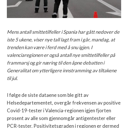
Mens antall smittetilfeller i Spania har gått nedover de
iste 5 ukene, viser nye tall lagt fram i går, mandag, at
trenden kan være i ferd med å snu igjen. I
valenciaregionen er også antall nye smittetilfeller på
frammarsj og gir næring til den åpne debatten i
Generalitat om ytterligere innstramming av tiltakene
til jul.
I følge de siste dataene som ble gitt av
Helsedepartementet, overgår frekvensen av positive
Covid-19-tester i Valencia-regionen igjen fjorten
prosent av alle som gjennomgår antigentester eller
PCR-tester. Positivitetsgraden i regionen er dermed