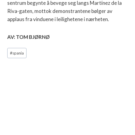
sentrum begynte å bevege seg langs Martínez de la
Riva-gaten, mottok demonstrantene bølger av
applaus fra vinduene i leilighetene i nærheten.
AV: TOM BJØRNØ
Post
#
spania
Tags: