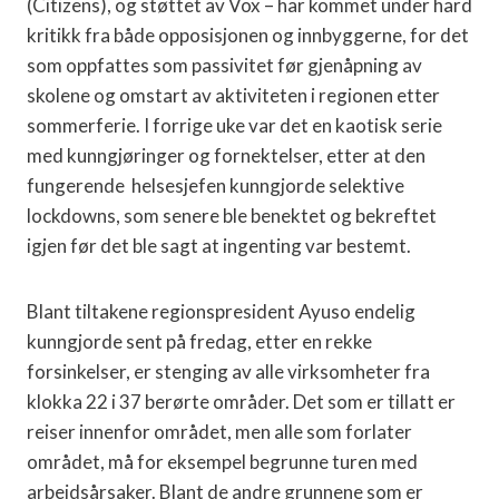
(Citizens), og støttet av Vox – har kommet under hard
kritikk fra både opposisjonen og innbyggerne, for det
som oppfattes som passivitet før gjenåpning av
skolene og omstart av aktiviteten i regionen etter
sommerferie. I forrige uke var det en kaotisk serie
med kunngjøringer og fornektelser, etter at den
fungerende helsesjefen kunngjorde selektive
lockdowns, som senere ble benektet og bekreftet
igjen før det ble sagt at ingenting var bestemt.
Blant tiltakene regionspresident Ayuso endelig
kunngjorde sent på fredag, etter en rekke
forsinkelser, er stenging av alle virksomheter fra
klokka 22 i 37 berørte områder. Det som er tillatt er
reiser innenfor området, men alle som forlater
området, må for eksempel begrunne turen med
arbeidsårsaker. Blant de andre grunnene som er