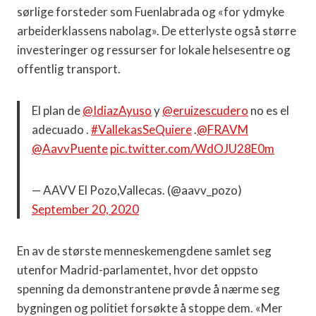
sørlige forsteder som Fuenlabrada og «for ydmyke
arbeiderklassens nabolag». De etterlyste også større
investeringer og ressurser for lokale helsesentre og
offentlig transport.
El plan de
@IdiazAyuso
y
@eruizescudero
no es el
adecuado .
#VallekasSeQuiere
.
@FRAVM
@AavvPuente
pic.twitter.com/WdOJU28E0m
— AAVV El Pozo,Vallecas. (@aavv_pozo)
September 20, 2020
En av de største menneskemengdene samlet seg
utenfor Madrid-parlamentet, hvor det oppsto
spenning da demonstrantene prøvde å nærme seg
bygningen og politiet forsøkte å stoppe dem. «Mer