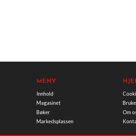
MENY
HJE
Innhold
Cooki
Magasinet
Bruke
Bøker
Om o
Markedsplassen
Kont