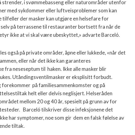
 på strender, i svømmebasseng eller naturområder utenfor
soner med sykdommer eller luftveisproblemer som kan
 tilfeller der masker kan utgjøre en helsefare for
selv på terrassene til restauranter bortsett fra når de
betyr ikke at vi skal være ubeskyttet,» advarte Barceló.
es også på private områder, åpne eller lukkede, «når det
sammen, eller når det ikke kan garanteres
fra neseseptum til haken. Ikke alle masker blir
rukes. Utåndingsventilmasker er eksplisitt forbudt.
lig forekommer på familiesammenkomster og på
yttelsestiltak helt eller delvis neglisjert. Helseråden
sområdet mellom 20 og 40 år, spesielt på grunn av for
utesteder. Barceló tilskriver disse infeksjonene det
kke har symptomer, noe som gir dem en falsk følelse av
ende tiltak.