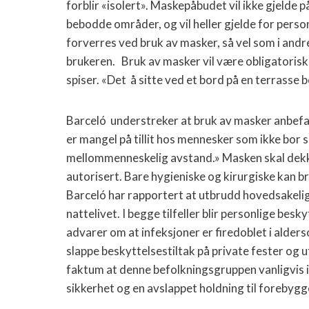
forblir «isolert». Maskepåbudet vil ikke gjelde
bebodde områder, og vil heller gjelde for per
forverres ved bruk av masker, så vel som i andre
brukeren. Bruk av masker vil være obligatorisk 
spiser. «Det å sitte ved et bord på en terrasse 
Barceló understreker at bruk av masker anbefal
er mangel på tillit hos mennesker som ikke bor 
mellommenneskelig avstand.» Masken skal dekke 
autorisert. Bare hygieniske og kirurgiske kan b
Barceló har rapportert at utbrudd hovedsake
nattelivet. I begge tilfeller blir personlige besk
advarer om at infeksjoner er firedoblet i alder
slappe beskyttelsestiltak på private fester og 
faktum at denne befolkningsgruppen vanligvis i
sikkerhet og en avslappet holdning til forebygg