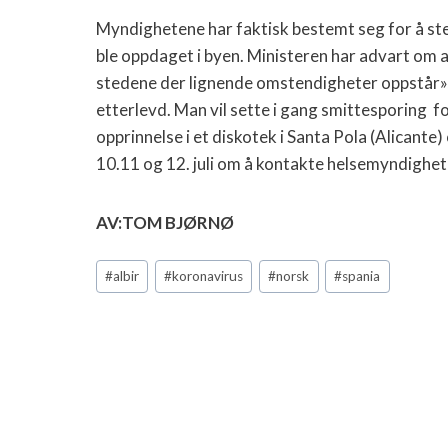
Myndighetene har faktisk bestemt seg for å st
ble oppdaget i byen. Ministeren har advart om 
stedene der lignende omstendigheter oppstår», o
etterlevd. Man vil sette i gang smittesporing f
opprinnelse i et diskotek i Santa Pola (Alicante
10.11 og 12. juli om å kontakte helsemyndighet
AV:TOM BJØRNØ
Post
#
albir
#
koronavirus
#
norsk
#
spania
Tags: