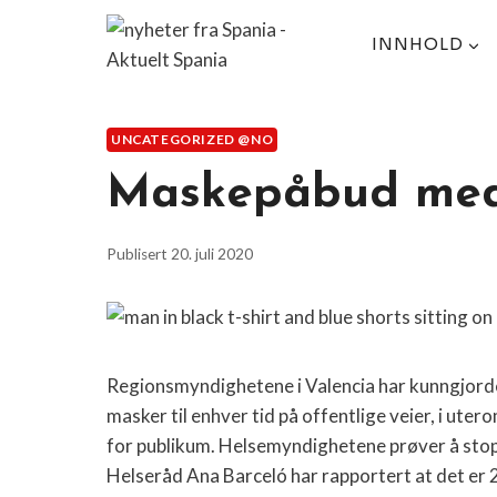
Skip
to
INNHOLD
content
UNCATEGORIZED @NO
Maskepåbud med
Publisert
20. juli 2020
Regionsmyndighetene i Valencia har kunngjorde
masker til enhver tid på offentlige veier, i ute
for publikum. Helsemyndighetene prøver å stopp
Helseråd Ana Barceló har rapportert at det er 2