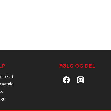
LP
FØLG OG DEL
es (EU)
ravtale
ss
akt