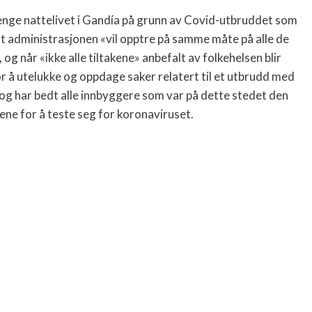
enge nattelivet i Gandía på grunn av Covid-utbruddet som
at administrasjonen «vil opptre på samme måte på alle de
g når «ikke alle tiltakene» anbefalt av folkehelsen blir
or å utelukke og oppdage saker relatert til et utbrudd med
) og har bedt alle innbyggere som var på dette stedet den
ene for å teste seg for koronaviruset.