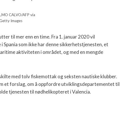
OLMO CALVO/AFP via
Getty Images
ter til mer enn en time. Fra 1. januar 2020 vil
i Spania som ikke har denne sikkerhetstjenesten, et
 maritime aktiviteten i området, og med en mengde
 skilte med tolv fiskemottak og seksten nautiske klubber.
om et forslag, om å oppfordre utviklingsdepartementet til
e tjenesten til nødhelikopteret i Valencia.