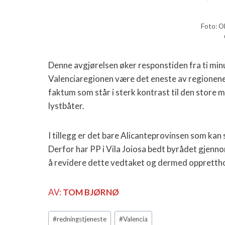
Foto: 
Denne avgjørelsen øker responstiden fra ti minut
Valenciaregionen være det eneste av regionene 
faktum som står i sterk kontrast til den store
lystbåter.
I tillegg er det bare Alicanteprovinsen som kan
Derfor har PP i Vila Joiosa bedt byrådet gjenn
å revidere dette vedtaket og dermed oppretthold
AV:
TOM BJØRNØ
Post
#
redningstjeneste
#
Valencia