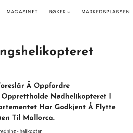
MAGASINET
BØKER
MARKEDSPLASSEN
ingshelikopteret
 Foreslår Å Oppfordre
 Opprettholde Nødhelikopteret I
artementet Har Godkjent Å Flytte
en Til Mallorca.