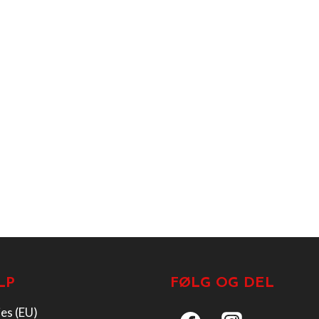
LP
FØLG OG DEL
es (EU)