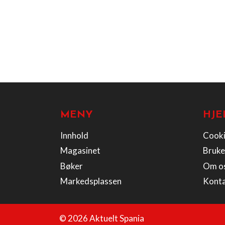
MENY
HJE
Innhold
Cooki
Magasinet
Bruke
Bøker
Om o
Markedsplassen
Kont
© 2026 Aktuelt Spania