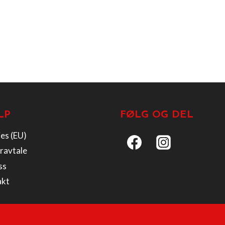
LP
FØLG OG DEL
es (EU)
ravtale
ss
akt