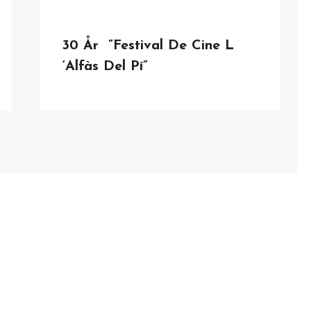
30 År ”Festival De Cine L
‘Alfàs Del Pí”