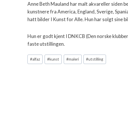
Anne Beth Mauland har malt akvareller siden be
kunstnere fra America, England, Sverige, Spania
hatt bilder I Kunst for Alle. Hun har solgt sine b
Hun er godt kjent I DNKCB (Den norske klubben 
faste utstillingen.
Post
#
alfaz
#
kunst
#
maleri
#
utstilling
Tags: