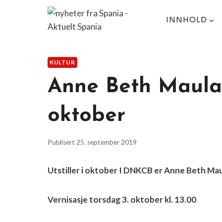
Skip
to
INNHOLD
content
KULTUR
Anne Beth Mauland
oktober
Publisert
25. september 2019
Utstiller i oktober I DNKCB er Anne Beth Ma
Vernisasje torsdag 3. oktober kl. 13.00