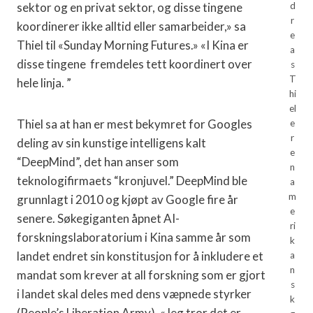
sektor og en privat sektor, og disse tingene
d
r
koordinerer ikke alltid eller samarbeider,» sa
e
Thiel til «Sunday Morning Futures.» «I Kina er
a
disse tingene fremdeles tett koordinert over
s
T
hele linja. ”
hi
el
Thiel sa at han er mest bekymret for Googles
e
r
deling av sin kunstige intelligens kalt
e
“DeepMind”, det han anser som
n
teknologifirmaets “kronjuvel.” DeepMind ble
a
m
grunnlagt i 2010 og kjøpt av Google fire år
e
senere. Søkegiganten åpnet AI-
ri
forskningslaboratorium i Kina samme år som
k
landet endret sin konstitusjon for å inkludere et
a
n
mandat som krever at all forskning som er gjort
s
i landet skal deles med dens væpnede styrker
k
(People’s Liberation Army). «Jeg tror det er