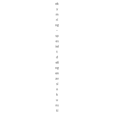
ek
y
m
ri
ng
–
sp
es
iel
t
d
eli
ng
en
av
si
n
k
u
ns
ti