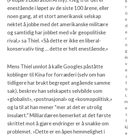
g
r
enestående i løpet av de siste 100 årene, eller
ü
noen gang, at et stort amerikansk selskap
n
nektet å jobbe med det amerikanske militære
d
og samtidig har jobbet med vår geopolitiske
e
r
rival,» sa Thiel. «Så dette er ikke en liberal-
o
konservativ ting … dette er helt enestående.»
g
in
v
Mens Thiel unnlot å kalle Googles påståtte
e
koblinger til Kina for forræderi (selv om han
s
tidligere har brukt begrepet angående samme
t
o
sak), beskrev han selskapets selvbilde som
r,
«globalist», «postnasjonal» og «kosmopolitisk,»
m
og la til at han mener “mer at det er utrolig
e
s
insulært.” Milliardæren bemerket at det første
t
skrittet mot å gjøre endringer er å snakke om
kj
problemet. «Dette er en åpen hemmelighet i
e