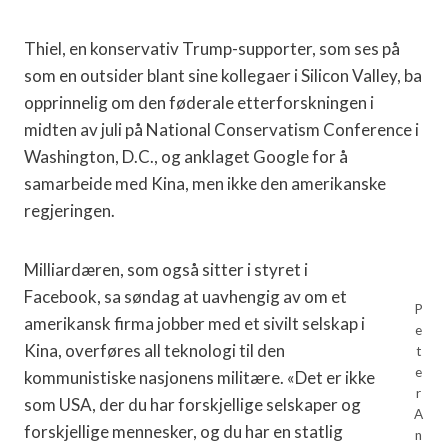
Thiel, en konservativ Trump-supporter, som ses på
som en outsider blant sine kollegaer i Silicon Valley, ba
opprinnelig om den føderale etterforskningen i
midten av juli på National Conservatism Conference i
Washington, D.C., og anklaget Google for å
samarbeide med Kina, men ikke den amerikanske
regjeringen.
Milliardæren, som også sitter i styret i
Facebook, sa søndag at uavhengig av om et
P
amerikansk firma jobber med et sivilt selskap i
e
Kina, overføres all teknologi til den
t
e
kommunistiske nasjonens militære. «Det er ikke
r
som USA, der du har forskjellige selskaper og
A
forskjellige mennesker, og du har en statlig
n