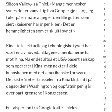
Silicon Valley,» sa Thiel. «Mange mennesker
n
t
synes det er vanvittig hva Google gjør … og jeg
f
føler på en måte at jeg er den lille gutten som
o
sier: «keiseren har ingen klær.» Det er
r
å
hemmeligheten som er skjult i synet.»
v
æ
Kinas intellektuelle og teknologiske tyveri har
r
e
vært en av hovedanklagene amerikanerne har
m
mot Kina. Nå er det altså et USA-basert selskap
e
som opererer i Kina, men nekter å dele
d
kunnskapen med det amerikanske forsvaret.
å
g
Det siste året er trusselen fra Kina blitt satt på
r
dagsorden i Washington og oppfatningen går
u
over partigrensene i Kongressen.
n
nl
e
En talsperson fra Google kalte Thieles
g