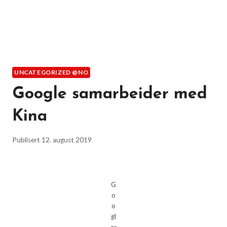
UNCATEGORIZED @NO
Google samarbeider med
Kina
Publisert
12. august 2019
G
o
o
gl
es