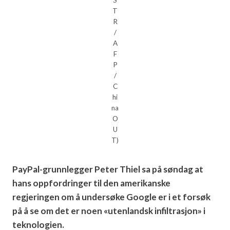
T
R
/
A
F
P
/
C
hi
na
O
U
T)
PayPal-grunnlegger Peter Thiel sa på søndag at
hans oppfordringer til den amerikanske
regjeringen om å undersøke Google er i et forsøk
på å se om det er noen «utenlandsk infiltrasjon» i
teknologien.