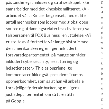
påstander «grunnløse» og sa at selskapet ikke
g
e
samarbeider med det kinesiske militæret. «AI-
d
arbeidet vårt i Kina er begrenset, med et lite
e
antall mennesker som jobber med global open
n
el
source og utdanningsrelaterte aktiviteter,» sa
e
talspersonen til FOX Business i en uttalelse. «Vi
k
er stolte av å fortsette vår lange historie med
tr
den amerikanske regjeringen, inkludert
o
ni
forsvarsdepartementet, på mange områder
s
inkludert cybersecurity, rekruttering og
k
helsetjenester.» Thieles opprinnelige
e
b
kommentarer fikk også president Trumps
e
oppmerksomhet, som sa at han vil anbefale
t
forskjellige føderale byråer, og muligens
al
justisdepartementet, om «å ta en titt»
in
g
på Google.
s