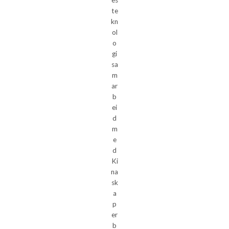
te
kn
ol
o
gi
sa
m
ar
b
ei
d
m
e
d
Ki
na
sk
a
p
er
b