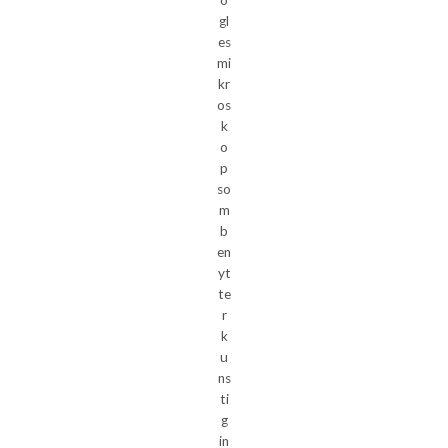
gl
es
mi
kr
os
k
o
p
so
m
b
en
yt
te
r
k
u
ns
ti
g
in