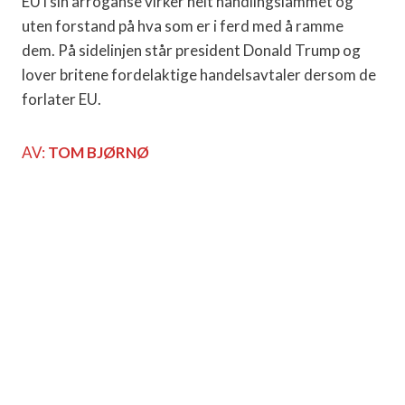
EU i sin arroganse virker helt handlingslammet og
uten forstand på hva som er i ferd med å ramme
dem. På sidelinjen står president Donald Trump og
lover britene fordelaktige handelsavtaler dersom de
forlater EU.
AV:
TOM BJØRNØ