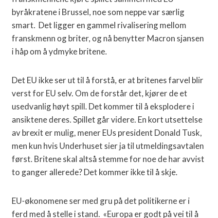
byråkratene i Brussel, noe som neppe var særlig
smart. Det ligger en gammel rivalisering mellom
franskmenn og briter, og nå benytter Macron sjansen
i håp om å ydmyke britene.
Det EU ikke ser ut til å forstå, er at britenes farvel blir
verst for EU selv. Om de forstår det, kjører de et
usedvanlig høyt spill. Det kommer til å eksplodere i
ansiktene deres. Spillet går videre. En kort utsettelse
av brexit er mulig, mener EUs president Donald Tusk,
men kun hvis Underhuset sier ja til utmeldingsavtalen
først. Britene skal altså stemme for noe de har avvist
to ganger allerede? Det kommer ikke til å skje.
EU-økonomene ser med gru på det politikerne er i
ferd med å stelle i stand. «Europa er godt på vei til å