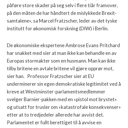
påføre store skader på seg selv i flere tiår framover,
på den måten de har håndtert de mislykkede Brexit-
samtalene», sa Marcel Fratzscher, leder av det tyske
institutt for økonomisk forskning (DIW) i Berlin.
De økonomiske ekspertene Ambrose Evans Pritchard
har snakket med sier at man ikke kan behandle en av
Europas stormakter som en husmann. Man kan ikke
tilby britene en avtale britene vil gjøre opprør mot,
sier han. Professor Fratzscher sier at EU
underminerer sin egen demokratiske legitimitet ved å
kreve at Westminster-parlamentsmedlemmer
svelger Barnier-pakken med en «pistol mot brystet»
og utsatt for trusler om «katastrofale konsekvenser»
etter at to tredjedeler allerede har avvist det.
Parlamentet er fullt berettiget til å avvise en