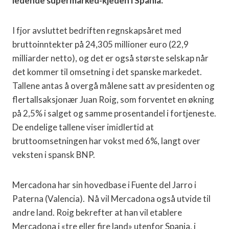
ledende supermarked-kjeden i Spania.
I fjor avsluttet bedriften regnskapsåret med
bruttoinntekter på 24,305 millioner euro (22,9
milliarder netto), og det er også største selskap når
det kommer til omsetning i det spanske markedet.
Tallene antas å overgå målene satt av presidenten og
flertallsaksjonær Juan Roig, som forventet en økning
på 2,5% i salget og samme prosentandel i fortjeneste.
De endelige tallene viser imidlertid at
bruttoomsetningen har vokst med 6%, langt over
veksten i spansk BNP.
Mercadona har sin hovedbase i Fuente del Jarro i
Paterna (Valencia). Nå vil Mercadona også utvide til
andre land. Roig bekrefter at han vil etablere
Mercadona i «tre eller fire land» utenfor Spania, i