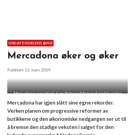
UNCATEGORIZED @NO
Mercadona øker og øker
Publisert
12. mars 2019
Mercadonas president Juan Roig er så fornøyd med hvordan
kjeden gjør det i hjemlandet at han nå vil ekspandere og
Mercadona har igjen slått sine egne rekorder.
etablere kjeden også utenfor Spanias grenser.
Verken planen om progressive reformer av
butikkene og den økonomiske nedgangen ser ut til
å bremse den stadige veksten i salget for den