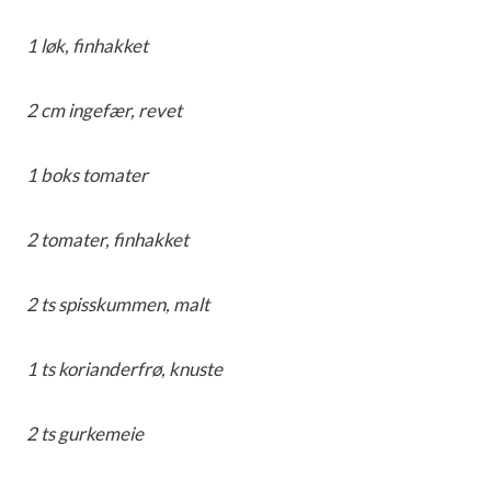
1 løk, finhakket
2 cm ingefær, revet
1 boks tomater
2 tomater, finhakket
2 ts spisskummen, malt
1 ts korianderfrø, knuste
2 ts gurkemeie