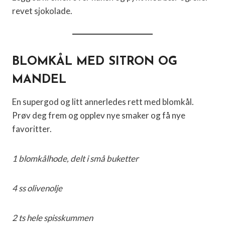
revet sjokolade.
BLOMKÅL MED SITRON OG
MANDEL
En supergod og litt annerledes rett med blomkål.
Prøv deg frem og opplev nye smaker og få nye
favoritter.
1 blomkålhode,
delt i små buketter
4 ss olivenolje
2 ts hele spisskummen