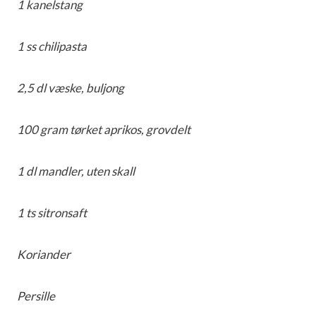
1 kanelstang
1 ss chilipasta
2,5 dl væske, buljong
100 gram tørket aprikos, grovdelt
1 dl mandler, uten skall
1 ts sitronsaft
Koriander
Persille