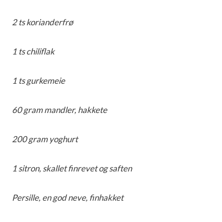
2 ts korianderfrø
1 ts chiliflak
1 ts gurkemeie
60 gram mandler, hakkete
200 gram yoghurt
1 sitron, skallet finrevet og saften
Persille, en god neve, finhakket