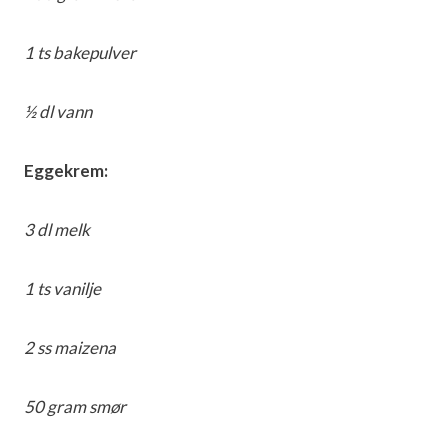
1 ts bakepulver
½ dl vann
Eggekrem:
3 dl melk
1 ts vanilje
2 ss maizena
50 gram smør