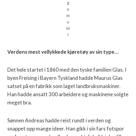
g
o
m
o
bi
l
Verdens mest vellykkede kjøretøy av sin type…
Det hele startet i 1860 med den tyske familien Glas. I
byen Freising i Bayern Tyskland hadde Maurus Glas
satset på en fabrikk som laget landbruksmaskiner.
Han hadde ansatt 300 arbeidere og maskinene solgte
meget bra.
Sønnen Andreas hadde reist rundt i verden og
snappet opp mange ideer. Han gikk i sin fars fotspor