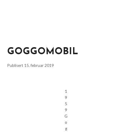
GOGGOMOBIL
Publisert
15. februar 2019
1
9
5
9
G
o
g