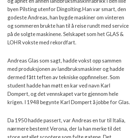
og åpnet en annen landbruksmaskinfabrikk i den lille
byen Pilsting utenfor Dingolting.Han var smart, den
godeste Andreas, han bygde maskiner om vinteren
og sommeren brukte han til å reise rundt med service
på de solgte maskinene. Selskapet som het GLAS &
LOHR vokste med rekordfart.
Andreas Glas som sagt, hadde vokst opp sammen
med produksjonen av landbruksmaskiner og hadde
dermed fått teften av tekniske oppfinnelser. Som
student hadde han møtt en kar ved navn Karl
Dompert, og det vennskapet varte gjennom hele
krigen. I 1948 begynte Karl Dompert å jobbe for Glas.
Da 1950 hadde passert, var Andreas en tur til Italia,
nærmere bestemt Verona, der la han merke til det
store antallet scootere som fylte gatene. Det