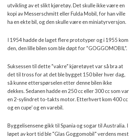
utvikling av et slikt kjøretøy. Det skulle ikke være en
kopi av Messerschmitt eller Fulda Mobil, for han ville
ha en ekte bil, og den skulle være en miniatyrversjon.
I 1954 hadde de laget flere prototyper og i 1955 kom
den, den lille bilen som ble døpt for “GOGGOMOBIL”.
Suksessen til dette “vakre” kjøretøyet var så bra at
det til tross for at det ble bygget 150 biler hver dag,
så kunne etterspørselen etter denne bilen ikke
dekkes. Sedanen hadde en 250 cc eller 300 cc som var
en 2-sylindret to-takts motor. Etterhvert kom 400 cc
og en cupe’ og en varebil.
Byggelisensene gikk til Spania og sogar til Australia. I
løpet av kort tid ble “Glas Goggomobil” verdens mest