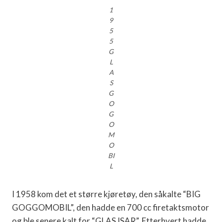
1
9
5
5
G
L
A
S
G
O
G
O
M
O
BI
L
I 1958 kom det et større kjøretøy, den såkalte “BIG
GOGGOMOBIL”, den hadde en 700 cc firetaktsmotor
og ble senere kalt for “GLAS ISAR”. Etterhvert hadde