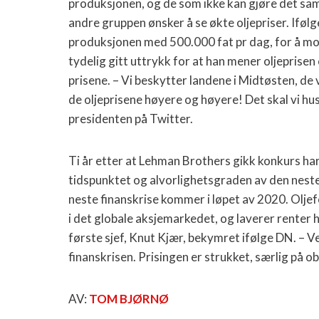
produksjonen, og de som ikke kan gjøre det sam
andre gruppen ønsker å se økte oljepriser. Ifø
produksjonen med 500.000 fat pr dag, for å motv
tydelig gitt uttrykk for at han mener oljeprise
prisene. – Vi beskytter landene i Midtøsten, de vi
de oljeprisene høyere og høyere! Det skal vi h
presidenten på Twitter.
Ti år etter at Lehman Brothers gikk konkurs ha
tidspunktet og alvorlighetsgraden av den neste
neste finanskrise kommer i løpet av 2020.
Oljef
i det globale aksjemarkedet, og laverer renter h
første sjef, Knut Kjær, bekymret ifølge DN. – V
finanskrisen. Prisingen er strukket, særlig på ob
AV:
TOM BJØRNØ