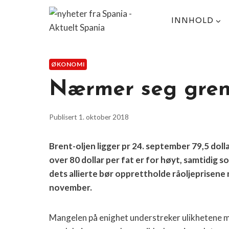
Skip
to
INNHOLD
content
ØKONOMI
Nærmer seg gre
Publisert
1. oktober 2018
Brent-oljen ligger pr 24. september 79,5 dol
over 80 dollar per fat er for høyt, samtidig 
dets allierte bør opprettholde råoljeprisene 
november.
Mangelen på enighet understreker ulikhetene 