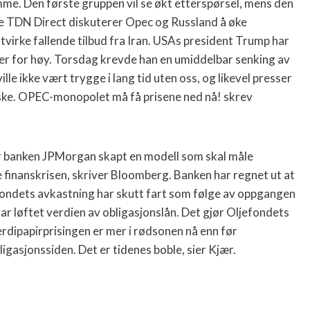
me. Den første gruppen vil se økt etterspørsel, mens den
lge TDN Direct diskuterer Opec og Russland å øke
irke fallende tilbud fra Iran. USAs president
Trump har
n er for høy. Torsdag krevde han en umiddelbar senking av
lle ikke vært trygge i lang tid uten oss, og likevel presser
uske. OPEC-monopolet må få prisene ned nå! skrev
r
banken JPMorgan skapt en modell som skal måle
 finanskrisen, skriver Bloomberg. Banken har regnet ut at
ondets avkastning har skutt fart som følge av oppgangen
ar løftet verdien av obligasjonslån. Det gjør Oljefondets
erdipapirprisingen er mer i rødsonen nå enn før
ligasjonssiden. Det er tidenes boble, sier Kjær.