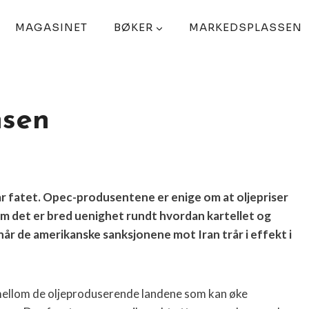
MAGASINET
BØKER
MARKEDSPLASSEN
nsen
lar fatet. Opec-produsentene er enige om at oljepriser
som det er bred uenighet rundt hvordan kartellet og
når de amerikanske sanksjonene mot Iran trår i effekt i
mellom de oljeproduserende landene som kan øke