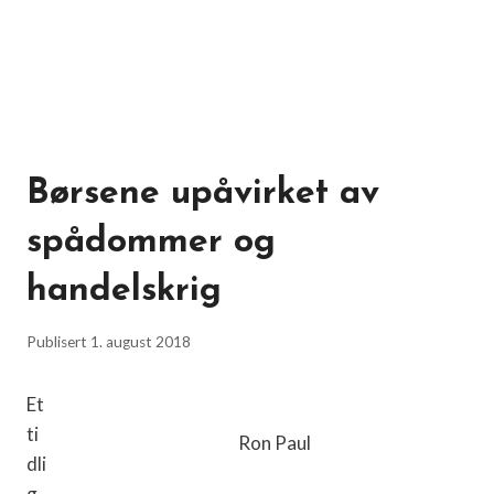
Børsene upåvirket av
spådommer og
handelskrig
Publisert
1. august 2018
Et
ti
Ron Paul
dli
g