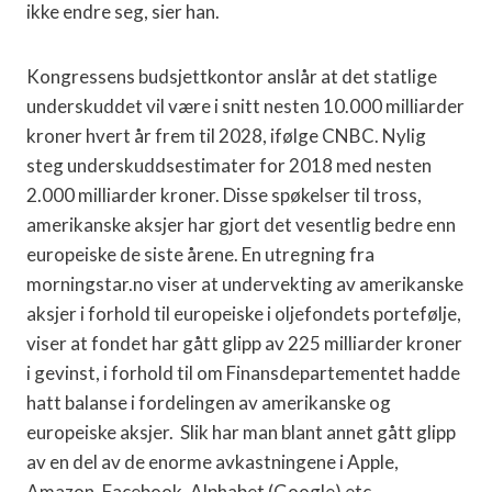
ikke endre seg, sier han.
Kongressens budsjettkontor anslår at det statlige
underskuddet vil være i snitt nesten 10.000 milliarder
kroner hvert år frem til 2028, ifølge CNBC. Nylig
steg underskuddsestimater for 2018 med nesten
2.000 milliarder kroner. Disse spøkelser til tross,
amerikanske aksjer har gjort det vesentlig bedre enn
europeiske de siste årene. En utregning fra
morningstar.no viser at undervekting av amerikanske
aksjer i forhold til europeiske i oljefondets portefølje,
viser at fondet har gått glipp av 225 milliarder kroner
i gevinst, i forhold til om Finansdepartementet hadde
hatt balanse i fordelingen av amerikanske og
europeiske aksjer.
Slik har man blant annet gått glipp
av en del av de enorme avkastningene i Apple,
Amazon, Facebook, Alphabet (Google) etc.