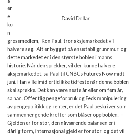
er
e
David Dollar
ko
n
gressmedlem,
Ron Paul, tror aksjemarkedet vil
halvere seg.
Alt er bygget på en ustabil grunnmur,
og
dette markedet er i den største boblen i manns
historie. Når den sprekker, vil den kunne halvere
aksjemarkedet, sa Paul til CNBCs Futures Now midt i
juni. Han ville imidlertid ikke tidfeste når denne boblen
skal sprekke. Det kan være neste år eller om fem år,
sa han. Offentlig pengeforbruk og Feds manipulering
av pengepolitikk og renter, er det Paul beskriver som
sammenhengende krefter som blåser opp boblen.
–
Gjelden er for stor, den nåværende balansen er i
dårlig form, internasjonal gjeld er for stor, og det vil