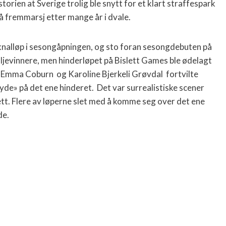
torien at Sverige trolig ble snytt for et klart straffespark
 på fremmarsj etter mange år i dvale.
o knalløp i sesongåpningen, og sto foran sesongdebuten på
evinnere, men hinderløpet på Bislett Games ble ødelagt
r Emma Coburn
og Karoline Bjerkeli Grøvdal
fortvilte
yde» på det ene hinderet.
Det var surrealistiske scener
ett. Flere av løperne slet med å komme seg over det ene
de.