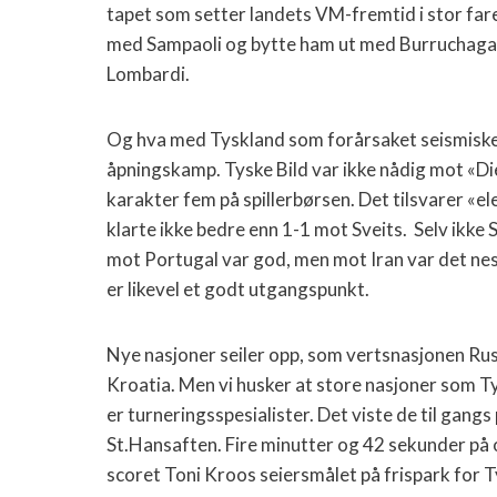
tapet som setter landets VM-fremtid i stor fare:
med Sampaoli og bytte ham ut med Burruchaga,
Lombardi.
Og hva med Tyskland som forårsaket seismiske ut
åpningskamp.
Tyske Bild var ikke nådig mot «Di
karakter fem på spillerbørsen. Det tilsvarer «el
klarte ikke bedre enn 1-1 mot Sveits.
Selv ikke 
mot Portugal var god, men mot Iran var det nes
er likevel et godt utgangspunkt.
Nye nasjoner seiler opp, som vertsnasjonen Ru
Kroatia. Men vi husker at store nasjoner som T
er turneringsspesialister.
Det viste de til gangs
St.Hansaften. Fire minutter og 42 sekunder på 
scoret Toni Kroos seiersmålet på frispark for T