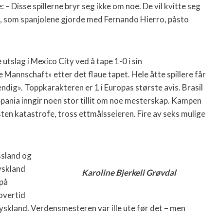
 – Disse spillerne bryr seg ikke om noe. De vil kvitte seg
 som spanjolene gjorde med Fernando Hierro, påsto
slag i Mexico City ved å tape 1-0 i sin
e Mannschaft» etter det flaue tapet. Hele åtte spillere får
endig». Toppkarakteren er 1 i Europas største avis.
Brasil
Spania inngir noen stor tillit om noe mesterskap. Kampen
ten katastrofe, tross ettmålsseieren. Fire av seks mulige
ssland og
yskland
Karoline Bjerkeli Grøvdal
 på
overtid
yskland. Verdensmesteren var ille ute før det – men