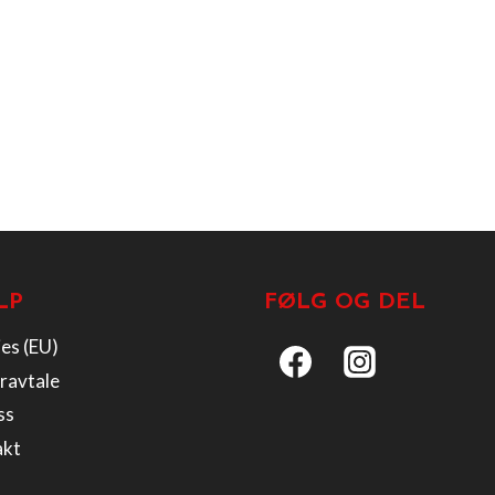
LP
FØLG OG DEL
es (EU)
ravtale
ss
akt