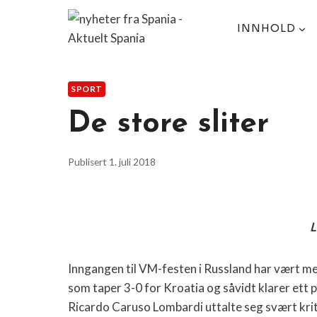
Skip
to
INNHOLD
content
SPORT
De store sliter
Publisert
1. juli 2018
L
Inngangen til VM-festen i Russland har vært me
som taper 3-0 for Kroatia og såvidt klarer ett 
Ricardo Caruso Lombardi uttalte seg svært krit