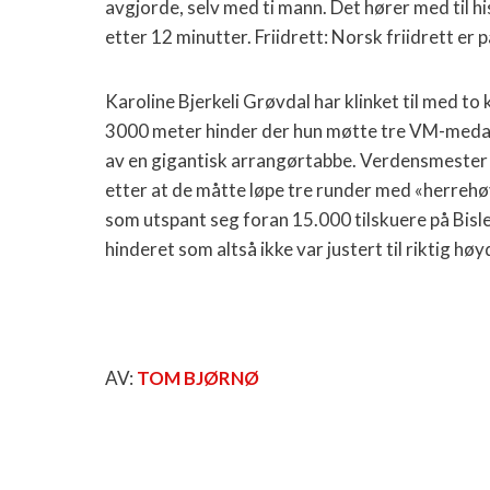
avgjorde, selv med ti mann. Det hører med til his
etter 12 minutter. Friidrett: Norsk friidrett er
Karoline Bjerkeli Grøvdal
har klinket til med t
3000 meter hinder der hun møtte tre VM-medalj
av en gigantisk arrangørtabbe. Verdensmeste
etter at de måtte løpe tre runder med «herrehø
som utspant seg foran 15.000 tilskuere på Bisl
hinderet som altså ikke var justert til riktig høy
AV:
TOM BJØRNØ