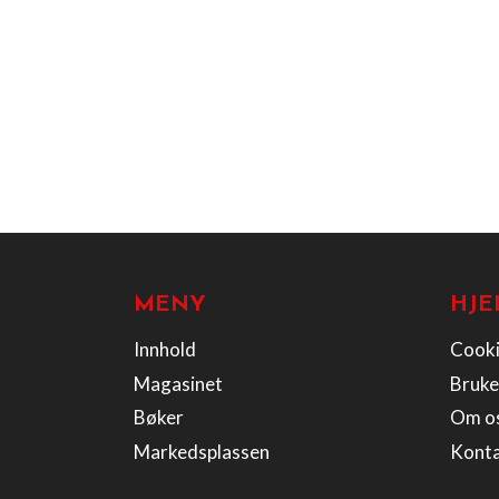
MENY
HJE
Innhold
Cooki
Magasinet
Bruke
Bøker
Om o
Markedsplassen
Kont