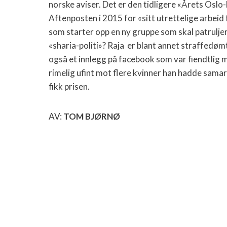
norske aviser. Det er den tidligere «Årets Oslo
Aftenposten i 2015 for «sitt utrettelige arbei
som starter opp en ny gruppe som skal patruljer
«sharia-politi»? Raja
er blant annet straffedømt
også et innlegg på facebook som var fiendtlig 
rimelig ufint mot flere kvinner han hadde sama
fikk prisen.
AV:
TOM BJØRNØ