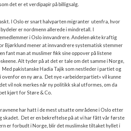
m det er et verdipapir på billigsalg.
kt. I Oslo er snart halvparten migranter
utenfra, hvor
 bydeler er nordmenn allerede i mindretall. I
emedlemmer i Oslo innvandrere. Andelen økte kraftig
or Bjørklund mener at innvandrere systematisk stemmer
ien fant man at muslimer fikk sine oppover på listene
skeene. Alt tyder på at det er tale om det samme i Norge,
.
Med pakistanske Hadia Tajik som nestleder i partiet og
i ovenfor en ny æra.
Det nye «arbeiderpartiet» vil kunne
det vil nok merkes når ny politikk skal utformes, om da
pet kjørt for Støre & Co.
ravnene har hatt i de mest utsatte områdene i Oslo etter
ig skadet.
Det er en bekreftelse på at vi har fått vår første
 er forbudt i Norge, blir det muslimske tiltaket hyllet i