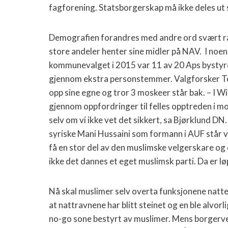
fagforening. Statsborgerskap må ikke deles ut so
Demografien forandres med andre ord svært ras
store andeler henter sine midler på NAV.
I noen
kommunevalget i 2015 var 11 av 20 Aps bystyr
gjennom ekstra personstemmer. Valgforsker T
opp sine egne og tror 3 moskeer står bak. – I W
gjennom oppfordringer til felles opptreden i mo
selv om vi ikke vet det sikkert, sa Bjørklund DN
syriske Mani Hussaini som formann i AUF står v
få en stor del av den muslimske velgerskare og 
ikke det dannes et eget muslimsk parti. Da er lø
Nå skal muslimer selv
overta funksjonene natte
at nattravnene har blitt steinet og en ble alvorl
no-go sone bestyrt av muslimer. Mens borgervern