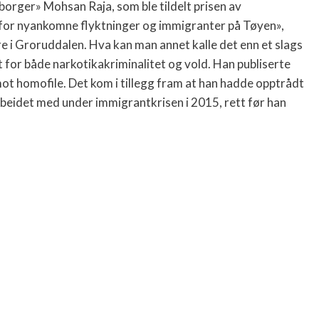
-borger» Mohsan Raja, som ble tildelt prisen av
d for nyankomne flyktninger og immigranter på Tøyen»,
e i Groruddalen. Hva kan man annet kalle det enn et slags
 for både narkotikakriminalitet og vold. Han publiserte
mot homofile. Det kom i tillegg fram at han hadde opptrådt
rbeidet med under immigrantkrisen i 2015, rett før han