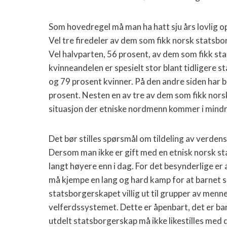
Som hovedregel må man ha hatt sju års lovlig o
Vel tre firedeler av dem som fikk norsk statsbo
Vel halvparten, 56 prosent, av dem som fikk sta
kvinneandelen er spesielt stor blant tidligere 
og 79 prosent kvinner. På den andre siden har 
prosent. Nesten en av tre av dem som fikk norsk
situasjon der etniske nordmenn kommer i mindret
Det bør stilles spørsmål om tildeling av verdens
Dersom man ikke er gift med en etnisk norsk s
langt høyere enn i dag. For det besynderlige er 
må kjempe en lang og hard kamp for at barnet s
statsborgerskapet villig ut til grupper av men
velferdssystemet. Dette er åpenbart, det er bare
utdelt statsborgerskap må ikke likestilles med de