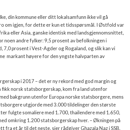
lke, din kommune eller ditt lokalsamfunn ikke vil gå
om igjen, for dette er kun et tidsspørsmål.
I Østfold var
rika eller Asia, ganske identisk med landsgjennomsnittet,
r noen andre fylker: 9,5 prosent av befolkningen i
, 7,0 prosent i Vest-Agder og Rogaland, og slik kan vi
ene
markant høyere for den yngste halvparten av
rgerskap i 2017 – det er ny rekord med god margin og
m fikk norsk statsborgerskap, kom fra land utenfor
 med bakgrunn utenfor Europa norske statsborgere, mens
statsborgere utgjorde med 3.000 tildelinger den største
ter fulgte somaliere med 1.700, thailendere med 1.650,
 med omkring 1.200 statsborgerskap hver. – Økningen på
tt fra et år til det neste, sier rådgiver Ghazala Naz i SSB.