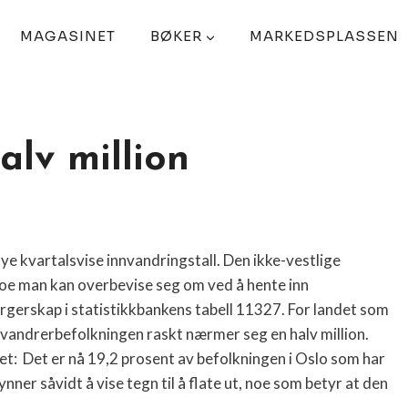
MAGASINET
BØKER
MARKEDSPLASSEN
lv million
nye kvartalsvise innvandringstall. Den ikke-vestlige
noe man kan overbevise seg om ved å hente inn
orgerskap i statistikkbankens tabell 11327. For landet som
innvandrerbefolkningen raskt nærmer seg en halv million.
et:
Det er nå 19,2 prosent av befolkningen i Oslo som har
nner såvidt å vise tegn til å flate ut, noe som betyr at den