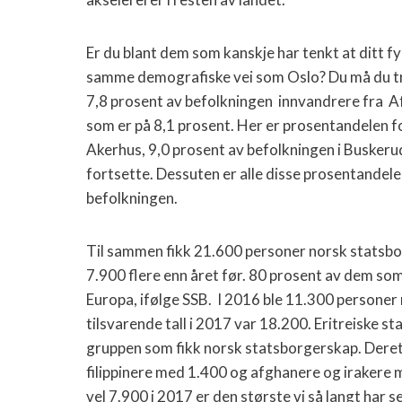
Er du blant dem som kanskje har tenkt at ditt fy
samme demografiske vei som Oslo? Du må du tro 
7,8 prosent av befolkningen
innvandrere fra
Af
som er på 8,1 prosent. Her er prosentandelen fo
Akerhus,
9,0 prosent av befolkningen i Buskerud
fortsette. Dessuten er alle disse prosentandel
befolkningen.
Til sammen fikk 21.600 personer norsk statsbo
7.900 flere enn året før. 80 prosent av dem so
Europa, ifølge SSB.
I 2016 ble 11.300 personer
tilsvarende tall i 2017 var 18.200. Eritreiske 
gruppen som fikk norsk statsborgerskap. Deret
filippinere med 1.400 og afghanere og irakere
vel 7.900 i 2017 er den største vi så langt har se