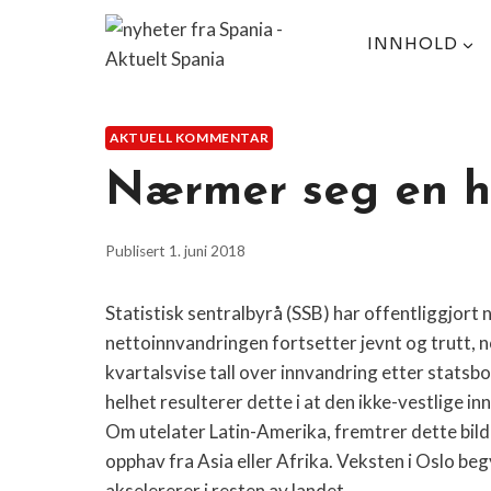
Skip
to
INNHOLD
content
AKTUELL KOMMENTAR
Nærmer seg en ha
Publisert
1. juni 2018
Statistisk sentralbyrå (SSB) har offentliggjort 
nettoinnvandringen fortsetter jevnt og trutt, 
kvartalsvise tall over innvandring etter statsb
helhet resulterer dette i at den ikke-vestlige 
Om utelater Latin-Amerika, fremtrer dette bild
opphav fra Asia eller Afrika. Veksten i Oslo
begy
akselererer i resten av landet.