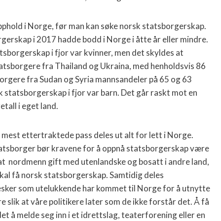
pphold i Norge, før man kan søke norsk statsborgerskap.
rgerskap i 2017 hadde bodd i Norge i åtte år eller mindre.
tsborgerskap i fjor var kvinner, men det skyldes at
statsborgere fra Thailand og Ukraina, med henholdsvis 86
borgere fra Sudan og Syria mannsandeler på 65 og 63
 statsborgerskap i fjor var barn.
Det går raskt mot en
all i eget land.
 mest ettertraktede pass deles ut alt for lett i Norge.
tatsborger bør kravene for å oppnå statsborgerskap være
at
nordmenn gift med utenlandske og bosatt i andre land,
kal få norsk statsborgerskap. Samtidig deles
nesker som utelukkende har kommet til Norge for å utnytte
 slik at våre politikere later som de ikke forstår det. Å få
t å melde seg inn i et idrettslag, teaterforening eller en