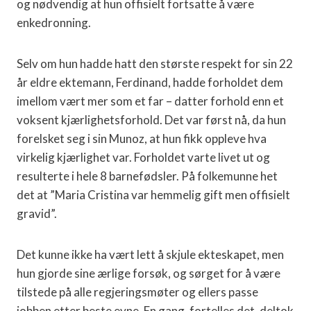
og nødvendig at hun offisielt fortsatte å være
enkedronning.
Selv om hun hadde hatt den største respekt for sin 22
år eldre ektemann, Ferdinand, hadde forholdet dem
imellom vært mer som et far – datter forhold enn et
voksent kjærlighetsforhold. Det var først nå, da hun
forelsket seg i sin Munoz, at hun fikk oppleve hva
virkelig kjærlighet var. Forholdet varte livet ut og
resulterte i hele 8 barnefødsler. På folkemunne het
det at ”Maria Cristina var hemmelig gift men offisielt
gravid”.
Det kunne ikke ha vært lett å skjule ekteskapet, men
hun gjorde sine ærlige forsøk, og sørget for å være
tilstede på alle regjeringsmøter og ellers passe
jobben etter beste evne. En gang, fortelles det, deltok