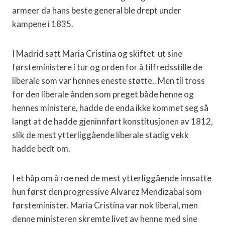
armeer da hans beste general ble drept under
kampene i 1835.
I Madrid satt Maria Cristina og skiftet
ut sine
førsteministere i tur og orden for å tilfredsstille de
liberale som var hennes eneste støtte.. Men til tross
for den liberale ånden som preget både henne og
hennes ministere, hadde de enda ikke kommet seg så
langt at de hadde gjeninnført konstitusjonen av 1812,
slik de mest ytterliggående liberale stadig vekk
hadde bedt om.
I et håp om å roe ned de mest ytterliggående innsatte
hun først den progressive Alvarez Mendizabal som
førsteminister. Maria Cristina var nok liberal, men
denne ministeren skremte livet av henne med sine