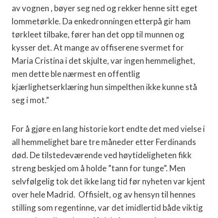
av vognen , bøyer seg ned og rekker henne sitt eget
lommetørkle. Da enkedronningen etterpå gir ham
tørkleet tilbake, fører han det opp til munnen og
kysser det. At mange av offiserene svermet for
Maria Cristina i det skjulte, var ingen hemmelighet,
men dette ble nærmest en offentlig
kjærlighetserklæring hun simpelthen ikke kunne stå
seg i mot.”
For å gjøre en lang historie kort endte det med vielse i
all hemmelighet bare tre måneder etter Ferdinands
død. De tilstedeværende ved høytideligheten fikk
streng beskjed om å holde ”tann for tunge”. Men
selvfølgelig tok det ikke lang tid før nyheten var kjent
over hele Madrid.
Offisielt, og av hensyn til hennes
stilling som regentinne, var det imidlertid både viktig