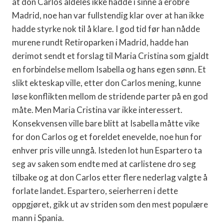
at don Carlos aldeles ikke hadde i sinne å erobre
Madrid, noe han var fullstendig klar over at han ikke
hadde styrke nok til å klare. I god tid før han nådde
murene rundt Retiroparken i Madrid, hadde han
derimot sendt et forslag til Maria Cristina som gjaldt
en forbindelse mellom Isabella og hans egen sønn. Et
slikt ekteskap ville, etter don Carlos mening, kunne
løse konflikten mellom de stridende parter på en god
måte. Men Maria Cristina var ikke interessert.
Konsekvensen ville bare blitt at Isabella måtte vike
for don Carlos og et foreldet enevelde, noe hun for
enhver pris ville unngå. Isteden lot hun Espartero ta
seg av saken som endte med at carlistene dro seg
tilbake og at don Carlos etter flere nederlag valgte å
forlate landet. Espartero, seierherren i dette
oppgjøret, gikk ut av striden som den mest populære
mann i Spania.