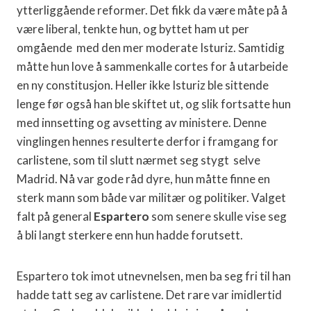
ytterliggående reformer. Det fikk da være måte på å
være liberal, tenkte hun, og byttet ham ut per
omgående
med den mer moderate Isturiz. Samtidig
måtte hun love å sammenkalle cortes for å utarbeide
en ny constitusjon. Heller ikke Isturiz ble sittende
lenge før også han ble skiftet ut, og slik fortsatte hun
med innsetting og avsetting av ministere. Denne
vinglingen hennes resulterte derfor i framgang for
carlistene, som til slutt nærmet seg stygt
selve
Madrid. Nå var gode råd dyre, hun måtte finne en
sterk mann som både var militær og politiker. Valget
falt på general
Espartero
som senere skulle vise seg
å bli langt sterkere enn hun hadde forutsett.
Espartero tok imot utnevnelsen, men ba seg fri til han
hadde tatt seg av carlistene. Det rare var imidlertid