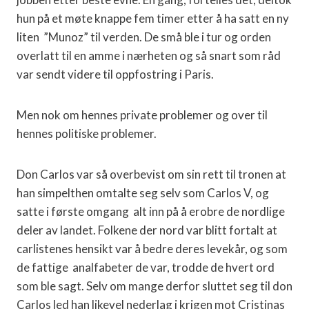
hun på et møte knappe fem timer etter å ha satt en ny
liten
”Munoz” til verden. De små ble i tur og orden
overlatt til en amme i nærheten og så snart som råd
var sendt videre til oppfostring i Paris.
Men nok om hennes private problemer og over til
hennes politiske problemer.
Don Carlos var så overbevist om sin rett til tronen at
han simpelthen omtalte seg selv som Carlos V, og
satte i første omgang
alt inn på å erobre de nordlige
deler av landet. Folkene der nord var blitt fortalt at
carlistenes hensikt var å bedre deres levekår, og som
de fattige
analfabeter de var, trodde de hvert ord
som ble sagt. Selv om mange derfor sluttet seg til don
Carlos led han likevel nederlag i krigen mot Cristinas