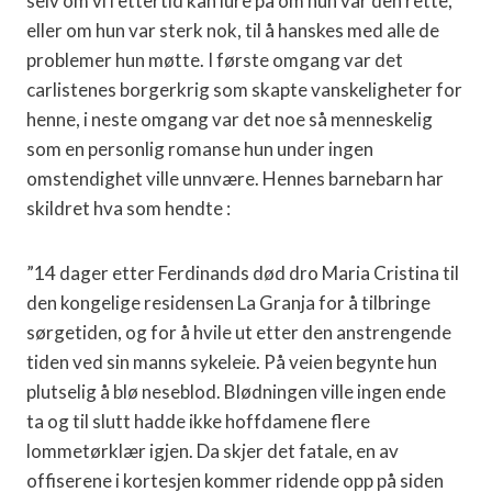
selv om vi i ettertid kan lure på om hun var den rette,
eller om hun var sterk nok, til å hanskes med alle de
problemer hun møtte. I første omgang var det
carlistenes borgerkrig som skapte vanskeligheter for
henne, i neste omgang var det noe så menneskelig
som en personlig romanse hun under ingen
omstendighet ville unnvære. Hennes barnebarn har
skildret hva som hendte :
”14 dager etter Ferdinands død dro Maria Cristina til
den kongelige residensen La Granja for å tilbringe
sørgetiden, og for å hvile ut etter den anstrengende
tiden ved sin manns sykeleie. På veien begynte hun
plutselig å blø neseblod. Blødningen ville ingen ende
ta og til slutt hadde ikke hoffdamene flere
lommetørklær igjen. Da skjer det fatale, en av
offiserene i kortesjen kommer ridende opp på siden