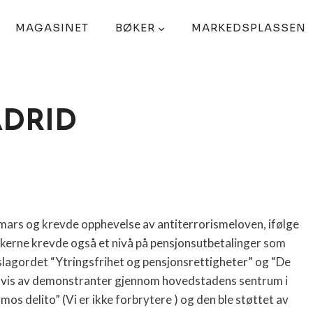
MAGASINET
BØKER
MARKEDSPLASSEN
ADRID
mars og krevde opphevelse av antiterrorismeloven, ifølge
kerne krevde også et nivå på pensjonsutbetalinger som
r slagordet “Ytringsfrihet og pensjonsrettigheter” og “De
senvis av demonstranter gjennom hovedstadens sentrum i
s delito” (Vi er ikke forbrytere ) og den ble støttet av