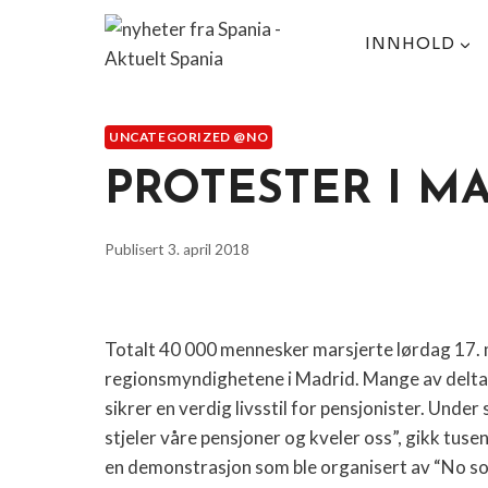
Skip
to
INNHOLD
content
UNCATEGORIZED @NO
PROTESTER I M
Publisert
3. april 2018
Totalt 40 000 mennesker marsjerte lørdag 17. 
regionsmyndighetene i Madrid. Mange av delta
sikrer en verdig livsstil for pensjonister. Unde
stjeler våre pensjoner og kveler oss”, gikk tu
en demonstrasjon som ble organisert av “No somo