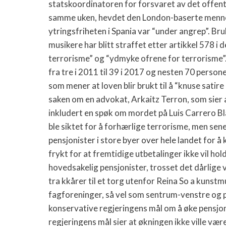
statskoordinatoren for forsvaret av det offentl
samme uken, hevdet den London-baserte menne
ytringsfriheten i Spania var “under angrep”. Bru
musikere har blitt straffet etter artikkel 578 i
terrorisme” og “ydmyke ofrene for terrorisme”.
fra tre i 2011 til 39 i 2017 og nesten 70 person
som mener at loven blir brukt til å “knuse satir
saken om en advokat, Arkaitz Terron, som sier a
inkludert en spøk om mordet på Luis Carrero B
ble siktet for å forhærlige terrorisme, men sen
pensjonister i store byer over hele landet for å 
frykt for at fremtidige utbetalinger ikke vil ho
hovedsakelig pensjonister, trosset det dårlige 
tra kkårer til et torg utenfor Reina So a kuns
fagforeninger, så vel som sentrum-venstre og pr
konservative regjeringens mål om å øke pensjon
regjeringens mål sier at økningen ikke ville væ