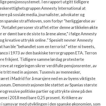
ige pensjonssystemet. I en rapport utgitt tidligere
skerettighetsgruppen Amnesty International at
kere på sosiale media, journalister, advokater og
 den spanske straffeloven, som forbyr “herliggjørelse av
 “Antallet personer straffet etter denne artikkelen økte
er er dømt bare de siste to årene alene,” i følge Amnesty
e og kreative uttrykk online .” Spesielt nevner Amnesty
t han ble “behandlet som en terrorist” etter ni tweets,
lanco i 1973 av den baskiske terrorgruppen ETA. Terron
ere frikjent. Tidligere samme lørdag protesterte
kreve at regjeringen sikrer verdifulle pensjonsrenter, av
lde tritt med in asjonen. Tusenvis av mennesker,
været i Madrid for å marsjere ned en av byens viktigste
tmuseum. Demonstrasjonen ble støttet av Spanias største
ogressive politiske partier og uttrykte sinne på den
ene i 2018 med bare 0,25 prosent. Kritikere av
re i samsvar med utviklingen i den spanske økonomien, som