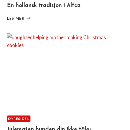
En hollansk tradisjon i Alfaz
EN
LES MER
HOLLANSK
TRADISJON
I
ALFAZ
DYRESIDEN
Julematen hunden din ikke tåler