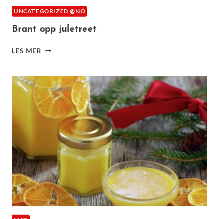
UNCATEGORIZED @NO
Brant opp juletreet
BRANT
LES MER
OPP
JULETREET