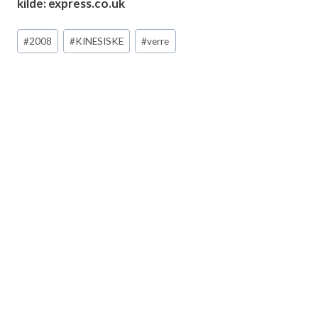
kilde: express.co.uk
Post
#
2008
#
KINESISKE
#
verre
Tags: