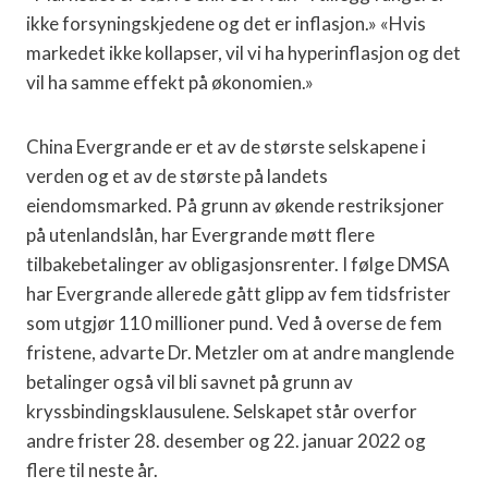
ikke forsyningskjedene og det er inflasjon.» «Hvis
markedet ikke kollapser, vil vi ha hyperinflasjon og det
vil ha samme effekt på økonomien.»
China Evergrande er et av de største selskapene i
verden og et av de største på landets
eiendomsmarked. På grunn av økende restriksjoner
på utenlandslån, har Evergrande møtt flere
tilbakebetalinger av obligasjonsrenter. I følge DMSA
har Evergrande allerede gått glipp av fem tidsfrister
som utgjør 110 millioner pund. Ved å overse de fem
fristene, advarte Dr. Metzler om at andre manglende
betalinger også vil bli savnet på grunn av
kryssbindingsklausulene. Selskapet står overfor
andre frister 28. desember og 22. januar 2022 og
flere til neste år.