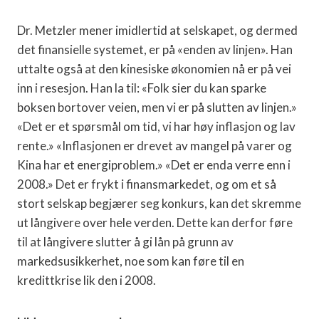
Dr. Metzler mener imidlertid at selskapet, og dermed
det finansielle systemet, er på «enden av linjen». Han
uttalte også at den kinesiske økonomien nå er på vei
inn i resesjon. Han la til: «Folk sier du kan sparke
boksen bortover veien, men vi er på slutten av linjen.»
«Det er et spørsmål om tid, vi har høy inflasjon og lav
rente.» «Inflasjonen er drevet av mangel på varer og
Kina har et energiproblem.» «Det er enda verre enn i
2008.» Det er frykt i finansmarkedet, og om et så
stort selskap begjærer seg konkurs, kan det skremme
ut långivere over hele verden. Dette kan derfor føre
til at långivere slutter å gi lån på grunn av
markedsusikkerhet, noe som kan føre til en
kredittkrise lik den i 2008.