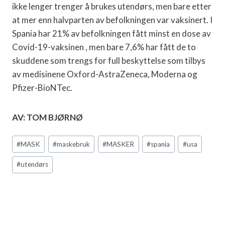
ikke lenger trenger å brukes utendørs, men bare etter
at mer enn halvparten av befolkningen var vaksinert. I
Spania har 21% av befolkningen fått minst en dose av
Covid-19-vaksinen , men bare 7,6% har fått de to
skuddene som trengs for full beskyttelse som tilbys
av medisinene Oxford-AstraZeneca, Moderna og
Pfizer-BioNTec.
AV: TOM BJØRNØ
Post
#
MASK
#
maskebruk
#
MASKER
#
spania
#
usa
Tags:
#
utendørs