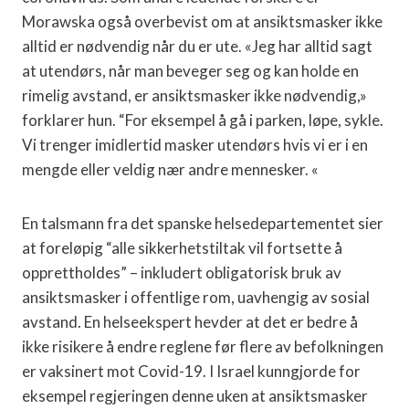
Morawska også overbevist om at ansiktsmasker ikke
alltid er nødvendig når du er ute. «Jeg har alltid sagt
at utendørs, når man beveger seg og kan holde en
rimelig avstand, er ansiktsmasker ikke nødvendig,»
forklarer hun. “For eksempel å gå i parken, løpe, sykle.
Vi trenger imidlertid masker utendørs hvis vi er i en
mengde eller veldig nær andre mennesker. «
En talsmann fra det spanske helsedepartementet sier
at foreløpig “alle sikkerhetstiltak vil fortsette å
opprettholdes” – inkludert obligatorisk bruk av
ansiktsmasker i offentlige rom, uavhengig av sosial
avstand. En helseekspert hevder at det er bedre å
ikke risikere å endre reglene før flere av befolkningen
er vaksinert mot Covid-19. I Israel kunngjorde for
eksempel regjeringen denne uken at ansiktsmasker