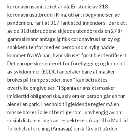
koronavirussmitte i et år nå. En studie av 318
koronavirusutbrudd i Kina, utført i begynnelsen av
pandemien, fant at 317 fant sted innendørs . Bare ett
av de 318 utbruddene skjedde utendørs da en 27 år
gammel mann antagelig fikk coronavirus i en by og
snakket utenfor med en person som nylig hadde
kommet fra Wuhan, hvor viruset først ble identifisert.
Det europeiske senteret for forebygging og kontroll
av sykdommer (ECDC) anbefaler bare at masker
brukes på trange steder, men “ kan betraktes i
overfylte omgivelser. ”I Spania er ansiktsmasker
imidlertid obligatoriske, selv om en person går en tur
alene i en park. I henhold til gjeldende regler må en
maske bæres i alle offentlige rom , uavhengig av om
sosial distansering kan respekteres. 6. april ba Madrid
folkehelseforening (Amasap) om å få slutt på den