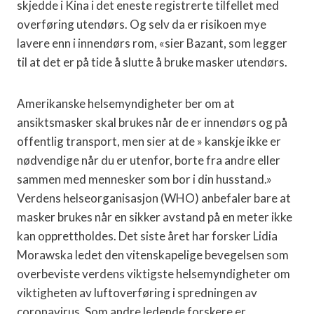
skjedde i Kina i det eneste registrerte tilfellet med
overføring utendørs. Og selv da er risikoen mye
lavere enn i innendørs rom, «sier Bazant, som legger
til at det er på tide å slutte å bruke masker utendørs.
Amerikanske helsemyndigheter ber om at
ansiktsmasker skal brukes når de er innendørs og på
offentlig transport, men sier at de » kanskje ikke er
nødvendige når du er utenfor, borte fra andre eller
sammen med mennesker som bor i din husstand.»
Verdens helseorganisasjon (WHO) anbefaler bare at
masker brukes når en sikker avstand på en meter ikke
kan opprettholdes. Det siste året har forsker Lidia
Morawska ledet den vitenskapelige bevegelsen som
overbeviste verdens viktigste helsemyndigheter om
viktigheten av luftoverføring i spredningen av
coronavirus. Som andre ledende forskere er