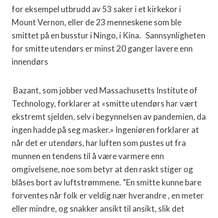
for eksempel utbrudd av 53 saker i et kirkekor i
Mount Vernon, eller de 23 menneskene som ble
smittet på en busstur i Ningo, i Kina. Sannsynligheten
for smitte utendørs er minst 20 ganger lavere enn
innendørs
Bazant, som jobber ved Massachusetts Institute of
Technology, forklarer at «smitte utendørs har vært
ekstremt sjelden, selv i begynnelsen av pandemien, da
ingen hadde på seg masker.» Ingeniøren forklarer at
når det er utendørs, har luften som pustes ut fra
munnen en tendens til å være varmere enn
omgivelsene, noe som betyr at den raskt stiger og
blåses bort av luftstrømmene. ”En smitte kunne bare
forventes når folk er veldig nær hverandre , en meter
eller mindre, og snakker ansikt til ansikt, slik det