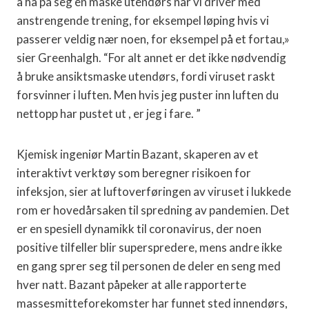
å ha på seg en maske utendørs når vi driver med
anstrengende trening, for eksempel løping hvis vi
passerer veldig nær noen, for eksempel på et fortau,»
sier Greenhalgh. “For alt annet er det ikke nødvendig
å bruke ansiktsmaske utendørs, fordi viruset raskt
forsvinner i luften. Men hvis jeg puster inn luften du
nettopp har pustet ut , er jeg i fare. ”
Kjemisk ingeniør Martin Bazant, skaperen av et
interaktivt verktøy som beregner risikoen for
infeksjon, sier at luftoverføringen av viruset i lukkede
rom er hovedårsaken til spredning av pandemien. Det
er en spesiell dynamikk til coronavirus, der noen
positive tilfeller blir superspredere, mens andre ikke
en gang sprer seg til personen de deler en seng med
hver natt. Bazant påpeker at alle rapporterte
massesmitteforekomster har funnet sted innendørs,