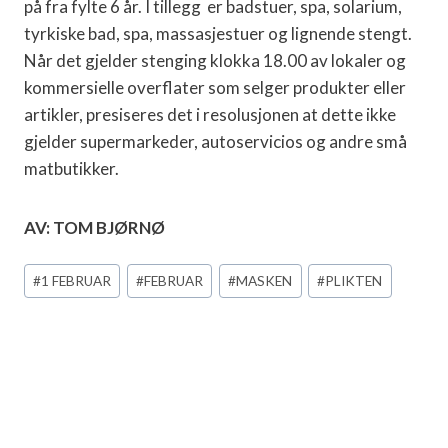
på fra fylte 6 år. I tillegg er badstuer, spa, solarium,
tyrkiske bad, spa, massasjestuer og lignende stengt.
Når det gjelder stenging klokka 18.00 av lokaler og
kommersielle overflater som selger produkter eller
artikler, presiseres det i resolusjonen at dette ikke
gjelder supermarkeder, autoservicios og andre små
matbutikker.
AV: TOM BJØRNØ
Post
#
1 FEBRUAR
#
FEBRUAR
#
MASKEN
#
PLIKTEN
Tags: