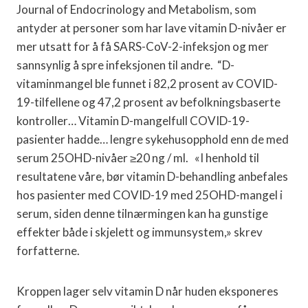
Journal of Endocrinology and Metabolism, som
antyder at personer som har lave vitamin D-nivåer er
mer utsatt for å få SARS-CoV-2-infeksjon og mer
sannsynlig å spre infeksjonen til andre. “D-
vitaminmangel ble funnet i 82,2 prosent av COVID-
19-tilfellene og 47,2 prosent av befolkningsbaserte
kontroller… Vitamin D-mangelfull COVID-19-
pasienter hadde… lengre sykehusopphold enn de med
serum 25OHD-nivåer ≥20 ng / ml. «I henhold til
resultatene våre, bør vitamin D-behandling anbefales
hos pasienter med COVID-19 med 25OHD-mangel i
serum, siden denne tilnærmingen kan ha gunstige
effekter både i skjelett og immunsystem,» skrev
forfatterne.
Kroppen lager selv vitamin D når huden eksponeres