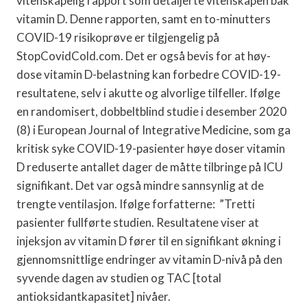
vitenskapelig rapport som detaljerte vitenskapen bak
vitamin D. Denne rapporten, samt en to-minutters
COVID-19 risikoprøve er tilgjengelig på
StopCovidCold.com. Det er også bevis for at høy-
dose vitamin D-belastning kan forbedre COVID-19-
resultatene, selv i akutte og alvorlige tilfeller. Ifølge
en randomisert, dobbeltblind studie i desember 2020
(8) i European Journal of Integrative Medicine, som ga
kritisk syke COVID-19-pasienter høye doser vitamin
D reduserte antallet dager de måtte tilbringe på ICU
signifikant. Det var også mindre sannsynlig at de
trengte ventilasjon. Ifølge forfatterne: ”Tretti
pasienter fullførte studien. Resultatene viser at
injeksjon av vitamin D fører til en signifikant økning i
gjennomsnittlige endringer av vitamin D-nivå på den
syvende dagen av studien og TAC [total
antioksidantkapasitet] nivåer.