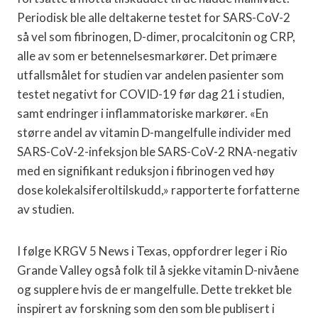
Periodisk ble alle deltakerne testet for SARS-CoV-2
så vel som fibrinogen, D-dimer, procalcitonin og CRP,
alle av som er betennelsesmarkører. Det primære
utfallsmålet for studien var andelen pasienter som
testet negativt for COVID-19 før dag 21 i studien,
samt endringer i inflammatoriske markører. «En
større andel av vitamin D-mangelfulle individer med
SARS-CoV-2-infeksjon ble SARS-CoV-2 RNA-negativ
med en signifikant reduksjon i fibrinogen ved høy
dose kolekalsiferoltilskudd,» rapporterte forfatterne
av studien.
I følge KRGV 5 News i Texas, oppfordrer leger i Rio
Grande Valley også folk til å sjekke vitamin D-nivåene
og supplere hvis de er mangelfulle. Dette trekket ble
inspirert av forskning som den som ble publisert i