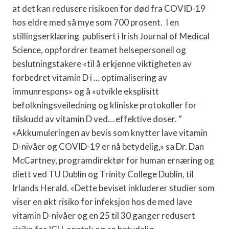
at det kan redusere risikoen for død fra COVID-19
hos eldre med så mye som 700 prosent. I en
stillingserklæring publisert i Irish Journal of Medical
Science, oppfordrer teamet helsepersonell og
beslutningstakere «til å erkjenne viktigheten av
forbedret vitamin D i … optimalisering av
immunrespons» og å «utvikle eksplisitt
befolkningsveiledning og kliniske protokoller for
tilskudd av vitamin D ved… effektive doser. ”
«Akkumuleringen av bevis som knytter lave vitamin
D-nivåer og COVID-19 er nå betydelig,» sa Dr. Dan
McCartney, programdirektør for human ernæring og
diett ved TU Dublin og Trinity College Dublin, til
Irlands Herald. «Dette beviset inkluderer studier som
viser en økt risiko for infeksjon hos de med lave
vitamin D-nivåer og en 25 til 30 ganger redusert