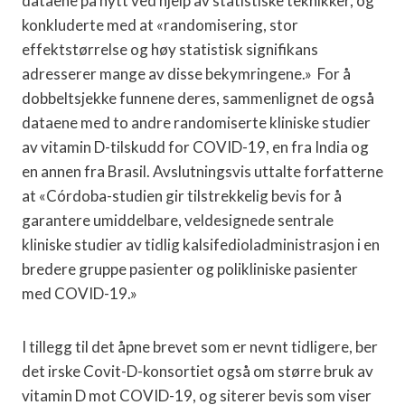
dataene på nytt ved hjelp av statistiske teknikker, og
konkluderte med at «randomisering, stor
effektstørrelse og høy statistisk signifikans
adresserer mange av disse bekymringene.» For å
dobbeltsjekke funnene deres, sammenlignet de også
dataene med to andre randomiserte kliniske studier
av vitamin D-tilskudd for COVID-19, en fra India og
en annen fra Brasil. Avslutningsvis uttalte forfatterne
at «Córdoba-studien gir tilstrekkelig bevis for å
garantere umiddelbare, veldesignede sentrale
kliniske studier av tidlig kalsifedioladministrasjon i en
bredere gruppe pasienter og polikliniske pasienter
med COVID-19.»
I tillegg til det åpne brevet som er nevnt tidligere, ber
det irske Covit-D-konsortiet også om større bruk av
vitamin D mot COVID-19, og siterer bevis som viser