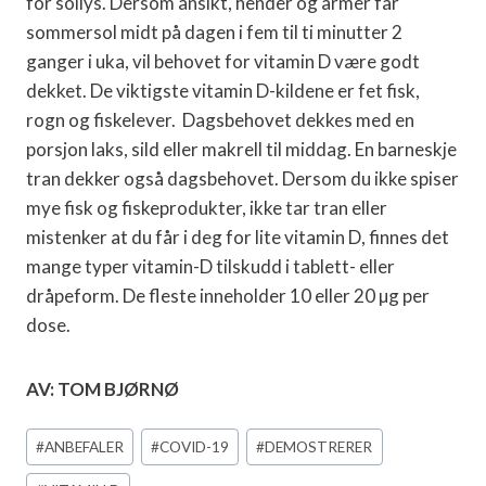
for sollys. Dersom ansikt, hender og armer får
sommersol midt på dagen i fem til ti minutter 2
ganger i uka, vil behovet for vitamin D være godt
dekket. De viktigste vitamin D-kildene er fet fisk,
rogn og fiskelever. Dagsbehovet dekkes med en
porsjon laks, sild eller makrell til middag. En barneskje
tran dekker også dagsbehovet. Dersom du ikke spiser
mye fisk og fiskeprodukter, ikke tar tran eller
mistenker at du får i deg for lite vitamin D, finnes det
mange typer vitamin-D tilskudd i tablett- eller
dråpeform. De fleste inneholder 10 eller 20 µg per
dose.
AV: TOM BJØRNØ
Post
#
ANBEFALER
#
COVID-19
#
DEMOSTRERER
Tags: