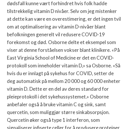
dødsfall kunne vært forhindret hvis folk hadde
tilstrekkelig vitamin D nivåer. Selv om jeg mistenker
at dette kan være en overestimering, er det ingen tvil
om at optimalisering av vitamin D-nivåer blant
befolkningen generelt vil redusere COVID-19
forekomst og død. Osborne delte et eksempel som
viser at denne forståelsen vokser blant klinikere. «På
East Virginia School of Medicine er det en COVID-
protokoll som inneholder vitamin D,» sa Osborne. «Så
hvis du er innlagt på sykehus for COVID, setter de
deg automatisk på mellom 20 000 og 60 000 enheter
vitamin D. Dette er en del av deres standard for
pleieprotokoll i det sykehussystemet.» Osborne
anbefaler også å bruke vitamin C og sink, samt
quercetin, som muliggjør større sinkabsorpsjon.
Quercetin øker også type 1 interferon, som
signaliserer infiserte celler for å produsere proteiner