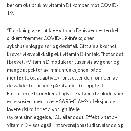
ber om økt bruk av vitamin D i kampen mot COVID-
19.
“Forskning viser at lave vitamin D-nivåer nesten helt
sikkert fremmer COVID-19-infeksjoner,
sykehusinnleggelser og dødsfall. Gitt sin sikkerhet
krever vi øyeblikkelig økt vitamin D-inntak, ”heter det
i brevet. «Vitamin D modulerer tusenvis av gener og
mange aspekter av immunfunksjonen, både
medfødte og adaptive,» fortsetter den før noen av
de validerte funnene på vitamin D er oppført.
Forfatterne bemerker at høyere vitamin D-blodnivåer
er assosiert med lavere SARS-CoV-2-infeksjon og
lavere risiko for et alvorlig tilfelle
(sykehusinnleggelse, ICU eller død). Effektivitet av
vitamin D vises også i intervensjonsstudier, sier de og