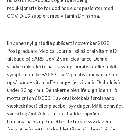
risiko for ICU-opptak og en betydelig
reduksjonsrisiko for død hos eldre pasienter med
COVID-19 supplert med vitamin D,» han sa.
En annen nylig studie publisert i november 2020 i
Postgraduate Medical Journal, så på oral vitamin D-
tilskudd på SARS-CoV-2 viral clearance. Denne
studien inkluderte bare asymptomatiske eller mildt
symptomatiske SARS-CoV-2-positive individer som
også hadde vitamin D-mangel (et vitamin D-blodnivå
under 20 ng / ml). Deltakerne ble tilfeldig tildelt til å
motta enten 60 000 IE av oral kolekalsiferol (nano-
væskedråper) eller placebo i syv dager. Målblodnivået
var 50 ng / ml. Alle som ikke hadde oppnådd et
blodnivå på 50 ng / ml etter de første syv dagene,
fortsatte å motta tilskuddet til de nådde målnivået.