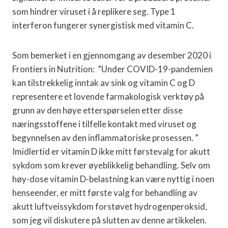
som hindrer viruset i å replikere seg. Type 1
interferon fungerer synergistisk med vitamin C.
Som bemerket i en gjennomgang av desember 2020 i
Frontiers in Nutrition: ”Under COVID-19-pandemien
kan tilstrekkelig inntak av sink og vitamin C og D
representere et lovende farmakologisk verktøy på
grunn av den høye etterspørselen etter disse
næringsstoffene i tilfelle kontakt med viruset og
begynnelsen av den inflammatoriske prosessen. ”
Imidlertid er vitamin D ikke mitt førstevalg for akutt
sykdom som krever øyeblikkelig behandling. Selv om
høy-dose vitamin D-belastning kan være nyttig i noen
henseender, er mitt første valg for behandling av
akutt luftveissykdom forstøvet hydrogenperoksid,
som jeg vil diskutere på slutten av denne artikkelen.