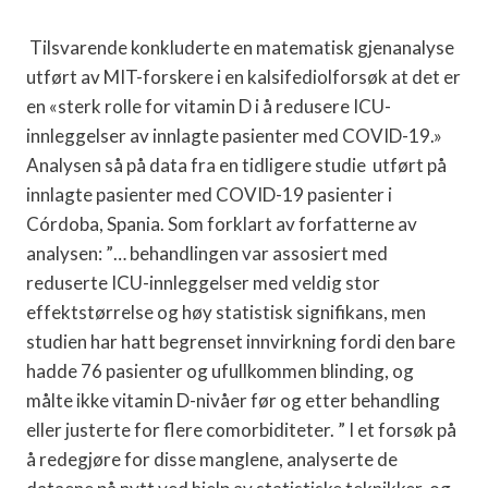
Tilsvarende konkluderte en matematisk gjenanalyse
utført av MIT-forskere i en kalsifediolforsøk at det er
en «sterk rolle for vitamin D i å redusere ICU-
innleggelser av innlagte pasienter med COVID-19.»
Analysen så på data fra en tidligere studie utført på
innlagte pasienter med COVID-19 pasienter i
Córdoba, Spania. Som forklart av forfatterne av
analysen: ”… behandlingen var assosiert med
reduserte ICU-innleggelser med veldig stor
effektstørrelse og høy statistisk signifikans, men
studien har hatt begrenset innvirkning fordi den bare
hadde 76 pasienter og ufullkommen blinding, og
målte ikke vitamin D-nivåer før og etter behandling
eller justerte for flere comorbiditeter. ” I et forsøk på
å redegjøre for disse manglene, analyserte de