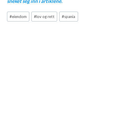
sneket seg inn i artiklene.
Post
#
eiendom
#
lov og rett
#
spania
Tags: