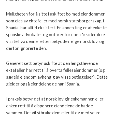
Muligheten for å sitte i uskiftet bo med eiendommer
som eies av ektefeller med norsk statsborgerskap, i
Spania, har alltid eksistert. En annen ting er at enkelte
spanske advokater og notarer for noen år siden ikke
visste hva denne retten betydde ifølge norsk lov, og
derfor ignorerte den.
Generelt sett betyr uskifte at den lengstlevende
ektefellen har rett til å overta felleseiendommer (og
særeid eiendom avhengig av visse betingelser). Dette
gjelder også eiendelene de har i Spania.
I praksis betyr det at norsk lov gir enkemannen eller
enken rett til å disponere eiendelene de hadde
sammen. Det vil si bruke dem eller til og med selge