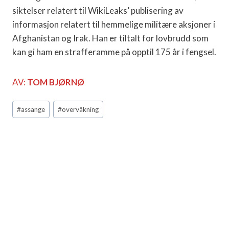
siktelser relatert til WikiLeaks’ publisering av
informasjon relatert til hemmelige militære aksjoner i
Afghanistan og Irak. Han er tiltalt for lovbrudd som
kan gi ham en strafferamme på opptil 175 år i fengsel.
AV:
TOM BJØRNØ
Post
#
assange
#
overvåkning
Tags: