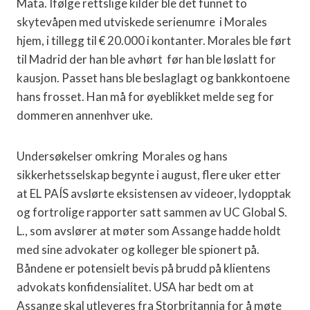
Mata. Ifølge rettslige kilder ble det funnet to
skytevåpen med utviskede serienumre i Morales
hjem, i tillegg til € 20.000 i kontanter. Morales ble ført
til Madrid der han ble avhørt før han ble løslatt for
kausjon. Passet hans ble beslaglagt og bankkontoene
hans frosset. Han må for øyeblikket melde seg for
dommeren annenhver uke.
Undersøkelser omkring Morales og hans
sikkerhetsselskap begynte i august, flere uker etter
at EL PAÍS avslørte eksistensen av videoer, lydopptak
og fortrolige rapporter satt sammen av UC Global S.
L., som avslører at møter som Assange hadde holdt
med sine advokater og kolleger ble spionert på.
Båndene er potensielt bevis på brudd på klientens
advokats konfidensialitet. USA har bedt om at
Assange skal utleveres fra Storbritannia for å møte