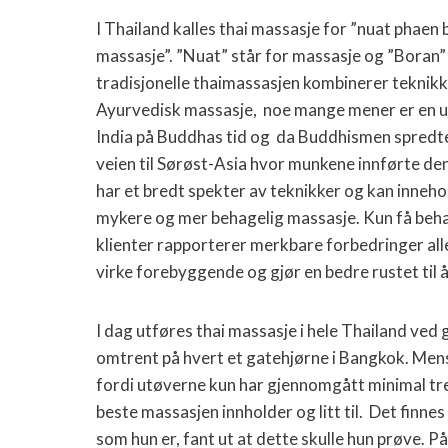
I Thailand kalles thai massasje for ”nuat phaen
massasje”. ”Nuat” står for massasje og ”Boran” 
tradisjonelle thaimassasjen kombinerer teknikk
Ayurvedisk massasje,
noe mange mener er en u
India på Buddhas tid og
da Buddhismen spredte 
veien til Sørøst-Asia hvor munkene innførte de
har et bredt spekter av teknikker og kan inneho
mykere og mer behagelig massasje. Kun få behand
klienter rapporterer merkbare forbedringer alle
virke forebyggende og gjør en bedre rustet til 
I dag utføres thai massasje i hele Thailand ved 
omtrent på hvert et gatehjørne i Bangkok. Mens 
fordi utøverne kun har gjennomgått minimal tren
beste massasjen innholder og litt til.
Det finnes
som hun er, fant ut at dette skulle hun prøve. P