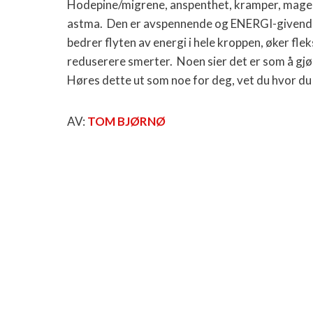
Hodepine/migrene, anspenthet, kramper, mage-
astma.
Den er avspennende og ENERGI-givende, 
bedrer flyten av energi i hele kroppen, øker fle
reduserere smerter.
Noen sier det er som å gj
Høres dette ut som noe for deg, vet du hvor du f
AV:
TOM BJØRNØ