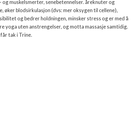
 og muskelsmerter, senebetennelser. åreknuter og
øker blodsirkulasjon (dvs: mer oksygen til cellene),
ksibilitet og bedrer holdningen, minsker stress og er med å
øre yoga uten anstrengelser, og motta massasje samtidig.
år tak i Trine.