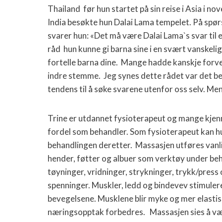
Thailand
før hun startet på sin reise i Asia i n
India besøkte hun Dalai Lama tempelet. På spø
svarer hun: «Det må være Dalai Lama`s svar til
råd
hun kunne gi barna sine i en svært vanskelig 
fortelle barna dine.
Mange hadde kanskje forvent
indre stemme.
Jeg synes dette rådet var det be
tendens til å søke svarene utenfor oss selv. Men 
Trine er utdannet fysioterapeut og mange kjenne
fordel som behandler. Som fysioterapeut kan hu
behandlingen deretter.
Massasjen utføres vanli
hender, føtter og albuer som verktøy under beh
tøyninger, vridninger, strykninger, trykk/press
spenninger. Muskler, ledd og bindevev stimuleres
bevegelsene. Musklene blir myke og mer elastis
næringsopptak forbedres.
Massasjen sies å væ