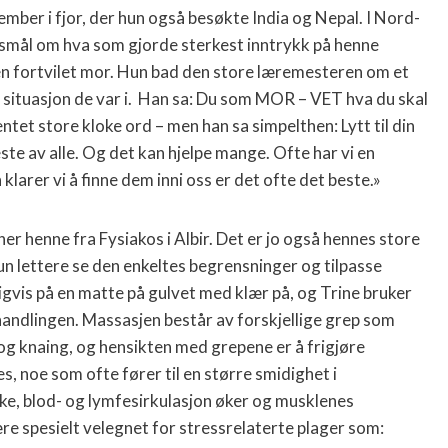
ovember i fjor, der hun også besøkte India og Nepal. I Nord-
rsmål om hva som gjorde sterkest inntrykk på henne
 en fortvilet mor. Hun bad den store læremesteren om et
situasjon de var i.
Han sa: Du som MOR – VET hva du skal
et store kloke ord – men han sa simpelthen: Lytt til din
ste av alle. Og det kan hjelpe mange. Ofte har vi en
klarer vi å finne dem inni oss er det ofte det beste.»
r henne fra Fysiakos i Albir. Det er jo også hennes store
n lettere se den enkeltes begrensninger og tilpasse
gvis på en matte på gulvet med klær på, og Trine bruker
andlingen. Massasjen består av forskjellige grep som
 og knaing, og hensikten med grepene er å frigjøre
, noe som ofte fører til en større smidighet i
ke, blod- og lymfesirkulasjon øker og musklenes
re spesielt velegnet for stressrelaterte plager som: