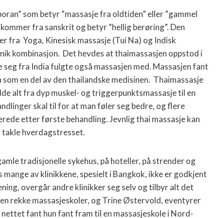
 boran” som betyr ”massasje fra oldtiden” eller ”gammel
kommer fra sanskrit og betyr ”hellig berøring”. Den
er fra
Yoga, Kinesisk massasje (Tui Na) og Indisk
nik kombinasjon.
Det hevdes at thaimassasjen oppstod i
seg fra India fulgte også massasjen med. Massasjen fant
n som en del av den thailandske medisinen.
Thaimassasje
lde alt fra dyp muskel- og triggerpunktsmassasje til en
linger skal til for at man føler seg bedre, og flere
rede etter første behandling. Jevnlig thai massasje kan
å takle hverdagstresset.
gamle tradisjonelle sykehus, på hoteller, på strender og
mange av klinikkene, spesielt i Bangkok, ikke er godkjent
ing, overgår andre klinikker seg selv og tilbyr alt det
 en rekke massasjeskoler, og Trine Østervold, eventyrer
å nettet fant hun fant fram til en massasjeskole i Nord-