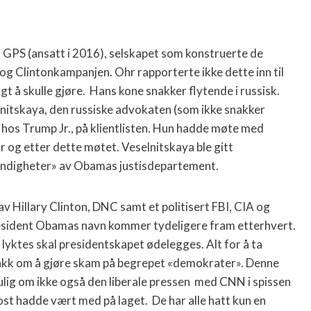
on GPS (ansatt i 2016), selskapet som konstruerte de
og Clintonkampanjen. Ohr rapporterte ikke dette inn til
t å skulle gjøre.
Hans kone snakker flytende i russisk.
nitskaya, den russiske advokaten (som ikke snakker
hos Trump Jr., på klientlisten. Hun hadde møte med
og etter dette møtet. Veselnitskaya ble gitt
tendigheter» av Obamas justisdepartement.
av
Hillary Clinton, DNC samt et politisert FBI, CIA og
resident Obamas navn kommer tydeligere fram etterhvert.
lyktes skal presidentskapet ødelegges. Alt for å ta
nakk om å gjøre skam på begrepet «demokrater». Denne
lig om ikke også den liberale pressen
med CNN i spissen
st hadde vært med på laget.
De har alle hatt kun en