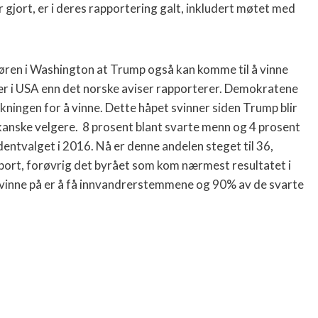
 gjort, er i deres rapportering galt, inkludert møtet med
ren i Washington at Trump også kan komme til å vinne
ær i USA enn det norske aviser rapporterer. Demokratene
kningen for å vinne. Dette håpet svinner siden Trump blir
kanske velgere.
8 prosent blant svarte menn og 4 prosent
ntvalget i 2016. Nå er denne andelen steget til 36,
ort, forøvrig det byrået som kom nærmest resultatet i
inne på er å få innvandrerstemmene og 90% av de svarte