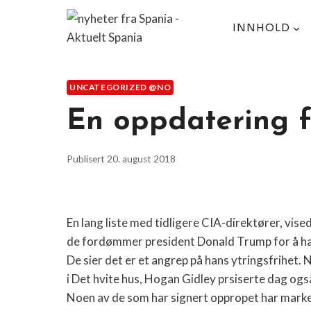
Skip
to
INNHOLD
content
UNCATEGORIZED @NO
En oppdatering f
Publisert
20. august 2018
En lang liste med tidligere CIA-direktører, vi
de fordømmer president Donald Trump for å ha
De sier det er et angrep på hans ytringsfrihet. 
i Det hvite hus, Hogan Gidley prsiserte dag også
Noen av de som har signert oppropet har marke