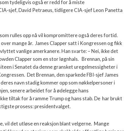
som tydeligvis også er redd for å miste
CIA-sjef, David Petraeus, tidligere CIA-sjef Leon Panetta
som rulles opp nå vil kompromittere også deres fortid.
 over mange år.
James Clapper satt i Kongressen og fikk
lyttet vanlige amerkanere. Han svarte: – Nei, ikke det
owden Clapper som en stor løgnhals.
Brennan, på sin
omiteen i Senatet da denne gransket uregelmessigheter i
 Kongressen.
Det Brennan, den sparkede FBI-sjef James
at deres navn stadig kommer opp som nøkkelpersoner i
en, senere arbeidet for å ødelegge hans
 rekke tiltak for å ramme Trump og hans stab. De
har brukt
iktigste prosess: presidentvalget.
de, vil det utløse en reaksjon blant velgerne.
Mange