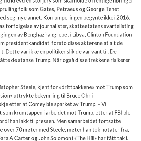
 tid krevd en storjury som skal holde offentlige høringer
opprulling folk som Gates, Petraeus og George Tenet
ed seg mye annet. Korrumperingen begynte ikke i 2016.
forfølgelse av journalister, skatteetatens svartelisting
gingen av Benghazi-angrepet i Libya, Clinton Foundation
som presidentkandidat
forsto disse aktørene at alt de
. Dette var ikke en politiker slik de var vant til. De
tte de stanse Trump. Når også disse trekkene risikerer
ristopher Steele, kjent for «drittpakkene» mot Trump som
ion» uttrykte bekymring til Bruce Ohr i
kje etter at Comey ble sparket av Trump. – Vil
rt som krumtappen i arbeidet mot Trump, etter at FBI ble
ordi han lakk til pressen. Men samarbeidet fortsatte
over 70 møter med Steele, møter han tok notater fra,
Sara A Carter og John Solomon i «The Hill» har fått tak i.