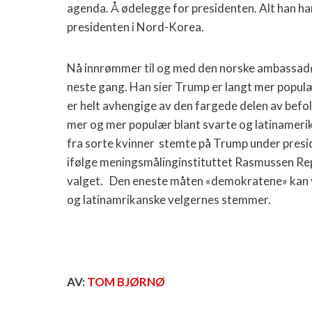
agenda. Å ødelegge for presidenten. Alt han har
presidenten i Nord-Korea.
Nå innrømmer til og med den norske ambassadø
neste gang. Han sier Trump er langt mer popul
er helt avhengige av den fargede delen av befol
mer og mer populær blant svarte og latinameri
fra sorte kvinner
stemte på Trump under preside
ifølge meningsmålinginstituttet Rasmussen Rep
valget.
Den eneste måten «demokratene» kan v
og latinamrikanske velgernes stemmer.
AV:
TOM BJØRNØ