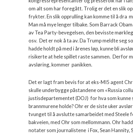
kongressrepresentanter og pressefolk har i lang
om alt som har foregått. Trolig er det en slik 
frykter. En slik opprulling kan komme til å dra
m
Man må mye lenger tilbake. Som Barrack Obamas 
av Tea Party-bevegelsen, den bevisste mørkleg
osv.
Det er nok å ta av. Da Trump meldte seg 
hadde holdt på med i årenes løp, kunne bli avslørt
risikerte at hele spillet raste sammen.
Derfor må
avsløring, kommer
panikken.
Det er lagt fram bevis for at eks-MI5 agent Ch
skulle underbygge påstandene om «Russia collus
justisdepartementet (DOJ)
for hva som kunne s
brannmurene holde?
Ohr er de siste uker avslø
tvunget til å avslutte samarbeidet med Steele f
bakveien, med Ohr som mellommann. Ohr hadde 
notater som journalistene
i Fox, Sean Hannity, 