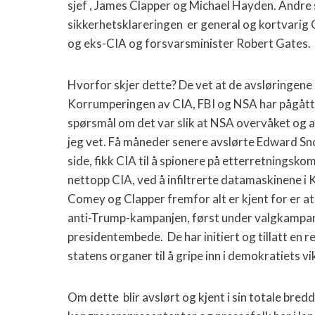
sjef , James Clapper og Michael Hayden. Andre 
sikkerhetsklareringen
er general og kortvarig 
og eks-CIA og forsvarsminister Robert Gates.
Hvorfor skjer dette? De vet at de avsløringene 
Korrumperingen av CIA, FBI og NSA har pågått
spørsmål om det var slik at NSA overvåket og av
jeg vet. Få måneder senere avslørte Edward Sn
side, fikk CIA til å spionere på etterretningsk
nettopp CIA, ved å infiltrerte datamaskinene i
Comey og Clapper fremfor alt er kjent for er 
anti-Trump-kampanjen, først under valgkampanj
presidentembede.
De har initiert og tillatt en
statens organer til å gripe inn i demokratiets v
Om dette
blir avslørt og kjent i sin totale bred