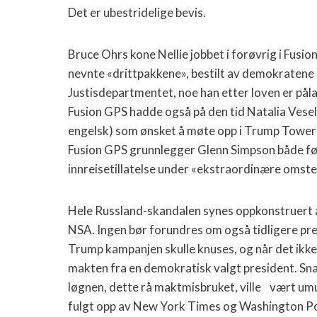
Det er ubestridelige bevis.
Bruce Ohrs kone Nellie jobbet i forøvrig i Fusi
nevnte «drittpakkene», bestilt av demokratene 
Justisdepartmentet, noe han etter loven er pålag
Fusion GPS hadde også på den tid Natalia Vesel
engelsk) som ønsket å møte opp i Trump Tower 
Fusion GPS grunnlegger Glenn Simpson både før 
innreisetillatelse under «ekstraordinære oms
Hele Russland-skandalen synes oppkonstruert 
NSA. Ingen bør forundres om også tidligere p
Trump kampanjen skulle knuses, og når det ikke 
makten fra en demokratisk valgt president. S
løgnen, dette rå maktmisbruket, ville
vært umu
fulgt opp av New York Times og Washington Po