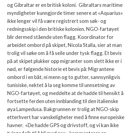
og Gibraltar er en britisk koloni.
Gibraltars maritime
myndigheter kunngjorde timer senere at «Aquarius»
ikke lenger vil få være registrert som søk- og
redningsskip i den britiske kolonien. NGO-fartøyet
blir dermed stående uten flagg. Koordinator for
arbeidet ombord på skipet, Nicola Stalla, sier at man
trolig vil søke om å få seile under tysk flagg.
Et bevis
på at skipet plukker opp migranter som slett ikke er i
nød, er følgende historie et bevis på: Migrantene
ombord i en båt, ni menn og to gutter, sannsynligvis
tunisiske, nektet
å la seg komme til unnsetning av
NGO-fartøyet, og meddelte at de hadde til hensikt å
fortsette ferden uten innblanding til den italienske
øya Lampedusa.
Bakgrunnen er trolig at NGO-skip
etterhvert har vanskeligheter med å finne europeiske
havner.
«De hadde GPS og drivstoff, og vi kan ikke