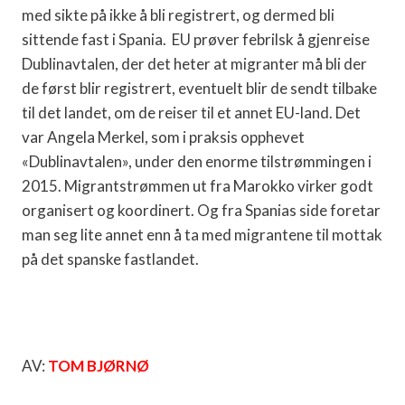
med sikte på ikke å bli registrert, og dermed bli
sittende fast i Spania.
EU prøver febrilsk å gjenreise
Dublinavtalen, der det heter at migranter må bli der
de først blir registrert, eventuelt blir de sendt tilbake
til det landet, om de reiser til et annet EU-land. Det
var Angela Merkel, som i praksis opphevet
«Dublinavtalen», under den enorme tilstrømmingen i
2015. Migrantstrømmen ut fra Marokko virker godt
organisert og koordinert. Og fra Spanias side foretar
man seg lite annet enn å ta med migrantene til mottak
på det spanske fastlandet.
AV:
TOM BJØRNØ