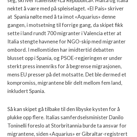
seg, skriver italienske «La Repubblica».
Malta og Italia
nektet å være med på spleiselaget.
«El País» skriver
at
Spania nølte med å ta imot «Aquarius» denne
gangen, i motsetning til forrige gang, da skipet fikk
sette i land rundt 700 migranter i Valencia etter at
Italia stengte havnene for NGO-skip med migranter
ombord. I mellomtiden har imidtertid debatten
blusset opp i Spania, og PSOE-regjeringen er under
sterkt press innenriks for å begrense migrasjonen,
mens EU presser på det motsatte.
Det ble dermed et
kompromiss, migrantene blir delt mellom fem land,
inkludert Spania.
Så kan skipet gå tilbake til den libyske kysten for å
plukke opp flere.
Italias samferdselsminister Danilo
Toninelli foreslo at Storbritannia burde ta ansvar for
migrantene, siden «Aquarius» er Gibraltar-registrert