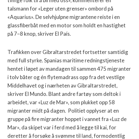
tvinge folk til å bli med oss», kommenterer en
talsmann for «Leger uten grenser» ombord på
«Aquarius».
De selvhjulpne migrantene reiste i en
glassfiberbåt med en motor som holdt en hastighet
på 7–8 knop, skriver El País.
Trafikken over Gibraltarstredet fortsetter samtidig
med full styrke. Spanias maritime redningstjeneste
hentet i løpet av mandagen til sammen 475 migranter
i tolv båter og én flytemadrass opp fra det vestlige
Middelhavet og i nærheten av Gibraltarstredet,
skriver El Mundo. Blant andre fartøy som deltok i
arbeidet, var «Luz de Mar», som plukket opp 58
migranter midt på dagen.
Politiet opplyser at en
gruppe på fire migranter hoppet i vannet fra «Luz de
Mar», da skipet var i ferd med å legge til kai, for
deretter å forsøke å svømme til land,
formodentlig