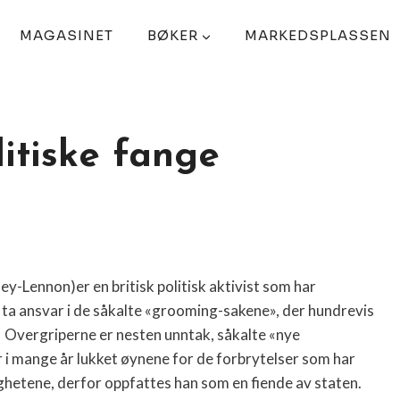
MAGASINET
BØKER
MARKEDSPLASSEN
itiske fange
-Lennon)er en britisk politisk aktivist som har
å ta ansvar i de såkalte «grooming-sakene», der hundrevis
Overgriperne er nesten unntak, såkalte «nye
r i mange år lukket øynene for de forbrytelser som har
hetene, derfor oppfattes han som en fiende av staten.