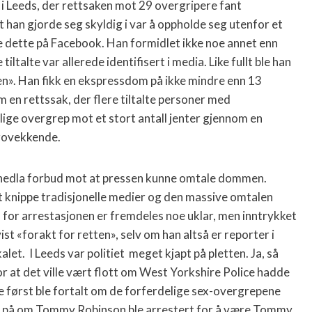
 i Leeds, der rettsaken mot 29 overgripere fant
Alt han gjorde seg skyldig i var å oppholde seg utenfor et
e dette på Facebook. Han formidlet ikke noe annet enn
tiltalte var allerede identifisert i media. Like fullt ble han
tten». Han fikk en ekspressdom på ikke mindre enn 13
 en rettssak, der flere tiltalte personer med
ige overgrep mot et stort antall jenter gjennom en
urovekkende.
nedla forbud mot at pressen kunne omtale dommen.
et knippe tradisjonelle medier og den massive omtalen
for arrestasjonen er fremdeles noe uklar, men inntrykket
st «forakt for retten», selv om han altså er reporter i
alet.
I Leeds var politiet
meget kjapt på pletten. Ja, så
or at det ville vært flott om West Yorkshire Police hadde
først ble fortalt om de forferdelige sex-overgrepene
te på om Tommy Robinson ble arrestert for å være Tommy