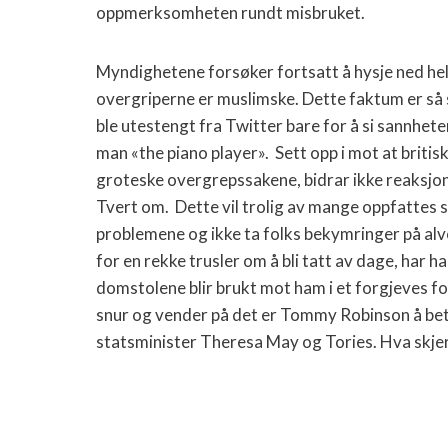
oppmerksomheten rundt misbruket.
Myndighetene forsøker fortsatt å hysje ned he
overgriperne er muslimske. Dette faktum er så
ble utestengt fra Twitter bare for å si sannhete
man «the piano player».
Sett opp i mot at briti
groteske overgrepssakene, bidrar ikke reaksjon
Tvert om.
Dette vil trolig av mange oppfattes 
problemene og ikke ta folks bekymringer på al
for en rekke trusler om å bli tatt av dage, har han
domstolene blir brukt mot ham i et forgjeves fo
snur og vender på det er Tommy Robinson å betra
statsminister Theresa May og Tories. Hva skjer