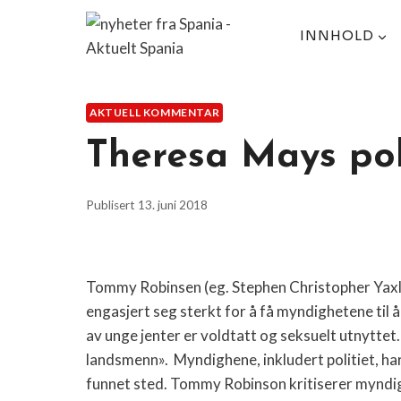
Skip
to
INNHOLD
content
AKTUELL KOMMENTAR
Theresa Mays pol
Publisert
13. juni 2018
Tommy Robinsen (eg. Stephen Christopher Yaxley
engasjert seg sterkt for å få myndighetene til 
av unge jenter er voldtatt og seksuelt utnyttet.
landsmenn».
Myndighene, inkludert politiet, ha
funnet sted. Tommy Robinson kritiserer myndig