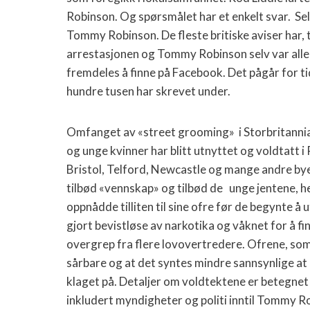
Robinson. Og spørsmålet har et enkelt svar.
Se
Tommy Robinson. De fleste britiske aviser har, 
arrestasjonen og Tommy Robinson selv var aller
fremdeles å finne på Facebook. Det pågår for ti
hundre tusen har skrevet under.
Omfanget av «street grooming»
i Storbritanni
og unge kvinner har blitt utnyttet og voldtatt
Bristol, Telford, Newcastle og mange andre byer 
tilbød «vennskap» og tilbød de
unge jentene, he
oppnådde tilliten til sine ofre før de begynte 
gjort bevistløse av narkotika og våknet for å fin
overgrep fra flere lovovertredere. Ofrene, so
sårbare og at det syntes mindre sannsynlige at 
klaget på. Detaljer om voldtektene er betegnet
inkludert myndigheter og politi inntil Tommy 