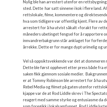
Nylig ble han arrestert utenfor en rettsbygning
sted.
Dette
har satt sinnene i kok i flere land. 
rettslokale, filme, kommentere og direktesend
hva som tidligere var offentlig kjent. Flere av de 
arrestert for å ha utvist såkalt «forakt for re
måneders ubetinget fengsel for å rapportere om
innvandrerbakgrunn står anklaget for forferdel
årrekke. Dette er for mange dypt urimelig og 
Vel så oppsiktsvekkende var det at dommeren 
Dette ble først opphevet etter press både fra 
saken fikk gjennom sosiale medier.
Bakgrunnen 
er at Tommy Robinson ble arrestert for å ha utvi
Rebel Media og filmet på gaten utenfor rettslok
kjappe var de at Rod Liddle skrev i The Spectat
reagert med samme styrke og entusiasme da de 
som foregikk i lokalsamfunnet. Rod Liddle lur