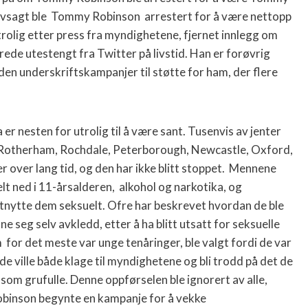
lvsagt ble
Tommy Robinson
arrestert for å være nettopp
trolig etter press fra myndighetene, fjernet innlegg om
ede utestengt fra Twitter på livstid. Han er forøvrig
den underskriftskampanjer til støtte for ham, der flere
a er nesten for utrolig til å være sant. Tusenvis av jenter
 i Rotherham, Rochdale, Peterborough, Newcastle, Oxford,
over lang tid, og den har ikke blitt stoppet.
Mennene
lt ned i 11-årsalderen,
alkohol og narkotika, og
å utnytte dem seksuelt. Ofre har beskrevet hvordan de ble
ne seg selv avkledd, etter å ha blitt utsatt for seksuelle
m
for det meste var unge tenåringer, ble valgt fordi de var
de ville både klage til myndighetene og bli trodd på det de
 som grufulle.
Denne oppførselen ble ignorert av alle,
Robinson begynte en kampanje for å vekke