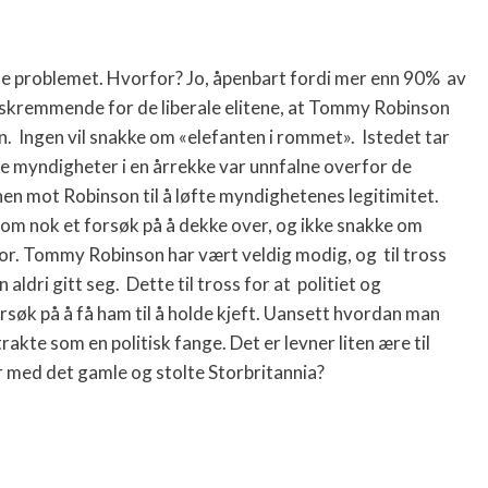
le problemet. Hvorfor? Jo, åpenbart fordi mer enn 90%
av
 skremmende for de liberale elitene, at Tommy Robinson
n.
Ingen vil snakke om «elefanten i rommet».
Istedet tar
ske myndigheter i en årrekke var unnfalne overfor de
en mot Robinson til å løfte myndighetenes legitimitet.
som nok et forsøk på å dekke over, og ikke snakke om
vor. Tommy Robinson har vært veldig modig, og
til tross
 aldri gitt seg.
Dette til tross for at
politiet og
rsøk på å få ham til å holde kjeft. Uansett hvordan man
kte som en politisk fange. Det er levner liten ære til
 med det gamle og stolte Storbritannia?