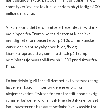
handelsunderskudd på 500 milliarder dollar i året,
samt tyveri av intellektuell eiendom på ytterlige 300
milliarder dollar.
Vi kan ikke la dette fortsette!», heter det i Twitter-
meldingen fra Trump, kort tid etter at kinesiske
myndigheter annonserte toll på 106 amerikanske
varer, deriblant soyabønner, biler, fly og
kjemikalieprodukter, som mottiltak på Trump-
administrasjonens toll-liste på 1.333 produkter fra
Kina.
En handelskrig vil føre til dempet aktivitetsvekst og
høyere inflasjon.
Ingen av delene er bra for
aksjemarkedet. Frykten for en storstilt handelskrig
rammer børsene fordi en slik krig slett ikke er priset
inn.
Investorene har vært optimistiske, kanskje for