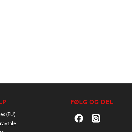
LP
FØLG OG DEL
es (EU)
ravtale