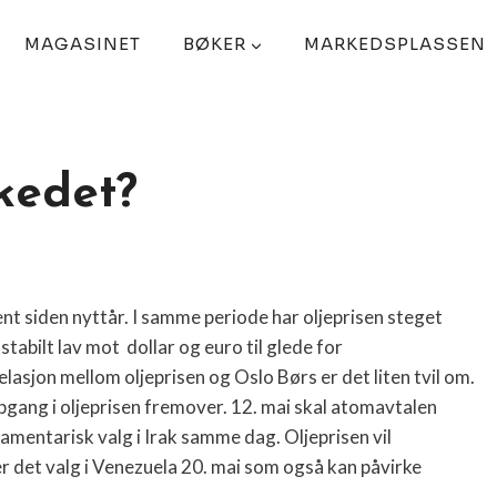
MAGASINET
BØKER
MARKEDSPLASSEN
kedet?
t siden nyttår. I samme periode har oljeprisen steget
stabilt lav mot
dollar og euro til glede for
elasjon mellom oljeprisen og Oslo Børs er det liten tvil om.
ppgang i oljeprisen fremover. 12. mai skal atomavtalen
rlamentarisk valg i Irak samme dag.
Oljeprisen vil
r det valg i Venezuela 20. mai som også kan påvirke