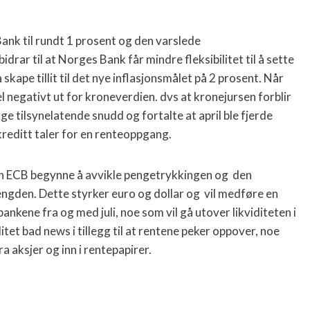
Bank til rundt 1 prosent og den varslede
drar til at Norges Bank får mindre fleksibilitet til å sette
skape tillit til det nye inflasjonsmålet på 2 prosent. Når
 negativt ut for kroneverdien. dvs at kronejursen forblir
e tilsynelatende snudd og fortalte at april ble fjerde
editt taler for en renteoppgang.
en ECB begynne å avvikle pengetrykkingen og
den
gden. Dette styrker euro og dollar og
vil medføre en
nkene fra og med juli, noe som vil gå utover likviditeten i
tet bad news i tillegg til at rentene peker oppover, noe
a aksjer og inn i rentepapirer.