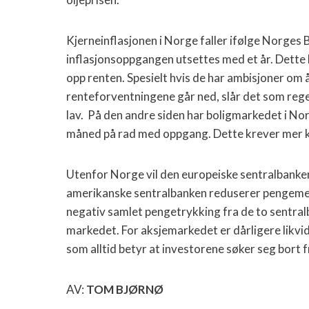
Kjerneinflasjonen i Norge faller ifølge Norges 
inflasjonsoppgangen utsettes med et år. Dette bi
opp renten. Spesielt hvis de har ambisjoner om å 
renteforventningene går ned, slår det som regel
lav.
På den andre siden har boligmarkedet i Norg
måned på rad med oppgang. Dette krever mer kr
Utenfor Norge vil den europeiske sentralbank
amerikanske sentralbanken reduserer pengemen
negativ samlet pengetrykking fra de to sentralba
markedet. For aksjemarkedet er dårligere likvidi
som alltid betyr at investorene søker seg bort fr
AV:
TOM BJØRNØ