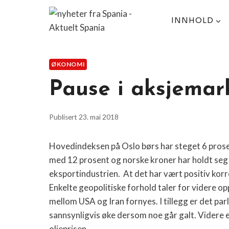
Skip
to
INNHOLD
content
ØKONOMI
Pause i aksjemar
Publisert
23. mai 2018
Hovedindeksen på Oslo børs har steget 6 prosen
med 12 prosent og norske kroner har holdt seg 
eksportindustrien.
At det har vært positiv korr
Enkelte geopolitiske forhold taler for videre o
mellom USA og Iran fornyes. I tillegg er det pa
sannsynligvis øke dersom noe går galt. Videre e
oljeprisen.