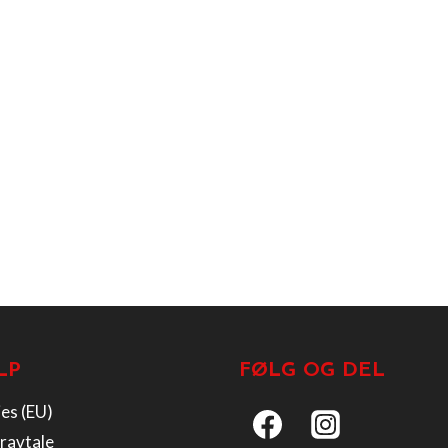
LP
FØLG OG DEL
es (EU)
ravtale