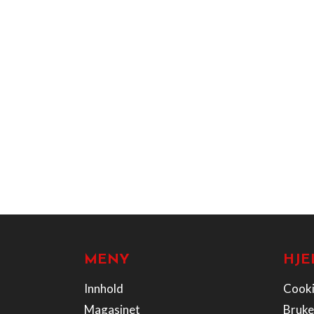
MENY
HJE
Innhold
Cooki
Magasinet
Bruke