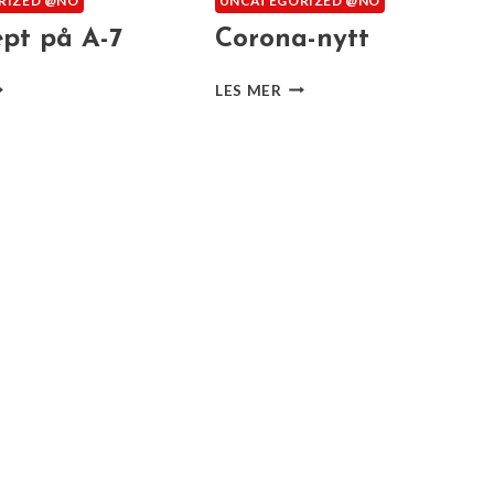
RIZED @NO
UNCATEGORIZED @NO
ept på A-7
Corona-nytt
RE
CORONA-
LES MER
REPT
NYTT