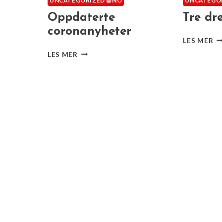
UNCATEGORIZED @NO
UNCATEGO
Oppdaterte
Tre dr
coronanyheter
T
LES MER
D
OPPDATERTE
LES MER
PÅ
CORONANYHETER
A-
7